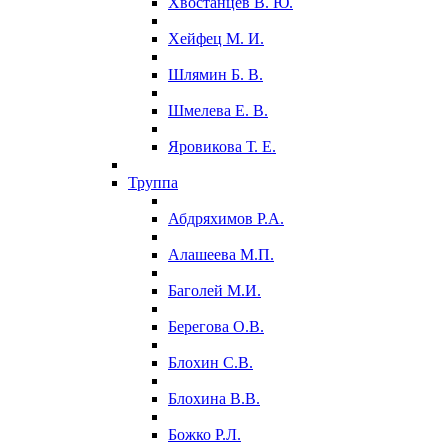
Хвостанцев В. Ю.
Хейфец М. И.
Шлямин Б. В.
Шмелева Е. В.
Яровикова Т. Е.
Труппа
Абдряхимов Р.А.
Алашеева М.П.
Баголей М.И.
Берегова О.В.
Блохин С.В.
Блохина В.В.
Божко Р.Л.