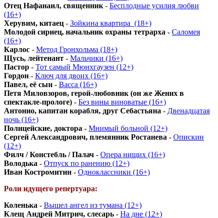
Отец Нафанаил, священник
-
Бесплодные усилия любви
(16+)
Херувим, китаец
-
Зойкина квартира_(18+)
Молодой сириец, начальник охраны тетрарха
-
Саломея
(16+)
Карлос
-
Метод Гронхольма (18+)
Щусь, лейтенант
-
Мальчики (16+)
Пастор
-
Тот самый Мюнхгаузен (12+)
Гордон
-
Ключ для двоих (16+)
Павел, её сын
-
Васса (16+)
Петя Миловзоров, герой-любовник (он же Жених в
спектакле-прологе)
-
Без вины виноватые (16+)
Антонио, капитан корабля, друг Себастьяна
-
Двенадцатая
ночь (16+)
Полицейские, доктора
-
Мнимый больной (12+)
Сергей Александрович, племянник Ростанева
-
Опискин
(12+)
Филч / Констебль / Палач
-
Опера нищих (16+)
Володька
-
Отпуск по ранению (12+)
Иван Костромитин
-
Одноклассники (16+)
Роли идущего репертуара:
Коленька
-
Вышел ангел из тумана (12+)
Клещ Андрей Митрич, слесарь
-
На дне (12+)