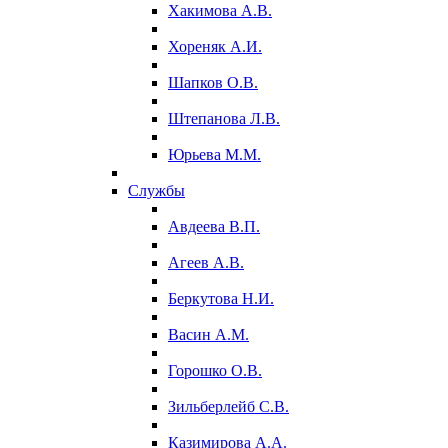
Хакимова А.В.
Хореняк А.И.
Шапков О.В.
Штепанова Л.В.
Юрьева М.М.
Службы
Авдеева В.П.
Агеев А.В.
Беркутова Н.И.
Васин А.М.
Горошко О.В.
Зильберлейб С.В.
Казимирова А.А.