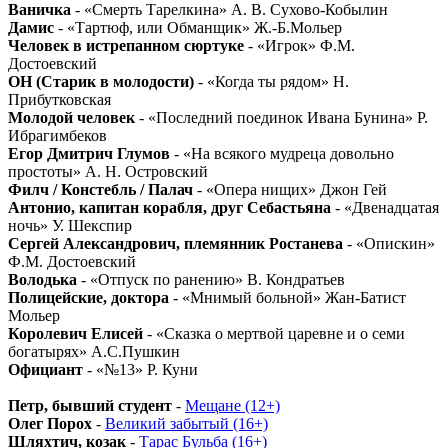
Ваничка
- «Смерть Тарелкина» А. В. Сухово-Кобылин
Дамис
- «Тартюф, или Обманщик» Ж.-Б.Мольер
Человек в истрепанном сюртуке
- «Игрок» Ф.М.
Достоевский
ОН (Старик в молодости)
- «Когда ты рядом» Н.
Прибутковская
Молодой человек
- «Последний поединок Ивана Бунина» Р.
Ибрагимбеков
Егор Дмитрич Глумов
- «На всякого мудреца довольно
простоты» А. Н. Островский
Филч / Констебль / Палач
- «Опера нищих» Джон Гей
Антонио, капитан корабля, друг Себастьяна
- «Двенадцатая
ночь» У. Шекспир
Сергей Александрович, племянник Ростанева
- «Опискин»
Ф.М. Достоевский
Володька
- «Отпуск по ранению» В. Кондратьев
Полицейские, доктора
- «Мнимый больной» Жан-Батист
Мольер
Королевич Елисей
- «Сказка о мертвой царевне и о семи
богатырях» А.С.Пушкин
Официант
- «№13» Р. Куни
Петр, бывший студент
-
Мещане (12+)
Олег Порох
-
Великий забытый (16+)
Шляхтич, козак
-
Тарас Бульба (16+)