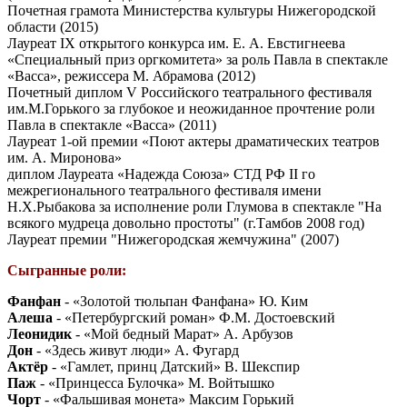
Почетная грамота Министерства культуры Нижегородской
области (2015)
Лауреат IX открытого конкурса им. Е. А. Евстигнеева
«Специальный приз оргкомитета» за роль Павла в спектакле
«Васса», режиссера М. Абрамова (2012)
Почетный диплом V Российского театрального фестиваля
им.М.Горького за глубокое и неожиданное прочтение роли
Павла в спектакле «Васса» (2011)
Лауреат 1-ой премии «Поют актеры драматических театров
им. А. Миронова»
диплом Лауреата «Надежда Союза» СТД РФ II го
межрегионального театрального фестиваля имени
Н.Х.Рыбакова за исполнение роли Глумова в спектакле "На
всякого мудреца довольно простоты" (г.Тамбов 2008 год)
Лауреат премии "Нижегородская жемчужина" (2007)
Сыгранные роли:
Фанфан
- «Золотой тюльпан Фанфана» Ю. Ким
Алеша
- «Петербургский роман» Ф.М. Достоевский
Леонидик
- «Мой бедный Марат» А. Арбузов
Дон
- «Здесь живут люди» А. Фугард
Актёр
- «Гамлет, принц Датский» В. Шекспир
Паж
- «Принцесса Булочка» М. Войтышко
Чорт
- «Фальшивая монета» Максим Горький