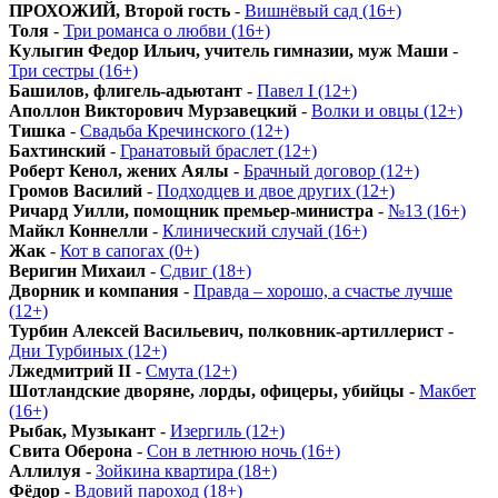
ПРОХОЖИЙ, Второй гость
-
Вишнёвый сад (16+)
Толя
-
Три романса о любви (16+)
Кулыгин Федор Ильич, учитель гимназии, муж Маши
-
Три сестры (16+)
Башилов, флигель-адьютант
-
Павел I (12+)
Аполлон Викторович Мурзавецкий
-
Волки и овцы (12+)
Тишка
-
Свадьба Кречинского (12+)
Бахтинский
-
Гранатовый браслет (12+)
Роберт Кенол, жених Аялы
-
Брачный договор (12+)
Громов Василий
-
Подходцев и двое других (12+)
Ричард Уилли, помощник премьер-министра
-
№13 (16+)
Майкл Коннелли
-
Клинический случай (16+)
Жак
-
Кот в сапогах (0+)
Веригин Михаил
-
Сдвиг (18+)
Дворник и компания
-
Правда – хорошо, а счастье лучше
(12+)
Турбин Алексей Васильевич, полковник-артиллерист
-
Дни Турбиных (12+)
Лжедмитрий II
-
Смута (12+)
Шотландские дворяне, лорды, офицеры, убийцы
-
Макбет
(16+)
Рыбак, Музыкант
-
Изергиль (12+)
Свита Оберона
-
Сон в летнюю ночь (16+)
Аллилуя
-
Зойкина квартира (18+)
Фёдор
-
Вдовий пароход (18+)