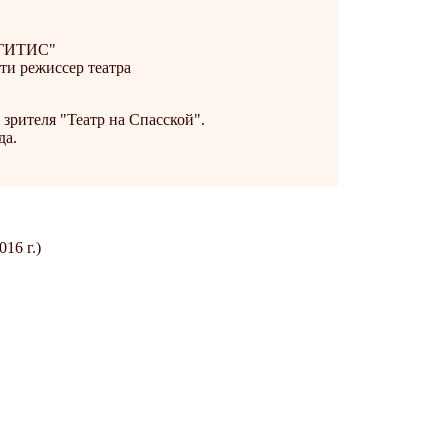
- ГИТИС"
ти режиссер театра
зрителя "Театр на Спасской".
да.
16 г.)