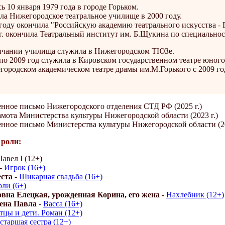
ь 10 января 1979 года в городе Горьком.
а Нижегородское театральное училище в 2000 году.
 году окончила "Российскую академию театрального искусства 
г. окончила Театральный институт им. Б.Щукина по специальнос
нчании училища служила в Нижегородском ТЮЗе.
по 2009 год служила в Кировском государственном театре юного 
ородском академическом театре драмы им.М.Горького с 2009 го
енное письмо Нижегородского отделения СТД РФ (2025 г.)
амота Министерства культуры Нижегородской области (2023 г.)
енное письмо Министерства культуры Нижегородской области (20
роли:
авел I (12+)
-
Игрок (16+)
еста
-
Шикарная свадьба (16+)
ли (6+)
вна Елецкая, урожденная Корина, его жена
-
Нахлебник (12+)
ена Павла
-
Васса (16+)
тцы и дети. Роман (12+)
старшая сестра (12+)