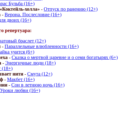
рас Бульба (16+)
 «Коктейль-холла»
-
Отпуск по ранению (12+)
а
-
Верона. Послесловие (16+)
ля двоих (16+)
о репертуара:
натовый браслет (12+)
и
-
Параллельные влюбленности (16+)
айка учится (6+)
еха
-
Сказка о мертвой царевне и о семи богатырях (6+)
а
-
Энергичные люди (18+)
 (18+)
ывает нити
-
Смута (12+)
уф
-
Макбет (16+)
нии
-
Сон в летнюю ночь (16+)
Уроки любви (16+)