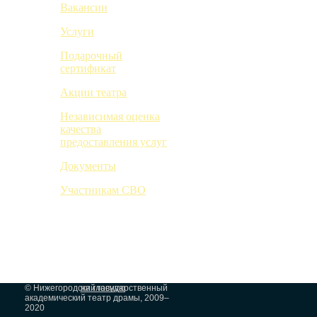
Вакансии
Услуги
Подарочный
сертификат
Акции театра
Независимая оценка
качества
предоставления услуг
Документы
Участникам СВО
© Нижегородский государственный
на главную
академический театр драмы, 2009–
2020