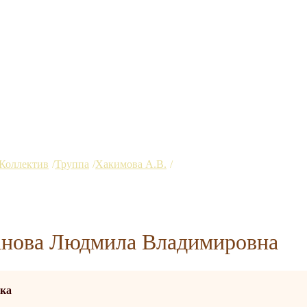
Коллектив
Труппа
Хакимова А.В.
Штепанова Людмила Вла
нова Людмила Владимировна
ка