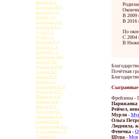
Бычков И.Н.
Родилас
Ватлецова М.П.
Окончил
Ващенко А.О.
В 2009
Волков Д.А.
В 2016 
Глазырина А.Н.
Горбунов А.О.
По око
Гусев Д.Э.
С 2004 
Зерин Е.А.
Игнатьев Н.Д.
В Нижег
Кабайло С.А.
Кабайло С.Э.
Кириллова Т.Ю.
Котов Ю.М.
Благодарств
Кузнецова Н.М.
Почётная гр
Лапшов А.Е.
Благодарств
Львова М.Н.
Мамаев А.С.
Мельникова М.В.
Сыгранные 
Муранова Ю.Г.
Мюрисеп А.В.
Фрейлина - П
Никитин В.В.
Парижанка
Омётов В.А.
Рейчел, нев
Прохоров А.С.
Мурли
-
Мур
Сметанина Е.А.
Ольга Петро
Смирнов Н.Н.
Людмила, ж
Старжинский И.А.
Фенечка
-
О
Суродейкина Е.А.
Сучков А.Б.
Шура
-
Моя 