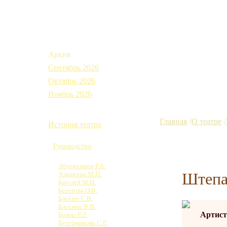
Афиша
Архив
Сентябрь 2026
Октябрь 2026
Ноябрь 2026
О театре
Главная
О театре
История театра
Коллектив
Руководство
Труппа
Абдряхимов Р.А.
Штепа
Алашеева М.П.
Баголей М.И.
Берегова О.В.
Блохин С.В.
Блохина В.В.
Артист
Божко Р.Л.
Бутерманова С.Г.