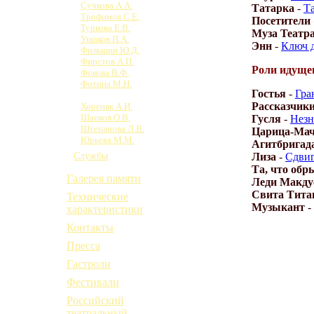
Сучкова А.А.
Татарка
-
Та
Трофимов С.Е.
Посетители
Туркова Е.В.
Муза Театр
Ушаков П.А.
Энн
-
Ключ д
Фильшин Ю.Д.
Фирстов А.П.
Роли идущег
Фокова В.Ф.
Фотина М.Н.
Гостья
-
Гра
Хакимова А.В.
Рассказчик
Хореняк А.И.
Шапков О.В.
Гусля
-
Незн
Штепанова Л.В.
Царица-Мач
Юрьева М.М.
Агитбригад
Лиза
-
Сдвиг
Службы
Та, что обр
Галерея памяти
Леди Макд
Свита Тита
Технические
Музыкант
-
характеристики
Контакты
Пресса
Гастроли
Фестивали
Российский
театральный