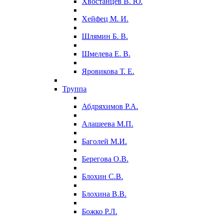
Хвостанцев В. Ю.
Хейфец М. И.
Шлямин Б. В.
Шмелева Е. В.
Яровикова Т. Е.
Труппа
Абдряхимов Р.А.
Алашеева М.П.
Баголей М.И.
Берегова О.В.
Блохин С.В.
Блохина В.В.
Божко Р.Л.