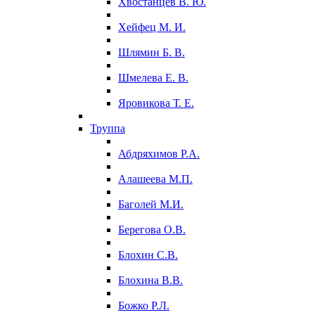
Хвостанцев В. Ю.
Хейфец М. И.
Шлямин Б. В.
Шмелева Е. В.
Яровикова Т. Е.
Труппа
Абдряхимов Р.А.
Алашеева М.П.
Баголей М.И.
Берегова О.В.
Блохин С.В.
Блохина В.В.
Божко Р.Л.