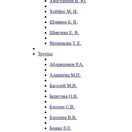
Хвостанцев В. Ю.
Хейфец М. И.
Шлямин Б. В.
Шмелева Е. В.
Яровикова Т. Е.
Труппа
Абдряхимов Р.А.
Алашеева М.П.
Баголей М.И.
Берегова О.В.
Блохин С.В.
Блохина В.В.
Божко Р.Л.