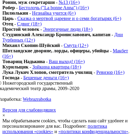
Ронни, муж секретарши
-
№13 (16+)
Робер
-
Бестолочь ("La bonne Anna") (16+)
Пилюлькин
-
Незнайка учится (6+)
Царь
-
Сказка о мертвой царевне и о семи богатырях (6+)
Отец
-
Сдвиг (18+)
Простой человек
-
Энергичные люди (18+)
Студзинский Александр Брониславович, капитан
-
Дни
Турбиных (12+)
Михаил Скопин-Шуйский
-
Смута (12+)
Шотландские дворяне, лорды, офицеры, убийцы
-
Макбет
(16+)
Товарищ Надькина
-
Ваш выход! (16+)
Курильщик
-
Зойкина квартира (18+)
Лука Лукич Хлопов, смотритель училищ
-
Ревизор (16+)
Господа
-
Бешеные деньги (16+)
© Нижегородский государственный
академический театр драмы, 2009–2020
Разработка:
Webrazrabotka
Версия для слабовидящих
×
Мы обрабатываем cookies, чтобы сделать наш сайт удобнее и
персонализированее для вас. Подробнее:
политика
использования «cookies»
и
«политики конфиденциальности»
.