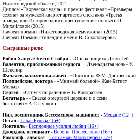
Нижегородской области, 2021 г.
Диплом «Творческая удача» и премия фестиваля «Премьеры
сезона» за мужской квартет артистов спектакля «Третья
правда, или История одного преступления» по пьесе О.
Михайловой (2015)
Лауреат премии «Нижегородская жемчужина» (2015)
Лауреат Премии-стипендии имени В. Соколоверова.
Сыгранные роли:
Робин Хапуга/ Бетти Стибри
- «Опера нищих» Джон Гей
Валентин, приближенный герцога
- «Двенадцатая ночь» У.
Шекспир
Фалалей, мальчишка-лакей
- «Опискин» Ф.М. Достоевский
Полицейские, доктора
- «Мнимый больной» Жан-Батист
Мольер
Сергей
- «Отпуск по ранению» В. Кондратьев
Богатырь
- «Сказка о мертвой царевне и о семи
богатырях» А.С.Пушкин
Нил, воспитанник Бессеменова, машинист
-
Мещане (12+)
Остап
-
Тарас Бульба (16+)
Лонгвиль
-
Бесплодные усилия любви (16+)
Джорджи, негоциант
-
Верона. Послесловие (16+)
Рамкопф - адвокат
-
Тот самый Мюнхгаузен (12+)