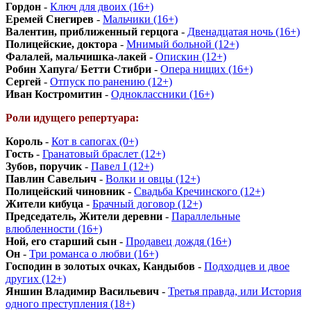
Гордон
-
Ключ для двоих (16+)
Еремей Снегирев
-
Мальчики (16+)
Валентин, приближенный герцога
-
Двенадцатая ночь (16+)
Полицейские, доктора
-
Мнимый больной (12+)
Фалалей, мальчишка-лакей
-
Опискин (12+)
Робин Хапуга/ Бетти Стибри
-
Опера нищих (16+)
Сергей
-
Отпуск по ранению (12+)
Иван Костромитин
-
Одноклассники (16+)
Роли идущего репертуара:
Король
-
Кот в сапогах (0+)
Гость
-
Гранатовый браслет (12+)
Зубов, поручик
-
Павел I (12+)
Павлин Савельич
-
Волки и овцы (12+)
Полицейский чиновник
-
Свадьба Кречинского (12+)
Жители кибуца
-
Брачный договор (12+)
Председатель, Жители деревни
-
Параллельные
влюбленности (16+)
Ной, его старший сын
-
Продавец дождя (16+)
Он
-
Три романса о любви (16+)
Господин в золотых очках, Кандыбов
-
Подходцев и двое
других (12+)
Яншин Владимир Васильевич
-
Третья правда, или История
одного преступления (18+)