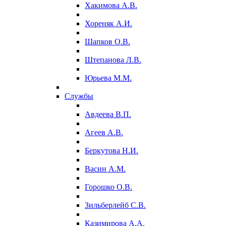
Хакимова А.В.
Хореняк А.И.
Шапков О.В.
Штепанова Л.В.
Юрьева М.М.
Службы
Авдеева В.П.
Агеев А.В.
Беркутова Н.И.
Васин А.М.
Горошко О.В.
Зильберлейб С.В.
Казимирова А.А.