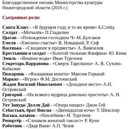
Благодарственное письмо Министерства культуры
Нижегородской области (2016 г.)
Сыгранные роли:
Санта Клаус
- «В будущем году, в то же время» Б.Слэйд
Солдат
- «Мотылёк» П.Гладилин
Цыган
- «Похождения господина Ч» М..Булгаков
Емеля
- «Емелино счастье» В. Новацкий, Р. Сеф
Васенька
- «Свидание в предместье» А. Вампилов
Крестьянин и солдат
- «Золотой тюльпан Фанфана» Ю. Кима
Эмиль
- «Вешние воды» Иван Тургенев
Секретарь Варравина
- «Смерть Тарелкина» А. В. Сухово-
Кобылин
Пожарник
- «Фальшивая монета» Максим Горький
Маркиз
- «Игрок» Ф.М. Достоевский
Жадов Василий Николаевич
- «Доходное место» А.Н.
Островский
Григорий
- «На всякого мудреца довольно простоты» А. Н.
Островский
Уот Зануда/ Долли Дай
- «Опера нищих» Джон Гей
Себастьян, брат Виолы
- «Двенадцатая ночь» У. Шекспир
Васька, казачок
- «Нахлебник» И. Тургенев
Репортёр
- «Слишком женатый таксист» Р. Куни
Работник
- «Дядя Ваня» А.П. Чехов