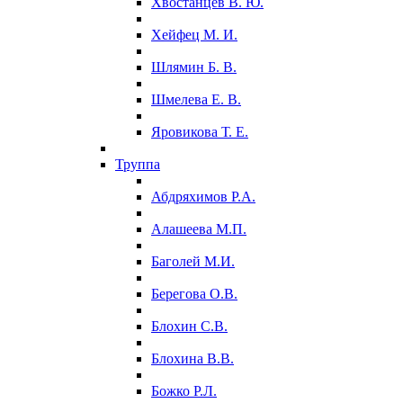
Хвостанцев В. Ю.
Хейфец М. И.
Шлямин Б. В.
Шмелева Е. В.
Яровикова Т. Е.
Труппа
Абдряхимов Р.А.
Алашеева М.П.
Баголей М.И.
Берегова О.В.
Блохин С.В.
Блохина В.В.
Божко Р.Л.