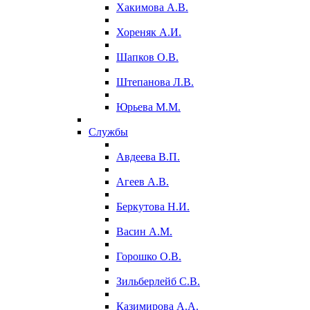
Хакимова А.В.
Хореняк А.И.
Шапков О.В.
Штепанова Л.В.
Юрьева М.М.
Службы
Авдеева В.П.
Агеев А.В.
Беркутова Н.И.
Васин А.М.
Горошко О.В.
Зильберлейб С.В.
Казимирова А.А.