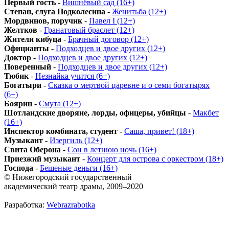
Первый гость
-
Вишнёвый сад (16+)
Степан, слуга Подколесина
-
Женитьба (12+)
Мордвинов, поручик
-
Павел I (12+)
Желтков
-
Гранатовый браслет (12+)
Жители кибуца
-
Брачный договор (12+)
Официанты
-
Подходцев и двое других (12+)
Доктор
-
Подходцев и двое других (12+)
Поверенный
-
Подходцев и двое других (12+)
Тюбик
-
Незнайка учится (6+)
Богатыри
-
Сказка о мертвой царевне и о семи богатырях
(6+)
Боярин
-
Смута (12+)
Шотландские дворяне, лорды, офицеры, убийцы
-
Макбет
(16+)
Инспектор комбината, студент
-
Саша, привет! (18+)
Музыкант
-
Изергиль (12+)
Свита Оберона
-
Сон в летнюю ночь (16+)
Приезжий музыкант
-
Концерт для острова с оркестром (18+)
Господа
-
Бешеные деньги (16+)
© Нижегородский государственный
академический театр драмы, 2009–2020
Разработка:
Webrazrabotka