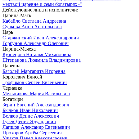
мертвой царевне и семи богатырях»"
Действующие лица и исполнители:
Царица-Мать
Кабайло Светлана Андреевна
Сучкова Анна Анатольевна
Царь
Старжинский Иван Александрович
Горбунов Александр Олегович
Царица-Мачеха
Кузнецова Наталья Михайловна
Штепанова Людмила Владимировна
Царевна
Баголей Маргарита Игоревна
Королевич Елисей
Трофимов Сергей Евгеньевич
Чернавка
Мельникова Мария Васильевна
Богатыри
Зерин Евгений Александрович
Бычков Иван Николаевич
Волков Денис Алексеевич
Гусев Денис Эдуардович
Лапшов Александр Евгеньевич
Прохоров Артём Сергеевич
Ушаков Павел Александрович