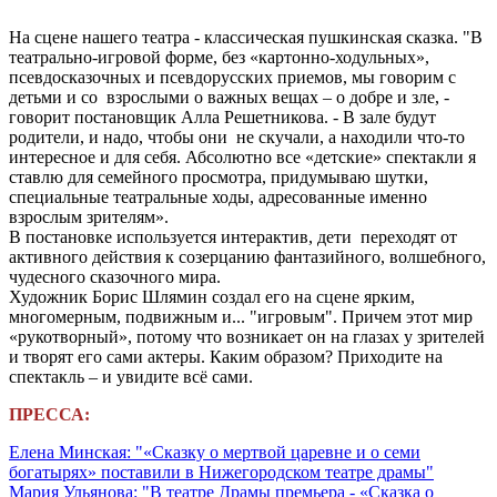
На сцене нашего театра - классическая пушкинская сказка. "В
театрально-игровой форме, без «картонно-ходульных»,
псевдосказочных и псевдорусских приемов, мы говорим с
детьми и со взрослыми о важных вещах – о добре и зле, -
говорит постановщик Алла Решетникова. - В зале будут
родители, и надо, чтобы они не скучали, а находили что-то
интересное и для себя. Абсолютно все «детские» спектакли я
ставлю для семейного просмотра, придумываю шутки,
специальные театральные ходы, адресованные именно
взрослым зрителям».
В постановке используется интерактив, дети переходят от
активного действия к созерцанию фантазийного, волшебного,
чудесного сказочного мира.
Художник Борис Шлямин создал его на сцене ярким,
многомерным, подвижным и... "игровым". Причем этот мир
«рукотворный», потому что возникает он на глазах у зрителей
и творят его сами актеры. Каким образом? Приходите на
спектакль – и увидите всё сами.
ПРЕССА:
Елена Минская: "«Сказку о мертвой царевне и о семи
богатырях» поставили в Нижегородском театре драмы"
Мария Ульянова: "В театре Драмы премьера - «Сказка о