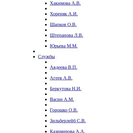
Хакимова А.В.
Хореняк А.И.
Шапков О.В.
Штепанова Л.В.
Юрьева М.М.
Службы
Авдеева В.П.
Агеев А.В.
Беркутова Н.И.
Васин А.М.
Горошко О.В.
Зильберлейб С.В.
Казимирова А.А.