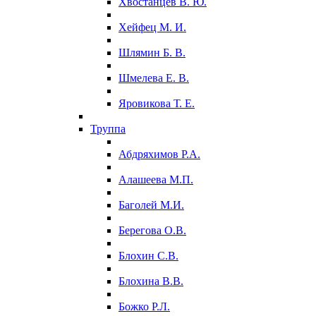
Хвостанцев В. Ю.
Хейфец М. И.
Шлямин Б. В.
Шмелева Е. В.
Яровикова Т. Е.
Труппа
Абдряхимов Р.А.
Алашеева М.П.
Баголей М.И.
Берегова О.В.
Блохин С.В.
Блохина В.В.
Божко Р.Л.