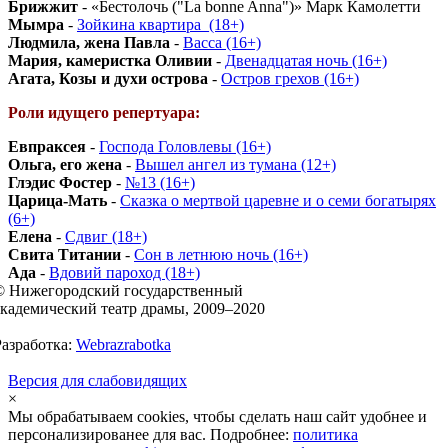
Брижжит
- «Бестолочь ("La bonne Anna")» Марк Камолетти
Мымра
-
Зойкина квартира_(18+)
Людмила, жена Павла
-
Васса (16+)
Мария, камеристка Оливии
-
Двенадцатая ночь (16+)
Агата, Козы и духи острова
-
Остров грехов (16+)
Роли идущего репертуара:
Евпраксея
-
Господа Головлевы (16+)
Ольга, его жена
-
Вышел ангел из тумана (12+)
Глэдис Фостер
-
№13 (16+)
Царица-Мать
-
Сказка о мертвой царевне и о семи богатырях
(6+)
Елена
-
Сдвиг (18+)
Свита Титании
-
Сон в летнюю ночь (16+)
Ада
-
Вдовий пароход (18+)
© Нижегородский государственный
академический театр драмы, 2009–2020
Разработка:
Webrazrabotka
Версия для слабовидящих
×
Мы обрабатываем cookies, чтобы сделать наш сайт удобнее и
персонализированее для вас. Подробнее:
политика