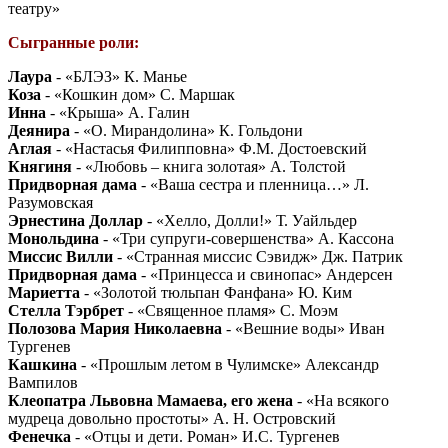
театру»
Сыгранные роли:
Лаура
- «БЛЭЗ» К. Манье
Коза
- «Кошкин дом» С. Маршак
Инна
- «Крыша» А. Галин
Деянира
- «О. Мирандолина» К. Гольдони
Аглая
- «Настасья Филипповна» Ф.М. Достоевский
Княгиня
- «Любовь – книга золотая» А. Толстой
Придворная дама
- «Ваша сестра и пленница…» Л.
Разумовская
Эрнестина Доллар
- «Хелло, Долли!» Т. Уайльдер
Монольдина
- «Три супруги-совершенства» А. Кассона
Миссис Вилли
- «Странная миссис Сэвидж» Дж. Патрик
Придворная дама
- «Принцесса и свинопас» Андерсен
Мариетта
- «Золотой тюльпан Фанфана» Ю. Ким
Стелла Тэрбрет
- «Священное пламя» С. Моэм
Полозова Мария Николаевна
- «Вешние воды» Иван
Тургенев
Кашкина
- «Прошлым летом в Чулимске» Александр
Вампилов
Клеопатра Львовна Мамаева, его жена
- «На всякого
мудреца довольно простоты» А. Н. Островский
Фенечка
- «Отцы и дети. Роман» И.С. Тургенев