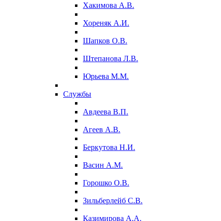
Хакимова А.В.
Хореняк А.И.
Шапков О.В.
Штепанова Л.В.
Юрьева М.М.
Службы
Авдеева В.П.
Агеев А.В.
Беркутова Н.И.
Васин А.М.
Горошко О.В.
Зильберлейб С.В.
Казимирова А.А.