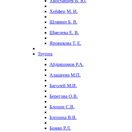
Хвостанцев В. Ю.
Хейфец М. И.
Шлямин Б. В.
Шмелева Е. В.
Яровикова Т. Е.
Труппа
Абдряхимов Р.А.
Алашеева М.П.
Баголей М.И.
Берегова О.В.
Блохин С.В.
Блохина В.В.
Божко Р.Л.