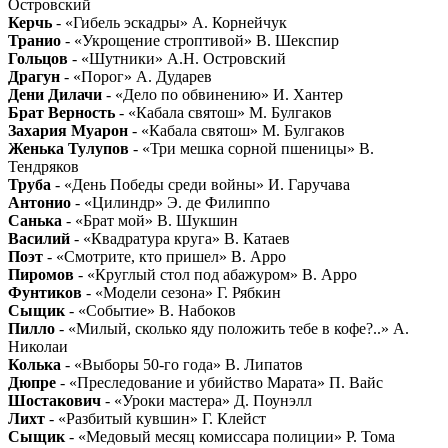
Островский
Керчь
- «Гибель эскадры» А. Корнейчук
Транио
- «Укрощение строптивой» В. Шекспир
Гольцов
- «Шутники» А.Н. Островский
Драгун
- «Порог» А. Дударев
Дени Дилачи
- «Дело по обвинению» И. Хантер
Брат Верность
- «Кабала святош» М. Булгаков
Захария Муарон
- «Кабала святош» М. Булгаков
Женька Тулупов
- «Три мешка сорной пшеницы» В.
Тендряков
Труба
- «День Победы среди войны» И. Гаручава
Антонио
- «Цилиндр» Э. де Филиппо
Санька
- «Брат мой» В. Шукшин
Василий
- «Квадратура круга» В. Катаев
Поэт
- «Смотрите, кто пришел» В. Арро
Пиромов
- «Круглый стол под абажуром» В. Арро
Фунтиков
- «Модели сезона» Г. Рябкин
Сыщик
- «Событие» В. Набоков
Пилло
- «Милый, сколько яду положить тебе в кофе?..» А.
Николаи
Колька
- «Выборы 50-го года» В. Липатов
Дюпре
- «Преследование и убийство Марата» П. Вайс
Шостакович
- «Уроки мастера» Д. Поунэлл
Лихт
- «Разбитый кувшин» Г. Клейст
Сыщик
- «Медовый месяц комиссара полиции» Р. Тома