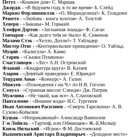
Петух
- «Кошкин дом» С. Маршак
Джордж
- «В будущем году, в то же время» Б. Слейд
Маркиз Форлипополли
- «О, Мирандолина!» К. Гольдони
Решето
- «Любовь - книга золотая» А. Толстой
Хеверн
- «Зыковы» М. Горький
Хэмфри Дэртон
- «Загнанная лошадь» Ф. Саган
Гончаров
- «Как долго тебя не было» К. Симонов
Малачи Стэк
- «Хелло, Долли!» Т. Уайльдер
Мистер Отис
- «Кентервильское привидение» О. Уайльд.
Муций
- «Калигула» А. Камю
Старик
- «Сказки Пушкина»
Счастливцев
- «Лес» А.Н. Островский
Флавий
- «Квадратура круга» В. Катаев
Азария
- «Девятый праведник» Е. Юрандот
Тецудзин Аоки
- «Конкурс» А. Галин
Мижуев
- «Похождения г-на Ч.» по Н.В. Гоголю
Сэмуэл
- «Странная миссис Сэвидж» Дж. Патрик
Мужчина
- «Не такой, как все» А. Слаповский
Панталеоне
- «Вешние воды» И.С. Тургенев
Иван Антонович Расплюев
- «Смерть Тарелкина» А. В.
Сухово-Кобылин
Кушак
- «Неприкаянный» Александр Вампилов
Г-н Лойяль
- «Тартюф, или Обманщик» Ж.-Б.Мольер
Князь Нильский
- «Игрок» Ф.М. Достоевский
Вышневский Аристарх Владимирыч
- «Доходное место»