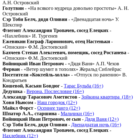
А.Н. Островский
Голутвин
- «На всякого мудреца довольно простоты» А. Н.
Островский
Сэр Тоби Белч, дядя Оливии
- «Двенадцатая ночь» У.
Шекспир
Флегонт Александрия Тропачев, сосед Елецких
-
«Нахлебник» И. Тургенев
Ежевикин Евграф Ларионович, отец Настеньки
-
«Опискин» Ф.М. Достоевский
Бахчеев Степан Алексеевич, помещик, сосед Ростанева
-
«Опискин» Ф.М. Достоевский
Войницкий Иван Петрович
- «Дядя Ваня» А.П. Чехов
Фернан
- «Ветер шумит в тополях» Жеральд Сиблейрас
Посетители «Коктейль-холла»
- «Отпуск по ранению» В.
Кондратьев
Кошевой, Касьян Бовдюг
-
Тарас Бульба (16+)
Дедушка
-
Верона. Послесловие (16+)
Александр Тарасович Аметистов
-
Зойкина квартира_(18+)
Хови Ньюсом
-
Наш городок (12+)
Майкл Форст
-
Осеннее танго (12+)
Шпатор А.А., старшина
-
Мальчики (16+)
Войницкий Иван Петрович, ее сын
-
Дядя Ваня (12+)
Сэр Тоби Белч, дядя Оливии
-
Двенадцатая ночь (16+)
Флегонт Александрия Тропачев, сосед Елецких
-
Нахлебник (12+)