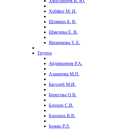
Хвостанцев В. Ю.
Хейфец М. И.
Шлямин Б. В.
Шмелева Е. В.
Яровикова Т. Е.
Труппа
Абдряхимов Р.А.
Алашеева М.П.
Баголей М.И.
Берегова О.В.
Блохин С.В.
Блохина В.В.
Божко Р.Л.