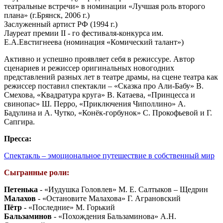
театральные встречи» в номинации «Лучшая роль второго
плана» (г.Брянск, 2006 г.)
Заслуженный артист РФ (1994 г.)
Лауреат премии II - го фестиваля-конкурса им.
Е.А.Евстигнеева (номинация «Комический талант»)
Активно и успешно проявляет себя в режиссуре. Автор
сценариев и режиссер оригинальных новогодних
представлений разных лет в театре драмы, на сцене театра как
режиссер поставил спектакли – «Сказка про Али-Бабу» В.
Смехова, «Квадратура круга» В. Катаева, «Принцесса и
свинопас» Ш. Перро, «Приключения Чиполлино» А.
Бадулина и А. Чутко, «Конёк-горбунок» С. Прокофьевой и Г.
Сапгира.
Пресса:
Спектакль – эмоциональное путешествие в собственный мир
Сыгранные роли:
Петенька
- «Иудушка Головлев» М. Е. Салтыков – Щедрин
Малахов
- «Остановите Малахова» Г. Аграновский
Пётр
- «Последние» М. Горький
Бальзаминов
- «Похождения Бальзаминова» А.Н.