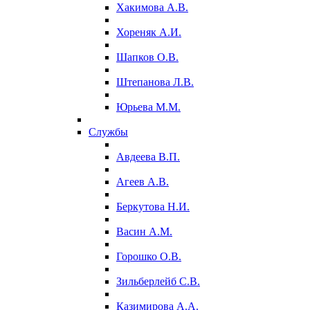
Хакимова А.В.
Хореняк А.И.
Шапков О.В.
Штепанова Л.В.
Юрьева М.М.
Службы
Авдеева В.П.
Агеев А.В.
Беркутова Н.И.
Васин А.М.
Горошко О.В.
Зильберлейб С.В.
Казимирова А.А.