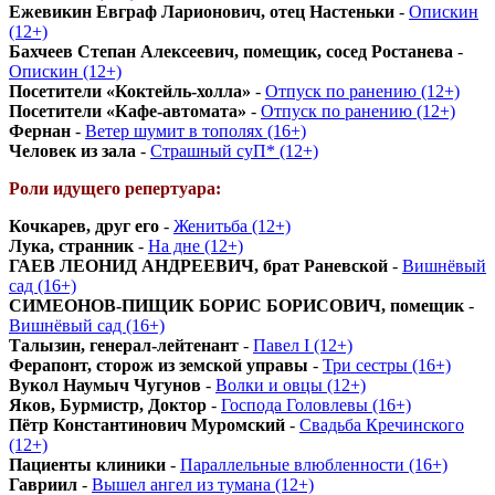
Ежевикин Евграф Ларионович, отец Настеньки
-
Опискин
(12+)
Бахчеев Степан Алексеевич, помещик, сосед Ростанева
-
Опискин (12+)
Посетители «Коктейль-холла»
-
Отпуск по ранению (12+)
Посетители «Кафе-автомата»
-
Отпуск по ранению (12+)
Фернан
-
Ветер шумит в тополях (16+)
Человек из зала
-
Страшный суП* (12+)
Роли идущего репертуара:
Кочкарев, друг его
-
Женитьба (12+)
Лука, странник
-
На дне (12+)
ГАЕВ ЛЕОНИД АНДРЕЕВИЧ, брат Раневской
-
Вишнёвый
сад (16+)
СИМЕОНОВ-ПИЩИК БОРИС БОРИСОВИЧ, помещик
-
Вишнёвый сад (16+)
Талызин, генерал-лейтенант
-
Павел I (12+)
Ферапонт, сторож из земской управы
-
Три сестры (16+)
Вукол Наумыч Чугунов
-
Волки и овцы (12+)
Яков, Бурмистр, Доктор
-
Господа Головлевы (16+)
Пётр Константинович Муромский
-
Свадьба Кречинского
(12+)
Пациенты клиники
-
Параллельные влюбленности (16+)
Гавриил
-
Вышел ангел из тумана (12+)