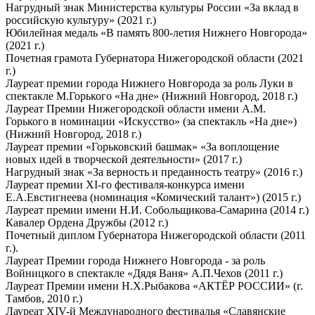
Нагрудный знак Министерства культуры России «За вклад в
российскую культуру» (2021 г.)
Юбилейная медаль «В память 800-летия Нижнего Новгорода»
(2021 г.)
Почетная грамота Губернатора Нижегородской области (2021
г.)
Лауреат премии города Нижнего Новгорода за роль Луки в
спектакле М.Горького «На дне» (Нижний Новгород, 2018 г.)
Лауреат Премии Нижегородской области имени А.М.
Горького в номинации «Искусство» (за спектакль «На дне»)
(Нижний Новгород, 2018 г.)
Лауреат премии «Горьковский башмак» «За воплощение
новых идей в творческой деятельности» (2017 г.)
Нагрудный знак «За верность и преданность театру» (2016 г.)
Лауреат премии XI-го фестиваля-конкурса имени
Е.А.Евстигнеева (номинация «Комический талант») (2015 г.)
Лауреат премии имени Н.И. Собольщикова-Самарина (2014 г.)
Кавалер Ордена Дружбы (2012 г.)
Почетный диплом Губернатора Нижегородской области (2011
г.).
Лауреат Премии города Нижнего Новгорода - за роль
Войницкого в спектакле «Дядя Ваня» А.П.Чехов (2011 г.)
Лауреат Премии имени Н.Х.Рыбакова «АКТЁР РОССИИ» (г.
Тамбов, 2010 г.)
Лауреат XIV-й Международного фестивалья «Славянские