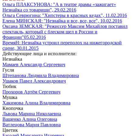
Ольга ПЛАКСУНОВА: "А в театре драмы «зажигает»
Незнайка со товарищи", 29.02.2016
Ольга Севрюгина: "Хипстеры в красных кедах", 11.02.2016
Елена МИНСКАЯ: "Незнайка и все, все, все", 10.02.2016
Оксана ЗЕМСКАЯ: "Режиссер Максим Михайлов поставил
спектакль, который с блеском шел в России и
Франции"05.02.2016
ВремяН: Незнайка устроил переполох на нижегородской
сцене, 30.01.2015
Действующие лица и исполнители:
Незнайка
Мамаев Александр Сергеевич
Гусля
Штепанова Людмила Владимировна
Ушаков Павел Александрович
Тюбик
Прохоров Артём Сергеевич
Мушка
Хакимова Алина Владимировна
Кнопочка
Львова Марина Николаевна
Ващенко Алина Олеговна
Ватлецова Мария Павловна
Цветик
Баголей Маргарита Игоревна