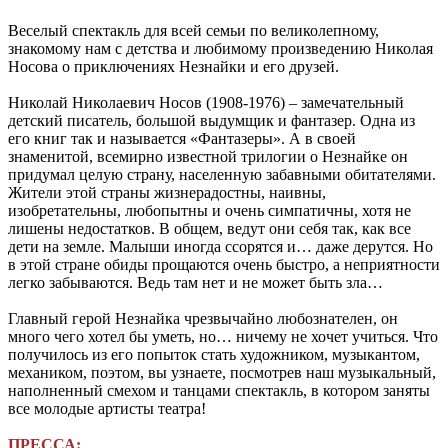
Веселый спектакль для всей семьи по великолепному,
знакомому нам с детства и любимому произведению Николая
Носова о приключениях Незнайки и его друзей.
Николай Николаевич Носов (1908-1976) – замечательный
детский писатель, большой выдумщик и фантазер. Одна из
его книг так и называется «Фантазеры». А в своей
знаменитой, всемирно известной трилогии о Незнайке он
придумал целую страну, населенную забавными обитателями.
Жители этой страны жизнерадостны, наивны,
изобретательны, любопытны и очень симпатичны, хотя не
лишены недостатков. В общем, ведут они себя так, как все
дети на земле. Малыши иногда ссорятся и… даже дерутся. Но
в этой стране обиды прощаются очень быстро, а неприятности
легко забываются. Ведь там нет и не может быть зла…
Главный герой Незнайка чрезвычайно любознателен, он
много чего хотел бы уметь, но… ничему не хочет учиться. Что
получилось из его попыток стать художником, музыкантом,
механиком, поэтом, вы узнаете, посмотрев наш музыкальный,
наполненный смехом и танцами спектакль, в котором заняты
все молодые артисты театра!
ПРЕССА: