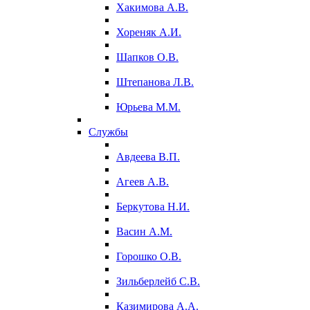
Хакимова А.В.
Хореняк А.И.
Шапков О.В.
Штепанова Л.В.
Юрьева М.М.
Службы
Авдеева В.П.
Агеев А.В.
Беркутова Н.И.
Васин А.М.
Горошко О.В.
Зильберлейб С.В.
Казимирова А.А.