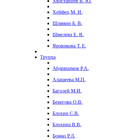
Хвостанцев В. Ю.
Хейфец М. И.
Шлямин Б. В.
Шмелева Е. В.
Яровикова Т. Е.
Труппа
Абдряхимов Р.А.
Алашеева М.П.
Баголей М.И.
Берегова О.В.
Блохин С.В.
Блохина В.В.
Божко Р.Л.