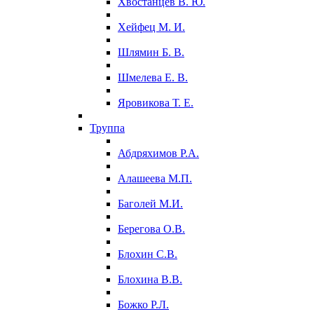
Хвостанцев В. Ю.
Хейфец М. И.
Шлямин Б. В.
Шмелева Е. В.
Яровикова Т. Е.
Труппа
Абдряхимов Р.А.
Алашеева М.П.
Баголей М.И.
Берегова О.В.
Блохин С.В.
Блохина В.В.
Божко Р.Л.