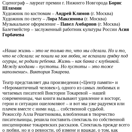
Сценограф – лауреат премии г. Нижнего Новгорода
Борис
Шлямин
Художник по костюмам –
Андрей Климов
(г. Москва)
Художник по свету –
Лора Максимова
(г. Москва)
Музыкальное оформление –
Павел Амбарнов
(г. Москва)
Балетмейстер – заслуженный работник культуры России
Асия
Горбачева
«Наша жизнь – это не только то, что мы сделали. Но и то,
что не сделали: не пошли на зов любви, не вспахали грядку под
огурцы, не родили ребенка. Жизнь – как банка с клубникой.
Между ягодами – пустоты. Но пустоты – это тоже
наполнение».
Виктория Токарева.
Театр представляет два произведения («Центр памяти» и
«Неромантичный человек»), одного из самых любимых и
читаемых писателей Виктории Токаревой – нашей
современницы, чьи книги вызывают удивление и восторг,
герои и ситуации ошеломляют – и вот мы уже радуемся или
плачем вместе с ними над… собственной судьбой.
Режиссёр Алла Решетникова, влюбленная в творчество
писательницы, решила поставить спектакль по собственной
инсценировке токаревских рассказов. Спектакль прежде всего
о любви, но и о ревности, об измене и вражде, о том, как