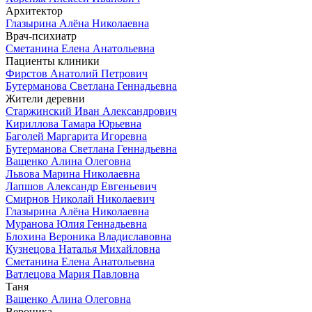
Архитектор
Глазырина Алёна Николаевна
Врач-психиатр
Сметанина Елена Анатольевна
Пациенты клиники
Фирстов Анатолий Петрович
Бутерманова Светлана Геннадьевна
Жители деревни
Старжинский Иван Александрович
Кириллова Тамара Юрьевна
Баголей Маргарита Игоревна
Бутерманова Светлана Геннадьевна
Ващенко Алина Олеговна
Львова Марина Николаевна
Лапшов Александр Евгеньевич
Смирнов Николай Николаевич
Глазырина Алёна Николаевна
Муранова Юлия Геннадьевна
Блохина Вероника Владиславовна
Кузнецова Наталья Михайловна
Сметанина Елена Анатольевна
Ватлецова Мария Павловна
Таня
Ващенко Алина Олеговна
Вероника