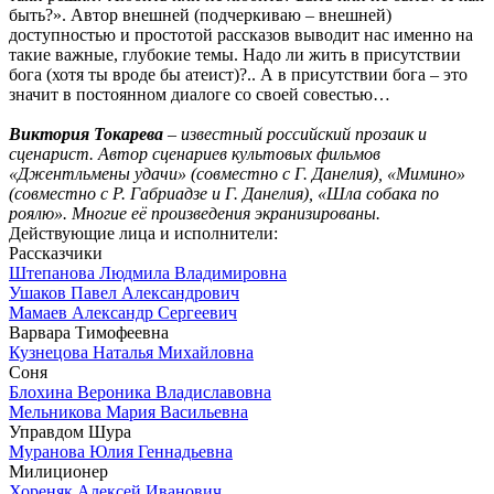
быть?». Автор внешней (подчеркиваю – внешней)
доступностью и простотой рассказов выводит нас именно на
такие важные, глубокие темы. Надо ли жить в присутствии
бога (хотя ты вроде бы атеист)?.. А в присутствии бога – это
значит в постоянном диалоге со своей совестью…
Виктория Токарева
– известный российский прозаик и
сценарист. Автор сценариев культовых фильмов
«Джентльмены удачи» (совместно с Г. Данелия), «Мимино»
(совместно с Р. Габриадзе и Г. Данелия), «Шла собака по
роялю». Многие её произведения экранизированы.
Действующие лица и исполнители:
Рассказчики
Штепанова Людмила Владимировна
Ушаков Павел Александрович
Мамаев Александр Сергеевич
Варвара Тимофеевна
Кузнецова Наталья Михайловна
Соня
Блохина Вероника Владиславовна
Мельникова Мария Васильевна
Управдом Шура
Муранова Юлия Геннадьевна
Милиционер
Хореняк Алексей Иванович