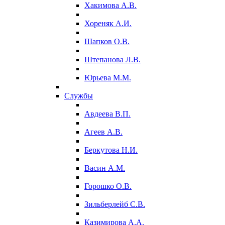
Хакимова А.В.
Хореняк А.И.
Шапков О.В.
Штепанова Л.В.
Юрьева М.М.
Службы
Авдеева В.П.
Агеев А.В.
Беркутова Н.И.
Васин А.М.
Горошко О.В.
Зильберлейб С.В.
Казимирова А.А.