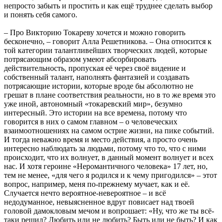
непросто забыть и простить и как ещё труднее сделать выбор
и понять себя самого.
– Про Викторию Токареву хочется и можно говорить
бесконечно, – говорит Алла Решетникова. – Она относится к
той категории талантливейших творческих людей, которые
потрясающим образом умеют абсорбировать
действительность, пропуская её через своё видение и
собственный талант, наполнять фантазией и создавать
потрясающие истории, которые вроде бы абсолютно не
грешат в плане соответствия реальности, но в то же время это
уже иной, автономный «токаревский мир», безумно
интересный. Это истории на все времена, потому что
говорится в них о самом главном – о человеческих
взаимоотношениях на самом острие жизни, на пике событий.
И тогда неважно время и место действия, а просто очень
интересно наблюдать за людьми, потому что то, что с ними
происходит, что их волнует, в данный момент волнует и всех
нас. И хотя героине «Неромантичного человека» 17 лет, но,
тем не менее, «для чего я родился и к чему пригодился» – этот
вопрос, например, меня по-прежнему мучает, как и её.
Случается нечто вероятное-невероятное – и всё
недодуманное, невыясненное вдруг повисает над твоей
головой дамокловым мечом и вопрошает: «Ну, что же ты всё-
таки решил? Любить или не любить? Быть или не быть? И как