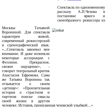
Спектакль по одноименному
рассказу А.П.Чехова в
постановке яркого и
своеобразного режиссера из
Москвы Татьяной
Ворониной. Для спектакля
характерен живой,
современный режиссерский
и сценографический язык.
«...Спектакль завоевал мое
внимание. И даже возникли
некоторые ассоциации с
Феллини. Прекрасное,
свежее ощущение», -
говорит театральный критик
Анастасия Ефремова. Сама
же Татьяна Воронина так
отзывается о своем
«детище»: «Пронзительная
история о страстном и
тщетном поиске смысла
своей жизни в другом
человеке. История, пронизанная чеховской улыбкой…»