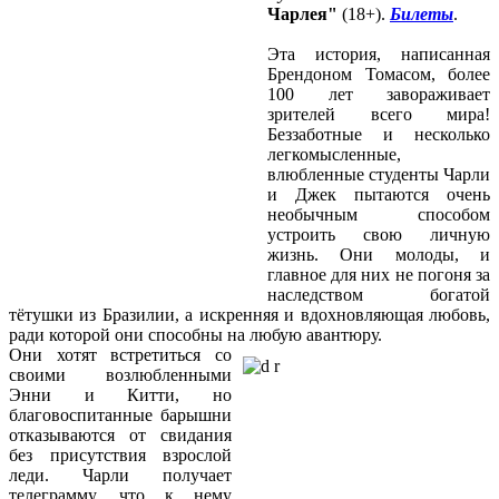
Чарлея"
(18+).
Билеты
.
Эта история, написанная
Брендоном Томасом, более
100 лет завораживает
зрителей всего мира!
Беззаботные и несколько
легкомысленные,
влюбленные студенты Чарли
и Джек пытаются очень
необычным способом
устроить свою личную
жизнь. Они молоды, и
главное для них не погоня за
наследством богатой
тётушки из Бразилии, а искренняя и вдохновляющая любовь,
ради которой они способны на любую авантюру.
Они хотят встретиться со
своими возлюбленными
Энни и Китти, но
благовоспитанные барышни
отказываются от свидания
без присутствия взрослой
леди. Чарли получает
телеграмму, что к нему