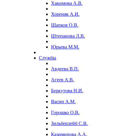
Хакимова А.В.
Хореняк А.И.
Шапков О.В.
Штепанова Л.В.
Юрьева М.М.
Службы
Авдеева В.П.
Агеев А.В.
Беркутова Н.И.
Васин А.М.
Горошко О.В.
Зильберлейб С.В.
Казимирова А.А.