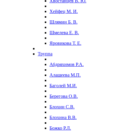
Хвостанцев В. Ю.
Хейфец М. И.
Шлямин Б. В.
Шмелева Е. В.
Яровикова Т. Е.
Труппа
Абдряхимов Р.А.
Алашеева М.П.
Баголей М.И.
Берегова О.В.
Блохин С.В.
Блохина В.В.
Божко Р.Л.