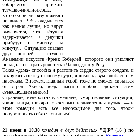
собирается приехать
тётушка-миллионерша,
которую он ни разу в жизни
не видел. Всё складывается
как нельзя лучше, но вдруг
выясняется, что тётушка
задерживается, а девушки
прибудут с минуту на
минуту… Ситуацию спасает
друг юношей — студент
Академии искусств Фрэнк Бэберлей, которого они умоляют
ненадолго сыграть роль тётки Чарли, донну Розу.
Такая «дама» способна и растопить сердце старого солдата, и
вскружить голову строгому судье, и помочь двум влюбленным
парочкам. Впрочем, главный герой тоже не сможет скрыться
от стрел Амура, ведь именно любовь движет этим
сумасшедшим миром!
Странные, невероятные, смешные, уморительные ситуации,
яркие танцы, шикарные костюмы, великолепная музыка — в
этой комедии есть все необходимое для того, чтобы
почувствовать себя счастливым!
21 июня в 18.30
комедия в двух действиях
"Д-Р"
(16+) по
пьесе Бранислава Нушича «Доктор философии».
Билеты
.