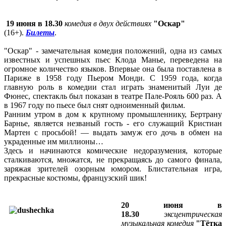
19 июня в 18.30
комедия в двух действиях
"Оскар"
(16+).
Билеты
.
"Оскар" - замечательная комедия положений, одна из самых
известных и успешных пьес Клода Манье, переведена на
огромное количество языков. Впервые она была поставлена в
Париже в 1958 году Пьером Монди. С 1959 года, когда
главную роль в комедии стал играть знаменитый Луи де
Фюнес, спектакль был показан в театре Пале-Рояль 600 раз. А
в 1967 году по пьесе был снят одноименный фильм.
Ранним утром в дом к крупному промышленнику, Бертрану
Барнье, является незваный гость - его служащий Кристиан
Мартен с просьбой! — выдать замуж его дочь в обмен на
украденные им миллионы…
Здесь и начинаются комические недоразумения, которые
сталкиваются, множатся, не прекращаясь до самого финала,
заряжая зрителей озорным юмором. Блистательная игра,
прекрасные костюмы, французский шик!
20 июня в
18.30
эксцентрическая
музыкальная комедия
"Тётка