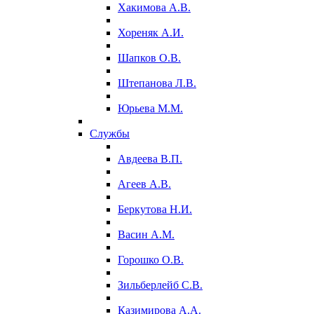
Хакимова А.В.
Хореняк А.И.
Шапков О.В.
Штепанова Л.В.
Юрьева М.М.
Службы
Авдеева В.П.
Агеев А.В.
Беркутова Н.И.
Васин А.М.
Горошко О.В.
Зильберлейб С.В.
Казимирова А.А.