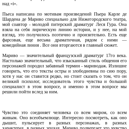
над «i».
Пьеса написана по мотивам произведений Пьера Карле де
Шардена де Мариво специально для Нижегородского театра,
мой соавтор - молодой питерский драматург Леся Гура. Она
взяла на себя лирическую линию истории, и у нее, на мой
взгляд, это получилось поэтично и пронзительно. Есть еще
фарсовая, еще весьма драматичная, рядом с ними —
комедийная линия . Все они вторгаются в главный сюжет.
Мариво — значительный французский драматург 17го века.
Настолько значительный, что изысканный стиль общения его
персонажей породил забавный термин - мариводаж. Излишне
говорить, что его тексты остры и злободневны по сию пору,
хотя у нас он ставится редко, но стоит сказать о том, что он
великий психолог, исследователь этого чувства и большой
специалист в этом вопросе, и именно в этом вопросе мы
решили пойти вслед за ним.
Чувство это соединяет человека со всем миром, со всем
живым. Оно всеобъемлюще. Интересно посмотреть, как оно
дышит, пульсирует в разных персонажах, в разных
характерах, в разных эпохах. Мариво подвергает это чувство