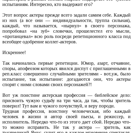
испытаниям. Интересно, кто выдержит его?
Этот вопрос актеры прежде всего задали самим себе. Каждый
из них (а все они — индивидуальности, труппа сильная),
каждый, что называется, «нырнул» в своего персонажа,
попробовал «на зуб» словечки, прошелестел его мысли,
«протанцевал» всю роль посреди репетиционного класса под
всеобщее одобрение коллег-актеров.
Искреннее!
Так начинались первые репетиции. Юмор, азарт, отчаяние,
споры, апофеозом которых явился диспут с приглашенными в
реп.класс совершенно случайными зрителями - вот,уж, было
испытание, так испытание: догадаются они, что актеры
спорят с ними словами своих персонажей?!
Вот уж поистине актерская профессия — библейское дело:
присвоить чужую судьбу на три часа, да так, чтобы зритель
поверил! Тут вам и чужого почувствуй, и веру породи.
Трудная профессия, воистину человеческая, ибо каждый
человек в жизни и автор своей пьесы, и режиссер, и
исполнитель. Нередко что-то из этого дает сбой. Нередко что-
то можно исправить. Не так у актера — зритель, как
тысячеликий Янус, судит его в каждое мгновение спектакля,