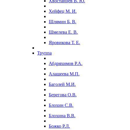
Хвостанцев В. Ю.
Хейфец М. И.
Шлямин Б. В.
Шмелева Е. В.
Яровикова Т. Е.
Труппа
Абдряхимов Р.А.
Алашеева М.П.
Баголей М.И.
Берегова О.В.
Блохин С.В.
Блохина В.В.
Божко Р.Л.