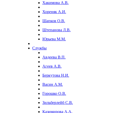
Хакимова А.В.
Хореняк А.И.
Шапков О.В.
Штепанова Л.В.
Юрьева М.М.
Службы
Авдеева В.П.
Агеев А.В.
Беркутова Н.И.
Васин А.М.
Горошко О.В.
Зильберлейб С.В.
Казимирова А.А.