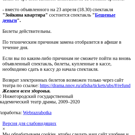
- вместо объявленного на 23 апреля (
18.30
) спектакля
"Зойкина квартира"
состоится спектакль
"
Бешеные
деньги
".
Билеты действительны.
По техническим причинам замена отобразится в афише в
течение дня.
Если вы по каким-либо причинам не сможете пойти на вновь
объявленный спектакль, билеты, купленные в кассе,
необходимо сдать в кассу до начала спектакля.
Возврат электронных билетов возможен только через сайт
театра по ссылке:
https://drama.nnov.ru/afisha/tickets/ubs/#/refund
Желаем всем здоровья.
© Нижегородский государственный
академический театр драмы, 2009–2020
Разработка:
Webrazrabotka
Версия для слабовидящих
×
Мы обрабатываем cookies, чтобы сделать наш сайт удобнее и