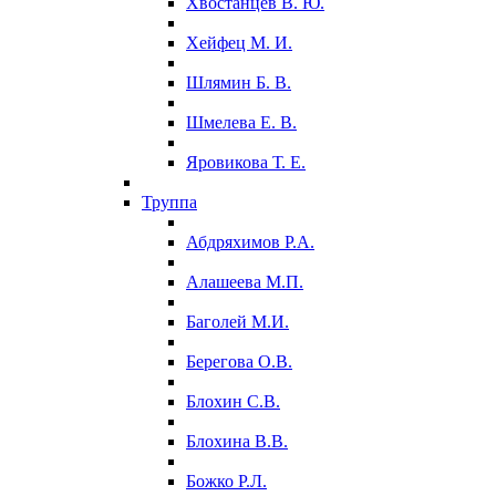
Хвостанцев В. Ю.
Хейфец М. И.
Шлямин Б. В.
Шмелева Е. В.
Яровикова Т. Е.
Труппа
Абдряхимов Р.А.
Алашеева М.П.
Баголей М.И.
Берегова О.В.
Блохин С.В.
Блохина В.В.
Божко Р.Л.