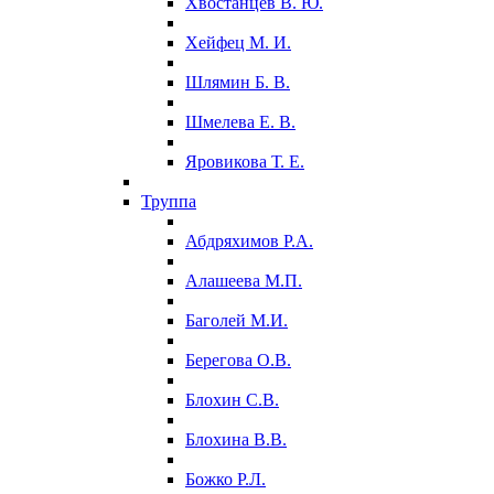
Хвостанцев В. Ю.
Хейфец М. И.
Шлямин Б. В.
Шмелева Е. В.
Яровикова Т. Е.
Труппа
Абдряхимов Р.А.
Алашеева М.П.
Баголей М.И.
Берегова О.В.
Блохин С.В.
Блохина В.В.
Божко Р.Л.