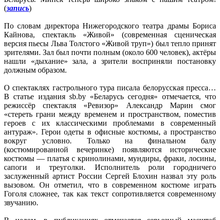
(
запись
)
По словам директора Нижегородского театра драмы Бориса
Кайнова, спектакль «Живой» (современная сценическая
версия пьесы Льва Толстого «Живой труп») был тепло принят
зрителями. Зал был почти полным (около 600 человек), актёры
нашли «дыхание» зала, а зрители восприняли постановку
должным образом.
О спектаклях гастрольного тура писала белорусская пресса…
В статье издания sb.by «Беларусь сегодня» отмечается, что
режиссёр спектакля «Ревизор» Александр Марин смог
«стереть грани между временем и пространством, поместив
героев с их классическими проблемами в современный
антураж». Герои одеты в офисные костюмы, а пространство
вокруг условно. Только на финальном балу
(костюмированной вечеринке) появляются исторические
костюмы — платья с кринолинами, мундиры, фраки, лосины,
сапоги и треуголки. Исполнитель роли городничего
заслуженный артист России Сергей Блохин назвал эту роль
вызовом. Он отметил, что в современном костюме играть
Гоголя сложнее, так как текст сопротивляется современному
звучанию.