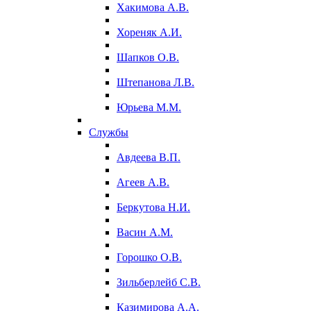
Хакимова А.В.
Хореняк А.И.
Шапков О.В.
Штепанова Л.В.
Юрьева М.М.
Службы
Авдеева В.П.
Агеев А.В.
Беркутова Н.И.
Васин А.М.
Горошко О.В.
Зильберлейб С.В.
Казимирова А.А.