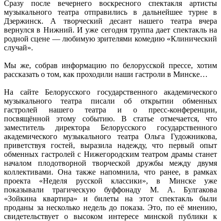
Сразу после вечернего воскресного спектакля артисты
музыкального театра отправились в дальнейшее турне в
Дзержинск. А творческий десант нашего театра вчера
вернулся в Нижний. И уже сегодня труппа дает спектакль на
родной сцене — любимую зрителями комедию «Клинический
случай».
Мы же, собрав информацию по белорусской прессе, хотим
рассказать о том, как проходили наши гастроли в Минске…
На сайте Белорусского государственного академического
музыкального театра писали об открытии обменных
гастролей нашего театра и о пресс-конференции,
посвящённой этому событию. В статье отмечается, что
заместитель директора Белорусского государственного
академического музыкального театра Ольга Гудожникова,
приветствуя гостей, выразила надежду, что первый опыт
обменных гастролей с Нижегородским театром драмы станет
началом плодотворной творческой дружбы между двумя
коллективами. Она также напомнила, что ранее, в рамках
проекта «Неделя русской классики», в Минске уже
показывали трагическую буффонаду М. А. Булгакова
«Зойкина квартира» и билеты на этот спектакль были
проданы за несколько недель до показа. Это, по её мнению,
свидетельствует о высоком интересе минской публики к