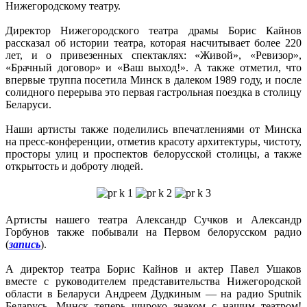
Нижегородскому театру.
Директор Нижегородского театра драмы Борис Кайнов
рассказал об истории театра, которая насчитывает более 220
лет, и о привезенных спектаклях: «Живой», «Ревизор»,
«Брачный договор» и «Ваш выход!». А также отметил, что
впервые труппа посетила Минск в далеком 1989 году, и после
солидного перерыва это первая гастрольная поездка в столицу
Беларуси.
Наши артисты также поделились впечатлениями от Минска
на пресс-конференции, отметив красоту архитектуры, чистоту,
просторы улиц и проспектов белорусской столицы, а также
открытость и доброту людей.
Артисты нашего театра Александр Сучков и Александр
Горбунов также побывали на Первом белорусском радио
(
запись
).
А директор театра Борис Кайнов и актер Павел Ушаков
вместе с руководителем представительства Нижегородской
области в Беларуси Андреем Дудкиным — на радио Sputnik
Беларусь. Минск теперь широко знаком с нашим театром!