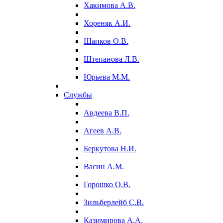
Хакимова А.В.
Хореняк А.И.
Шапков О.В.
Штепанова Л.В.
Юрьева М.М.
Службы
Авдеева В.П.
Агеев А.В.
Беркутова Н.И.
Васин А.М.
Горошко О.В.
Зильберлейб С.В.
Казимирова А.А.