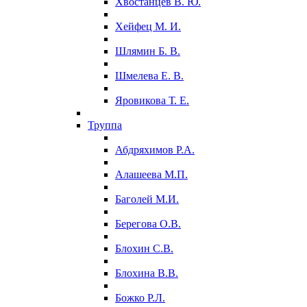
Хвостанцев В. Ю.
Хейфец М. И.
Шлямин Б. В.
Шмелева Е. В.
Яровикова Т. Е.
Труппа
Абдряхимов Р.А.
Алашеева М.П.
Баголей М.И.
Берегова О.В.
Блохин С.В.
Блохина В.В.
Божко Р.Л.