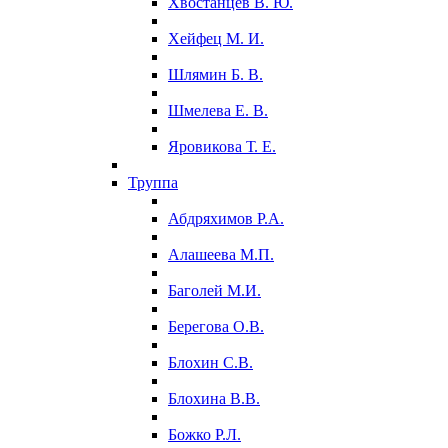
Хвостанцев В. Ю.
Хейфец М. И.
Шлямин Б. В.
Шмелева Е. В.
Яровикова Т. Е.
Труппа
Абдряхимов Р.А.
Алашеева М.П.
Баголей М.И.
Берегова О.В.
Блохин С.В.
Блохина В.В.
Божко Р.Л.