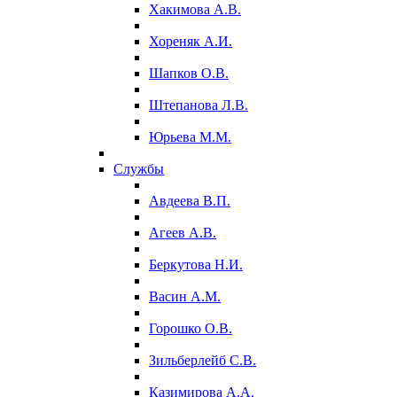
Хакимова А.В.
Хореняк А.И.
Шапков О.В.
Штепанова Л.В.
Юрьева М.М.
Службы
Авдеева В.П.
Агеев А.В.
Беркутова Н.И.
Васин А.М.
Горошко О.В.
Зильберлейб С.В.
Казимирова А.А.