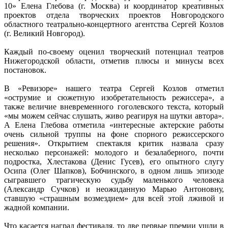
10» Елена Глебова (г. Москва) и координатор креативных
проектов отдела творческих проектов Новгородского
областного театрально-концертного агентства Сергей Козлов
(г. Великий Новгород).
Каждый по-своему оценил творческий потенциал театров
Нижегородской области, отметив плюсы и минусы всех
постановок.
В «Ревизоре» нашего театра Сергей Козлов отметил
«острумие и сюжетную изобретательность режиссера», а
также величие вневременного гоголевского текста, который
«мы можем сейчас слушать, живо реагируя на шутки автора».
А Елена Глебова отметила «интересные актерские работы
очень сильной труппы на фоне спорного режиссерского
решения». Открытием спектакля критик назвала сразу
несколько персонажей: молодого и безалаберного, почти
подростка, Хлестакова (Денис Гусев), его опытного слугу
Осипа (Олег Шапков), Бобчинского, в одном лишь эпизоде
сыгравшего трагическую судьбу маленького человека
(Александр Сучков) и неожиданную Марью Антоновну,
ставшую «страшным возмездием» для всей этой лживой и
жадной компании.
Что касается наград фестиваля, то две первые премии ушли в