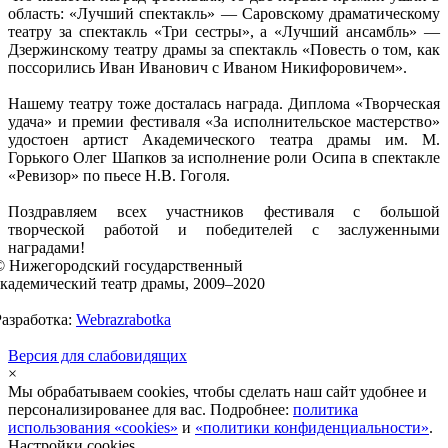
область: «Лучший спектакль» — Саровскому драматическому
театру за спектакль «Три сестры», а «Лучший ансамбль» —
Дзержинскому театру драмы за спектакль «Повесть о том, как
поссорились Иван Иванович с Иваном Никифоровичем».
Нашему театру тоже досталась награда. Диплома «Творческая
удача» и премии фестиваля «За исполнительское мастерство»
удостоен артист Академического театра драмы им. М.
Горького Олег Шапков за исполнение роли Осипа в спектакле
«Ревизор» по пьесе Н.В. Гоголя.
Поздравляем всех участников фестиваля с большой
творческой работой и победителей с заслуженными
наградами!
© Нижегородский государственный
академический театр драмы, 2009–2020
Разработка:
Webrazrabotka
Версия для слабовидящих
×
Мы обрабатываем cookies, чтобы сделать наш сайт удобнее и
персонализированее для вас. Подробнее:
политика
использования «cookies»
и
«политики конфиденциальности»
.
Настройки cookies