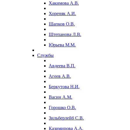
Хакимова А.В.
Хореняк А.И.
Шапков О.В.
Штепанова Л.В.
Юрьева М.М.
Службы
Авдеева В.П.
Агеев А.В.
Беркутова Н.И.
Васин А.М.
Горошко О.В.
Зильберлейб С.В.
Казимирова А.А.