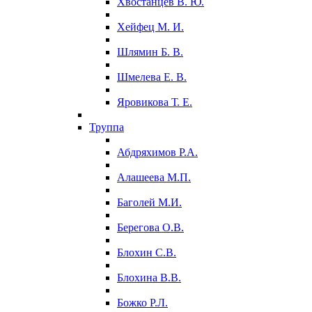
Хвостанцев В. Ю.
Хейфец М. И.
Шлямин Б. В.
Шмелева Е. В.
Яровикова Т. Е.
Труппа
Абдряхимов Р.А.
Алашеева М.П.
Баголей М.И.
Берегова О.В.
Блохин С.В.
Блохина В.В.
Божко Р.Л.