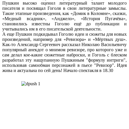
Пушкин высоко оценил литературный талант молодого
писателя и посвящал Гоголя в свои литературные замыслы.
Такие этапные произведения, как «Домик в Коломне», сказки,
«Медный всадник», «Анджело», «История Пугачёва»,
становились известны Гоголю ещё до публикации и
учитывались им в его писательской деятельности.
А еще Пушкин подкидывал Гоголю идеи и сюжеты для новых
произведений, например для «Ревизора» и «Мёртвых душ».
Как-то Александр Сергеевич рассказал Николаю Васильевичу
популярный анекдот о мнимом ревизоре, про которого уже и
сам делал кое-какие сюжетные наброски, и Гоголь с блеском
разработал эту нащупанную Пушкиным "формулу интриги",
использовав самообман персонажей в пьесе "Ревизор". Идея
жива и актуальна по сей день! Начало спектакля в 18.30