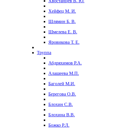
Хвостанцев В. Ю.
Хейфец М. И.
Шлямин Б. В.
Шмелева Е. В.
Яровикова Т. Е.
Труппа
Абдряхимов Р.А.
Алашеева М.П.
Баголей М.И.
Берегова О.В.
Блохин С.В.
Блохина В.В.
Божко Р.Л.