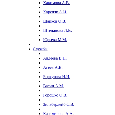
Хакимова А.В.
Хореняк А.И.
Шапков О.В.
Штепанова Л.В.
Юрьева М.М.
Службы
Авдеева В.П.
Агеев А.В.
Беркутова Н.И.
Васин А.М.
Горошко О.В.
Зильберлейб С.В.
Казимирова А.А.