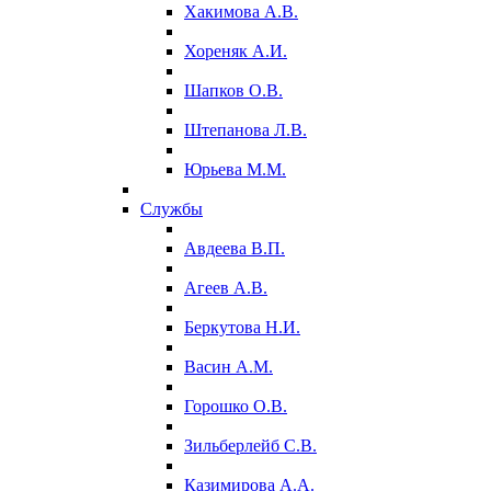
Хакимова А.В.
Хореняк А.И.
Шапков О.В.
Штепанова Л.В.
Юрьева М.М.
Службы
Авдеева В.П.
Агеев А.В.
Беркутова Н.И.
Васин А.М.
Горошко О.В.
Зильберлейб С.В.
Казимирова А.А.