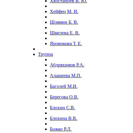
Хвостанцев В. Ю.
Хейфец М. И.
Шлямин Б. В.
Шмелева Е. В.
Яровикова Т. Е.
Труппа
Абдряхимов Р.А.
Алашеева М.П.
Баголей М.И.
Берегова О.В.
Блохин С.В.
Блохина В.В.
Божко Р.Л.