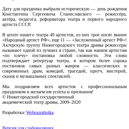
Дату для праздника выбрали историческую — день рождения
Константина Сергеевича Станиславского — режиссёра,
актёра, педагога, реформатора театра и первого народного
артиста СССР.
В штате нашего театра 49 артистов, из них трое носят звание
«Народный артист РФ», еще 11 — «Заслуженный артист РФ»!
Актерскую труппу Нижегородского театра драмы режиссеры
называют одной из лучших в стране, так как нашим артистам
«по плечу» постановка любой сложности. Эти слова
подтверждает репертуар театра, в котором более сорока
постановок самых разных жанров — классических и
современных драм, комедий, трагедий, притч, мистерий,
сказок и музыкальных спектаклей.
Мы поздравляем всех артистов с профессиональным
праздником и желаем им успеха и признания!
© Нижегородский государственный
академический театр драмы, 2009–2020
Разработка:
Webrazrabotka
Версия для слабовидящих