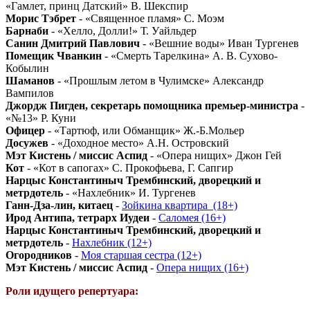
«Гамлет, принц Датский» В. Шекспир
Морис Тэбрет
- «Священное пламя» С. Моэм
Барнаби
- «Хелло, Долли!» Т. Уайльдер
Санин Дмитрий Павлович
- «Вешние воды» Иван Тургенев
Помещик Чванкин
- «Смерть Тарелкина» А. В. Сухово-
Кобылин
Шаманов
- «Прошлым летом в Чулимске» Александр
Вампилов
Джордж Пигден, секретарь помощника премьер-министра
-
«№13» Р. Куни
Офицер
- «Тартюф, или Обманщик» Ж.-Б.Мольер
Досужев
- «Доходное место» А.Н. Островский
Мэт Кистень / миссис Аспид
- «Опера нищих» Джон Гей
Кот
- «Кот в сапогах» С. Прокофьева, Г. Сапгир
Нарцыс Константиныч Трембинский, дворецкий и
метрдотель
- «Нахлебник» И. Тургенев
Ганн-Дза-лин, китаец
-
Зойкина квартира_(18+)
Ирод Антипа, тетрарх Иудеи
-
Саломея (16+)
Нарцыс Константиныч Трембинский, дворецкий и
метрдотель
-
Нахлебник (12+)
Огородников
-
Моя старшая сестра (12+)
Мэт Кистень / миссис Аспид
-
Опера нищих (16+)
Роли идущего репертуара: