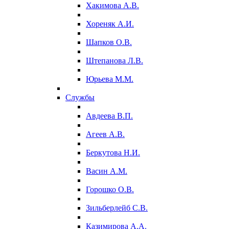
Хакимова А.В.
Хореняк А.И.
Шапков О.В.
Штепанова Л.В.
Юрьева М.М.
Службы
Авдеева В.П.
Агеев А.В.
Беркутова Н.И.
Васин А.М.
Горошко О.В.
Зильберлейб С.В.
Казимирова А.А.