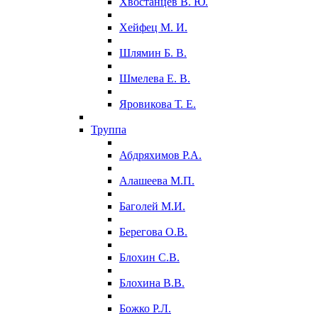
Хвостанцев В. Ю.
Хейфец М. И.
Шлямин Б. В.
Шмелева Е. В.
Яровикова Т. Е.
Труппа
Абдряхимов Р.А.
Алашеева М.П.
Баголей М.И.
Берегова О.В.
Блохин С.В.
Блохина В.В.
Божко Р.Л.