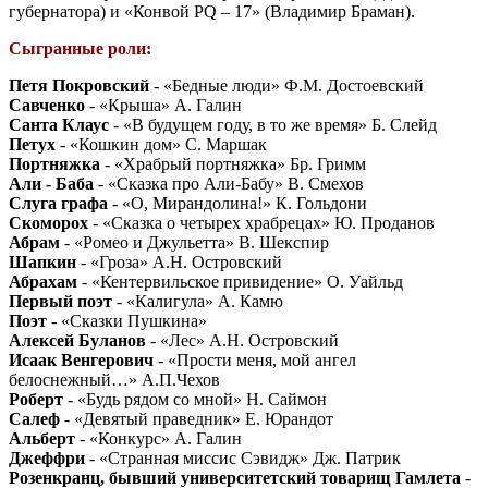
губернатора) и «Конвой РQ – 17» (Владимир Браман).
Сыгранные роли:
Петя Покровский
- «Бедные люди» Ф.М. Достоевский
Савченко
- «Крыша» А. Галин
Санта Клаус
- «В будущем году, в то же время» Б. Слейд
Петух
- «Кошкин дом» С. Маршак
Портняжка
- «Храбрый портняжка» Бр. Гримм
Али - Баба
- «Сказка про Али-Бабу» В. Смехов
Слуга графа
- «О, Мирандолина!» К. Гольдони
Скоморох
- «Сказка о четырех храбрецах» Ю. Проданов
Абрам
- «Ромео и Джульетта» В. Шекспир
Шапкин
- «Гроза» А.Н. Островский
Абрахам
- «Кентервильское привидение» О. Уайльд
Первый поэт
- «Калигула» А. Камю
Поэт
- «Сказки Пушкина»
Алексей Буланов
- «Лес» А.Н. Островский
Исаак Венгерович
- «Прости меня, мой ангел
белоснежный…» А.П.Чехов
Роберт
- «Будь рядом со мной» Н. Саймон
Салеф
- «Девятый праведник» Е. Юрандот
Альберт
- «Конкурс» А. Галин
Джеффри
- «Странная миссис Сэвидж» Дж. Патрик
Розенкранц, бывший университетский товарищ Гамлета
-