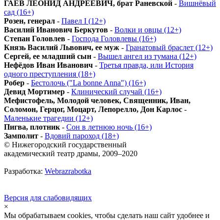
ГАЕВ ЛЕОНИД АНДРЕЕВИЧ, брат Раневской
-
Вишнёвый
сад (16+)
Розен, генерал
-
Павел I (12+)
Василий Иванович Беркутов
-
Волки и овцы (12+)
Степан Головлев
-
Господа Головлевы (16+)
Князь Василий Львович, ее муж
-
Гранатовый браслет (12+)
Сергей, ее младший сын
-
Вышел ангел из тумана (12+)
Нефёдов Иван Иванович
-
Третья правда, или История
одного преступления (18+)
Робер
-
Бестолочь ("La bonne Anna") (16+)
Девид Мортимер
-
Клинический случай (16+)
Мефистофель, Молодой человек, Священник, Иван,
Соломон, Герцог, Моцарт, Лепорелло, Дон Карлос
-
Маленькие трагедии (12+)
Пигва, плотник
-
Сон в летнюю ночь (16+)
Замполит
-
Вдовий пароход (18+)
© Нижегородский государственный
академический театр драмы, 2009–2020
Разработка:
Webrazrabotka
Версия для слабовидящих
×
Мы обрабатываем cookies, чтобы сделать наш сайт удобнее и