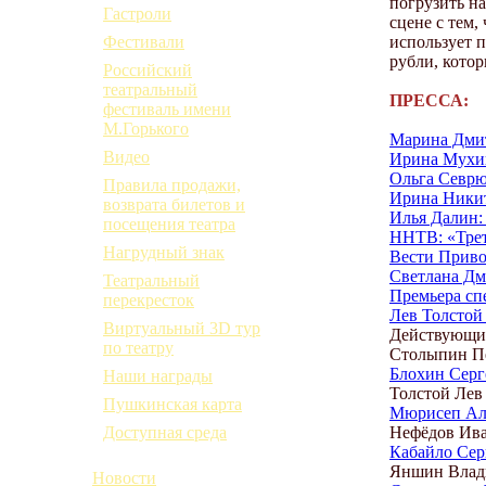
погрузить н
Гастроли
сцене с тем,
использует п
Фестивали
рубли, котор
Российский
театральный
ПРЕССА:
фестиваль имени
М.Горького
Марина Дмит
Видео
Ирина Мухин
Ольга Севрю
Правила продажи,
Ирина Никит
возврата билетов и
Илья Далин:
посещения театра
ННТВ:
«Тре
Нагрудный знак
Вести Приво
Светлана Дм
Театральный
Премьера сп
перекресток
Лев Толстой
Виртуальный 3D тур
Действующие
по театру
Столыпин П
Блохин Серг
Наши награды
Толстой Лев
Пушкинская карта
Мюрисеп Ал
Нефёдов Ив
Доступная среда
Кабайло Сер
Яншин Влад
Новости