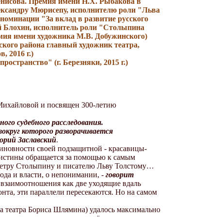
енисова. Премия имени Н.Х. Рыбакова в
ксандру Мюрисепу, исполнителю роли "Льва
номинации "За вклад в развитие русского
й Блохин, исполнитель роли "Столыпина
мия имени художника М.В. Добужинского)
кого района главный художник театра,
 2016 г.)
странство" (г. Березняки, 2015 г.)
 Михайловой и посвящен 300-летию
ого судебного расследования.
округ которого разворачивается
орий Заславский
.
виновности своей подзащитной - красавицы-
 истины обращается за помощью к самым
Петру Столыпину и писателю Льву Толстому…
ода и власти, о непонимании, -
говорит
 взаимоотношения как две уходящие вдаль
онта, эти параллели пересекаются. Но на самом
а театра Бориса Шлямина) удалось максимально