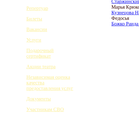
Старжински
Марья Крюк
Репертуар
Кузнецова Н
Федосья
Билеты
Божко Раида
Вакансии
Услуги
Подарочный
сертификат
Акции театра
Независимая оценка
качества
предоставления услуг
Документы
Участникам СВО