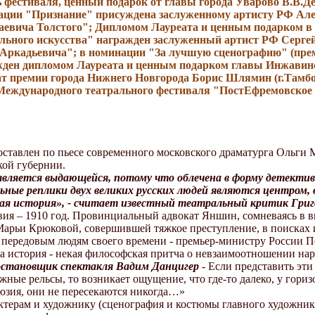
 фестиваля, ценный подарок от главы города Уварово В.В.Д
ации "Признание" присуждена заслуженному артисту РФ Але
евича Толстого"; Дипломом Лауреата и ценным подарком в 
льного искусства" награжден заслуженный артист РФ Серге
 Аркадьевича"; в номинации "За лучшую сценографию" (пре
жден дипломом Лауреата и ценным подарком главы Инжавинс
т премии города Нижнего Новгорода Борис Шлямин (г.Тамбов,
Международного театрального фестиваля "ПостЕфремовское про
оставлен по пьесе современного московского драматурга Ольги
ой губернии.
является выдающейся, потому что облечена в форму детективн
ные реплики двух великих русских людей являются центром, в
ая история», - считает известный театральный критик Григ
вия – 1910 год. Провинциальный адвокат Яншин, сомневаясь в 
Марьи Крюковой, совершившей тяжкое преступление, в поисках
 передовым людям своего времени - премьер-министру России 
а история - некая философская притча о невзаимоотношении нар
остановщик спектакля Вадим Данцигер
- Если представить эти
ные рельсы, то возникает ощущение, что где-то далеко, у гориз
люзия, они не пересекаются никогда…»
актерам и художнику (сценография и костюмы главного художник