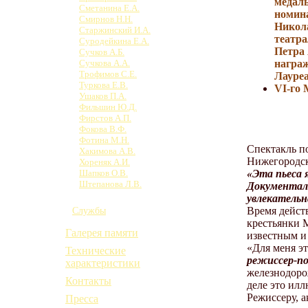
медаль
Сметанина Е.А.
номин
Смирнов Н.Н.
Никола
Старжинский И.А.
театра
Суродейкина Е.А.
Петра
Сучков А.Б.
награ
Сучкова А.А.
Трофимов С.Е.
Лауреа
Туркова Е.В.
VI-го 
Ушаков П.А.
Фильшин Ю.Д.
Фирстов А.П.
Фокова В.Ф.
Фотина М.Н.
Спектакль п
Хакимова А.В.
Нижегородск
Хореняк А.И.
«Эта пьеса 
Шапков О.В.
Штепанова Л.В.
Документаль
Юрьева М.М.
увлекательн
Время дейст
Службы
крестьянки 
Галерея памяти
известным и
«Для меня эт
Технические
режиссер-п
характеристики
железнодорож
Контакты
деле это ил
Режиссеру, 
Пресса