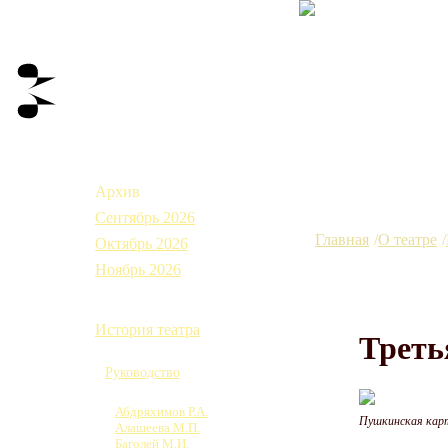
Афиша
Архив
Сентябрь 2026
Главная
О театре
Октябрь 2026
Ноябрь 2026
О театре
История театра
Треть
Коллектив
Руководство
Труппа
Абдряхимов Р.А.
Пушкинская кар
Алашеева М.П.
Баголей М.И.