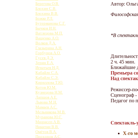
Автор: Ольг
Берегова О.В.
Блохин С.В.
Блохина В.В.
Философская
Божко Р.Л.
Бутерманова С.Г.
Бычков И.Н.
Ватлецова М.П.
*В спектакл
Ващенко А.О.
Волков Д.А.
Глазырина А.Н.
Горбунов А.О.
Длительност
Гусев Д.Э.
2 ч. 45 мин.
Зерин Е.А.
Ближайшие д
Игнатьев Н.Д.
Премьера со
Кабайло С.А.
Кабайло С.Э.
Над спектак
Кириллова Т.Ю.
Котов Ю.М.
Режиссер-по
Кузнецова Н.М.
Сценограф -
Лапшов А.Е.
Педагог по 
Львова М.Н.
Мамаев А.С.
Мельникова М.В.
Муранова Ю.Г.
Мюрисеп А.В.
Спектакль-
Никитин В.В.
Омётов В.А.
Х-го м
Прохоров А.С.