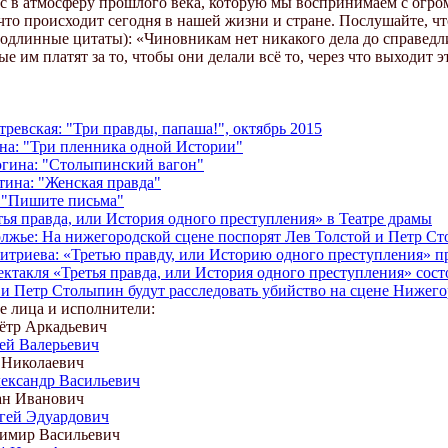
ас в атмосферу прошлого века, которую мы воспринимаем с огро
 что происходит сегодня в нашей жизни и стране. Послушайте, чт
одлинные цитаты): «Чиновникам нет никакого дела до справедлив
ые им платят за то, чтобы они делали всё то, через что выходит 
ревская: "Три правды, папаша!", октябрь 2015
а: "Три пленника одной Истории"
гина: "Столыпинский вагон"
ина: "Женская правда"
 "Пишите письма"
тья правда, или История одного преступления» в Театре драмы
лжье: На нижегородской сцене поспорят Лев Толстой и Петр С
итриева: «Третью правду, или Историю одного преступления» пр
ектакля «Третья правда, или История одного преступления» сост
 и Петр Столыпин будут расследовать убийство на сцене Нижего
 лица и исполнители:
ётр Аркадьевич
ей Валерьевич
 Николаевич
ександр Васильевич
ан Иванович
гей Эдуардович
имир Васильевич