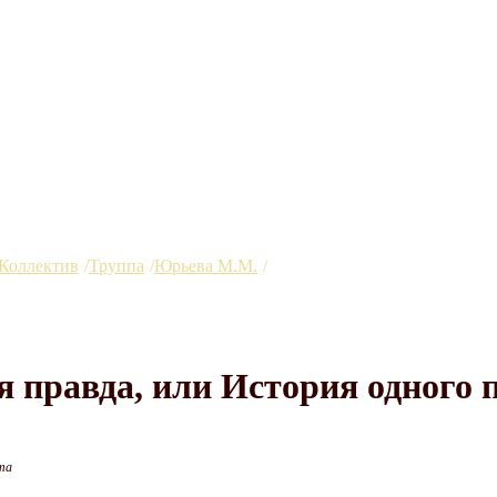
Коллектив
Труппа
Юрьева М.М.
Третья правда, или История
я правда, или История одного 
та