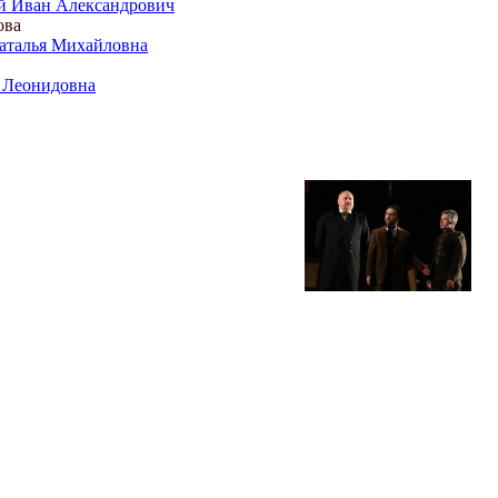
й Иван Александрович
ова
аталья Михайловна
 Леонидовна