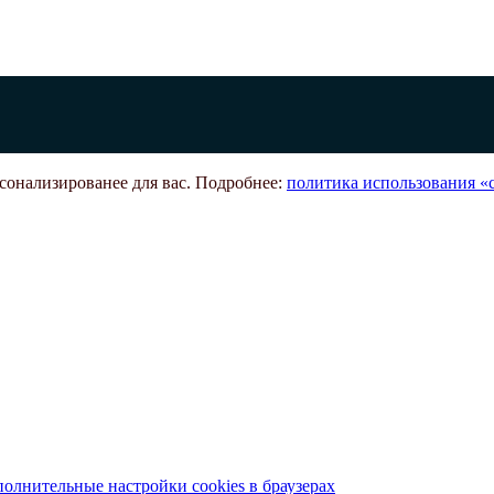
рсонализированее для вас. Подробнее:
политика использования «c
олнительные настройки cookies в браузерах