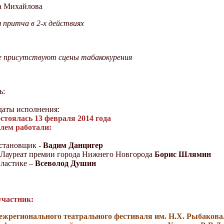
а Михайлова
 притча в 2-х действиях
е присутствуют сцены табакокурения
ь:
аты исполнения:
стоялась 13 февраля 2014 года
лем работали:
становщик -
Вадим Данцигер
 Лауреат премии города Нижнего Новгорода
Борис Шлямин
пластике –
Всеволод Душин
участник:
ежрегионального театрального фестиваля им. Н.Х. Рыбаков