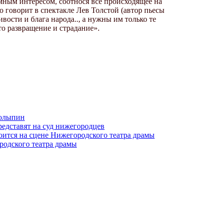
мным интересом, соотнося всё происходящее на
о говорит в спектакле Лев Толстой (автор пьесы
ости и блага народа.., а нужны им только те
это развращение и страдание».
толыпин
едставят на суд нижегородцев
оится на сцене Нижегородского театра драмы
родского театра драмы