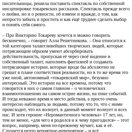
писательницы, решила поставить спектакль по собственной
инсценировке токаревских рассказов. Спектакль прежде всего
о любви, но и о ревности, об измене и вражде, о том, как
непросто забыть и простить и как ещё труднее сделать выбор
и понять себя самого.
– Про Викторию Токареву хочется и можно говорить
бесконечно, – говорит Алла Решетникова. – Она относится к
той категории талантливейших творческих людей, которые
потрясающим образом умеют абсорбировать
действительность, пропуская её через своё видение и
собственный талант, наполнять фантазией и создавать
потрясающие истории, которые вроде бы абсолютно не
грешат в плане соответствия реальности, но в то же время это
уже иной, автономный «токаревский мир», безумно
интересный. Это истории на все времена, потому что
говорится в них о самом главном – о человеческих
взаимоотношениях на самом острие жизни, на пике событий.
И тогда неважно время и место действия, а просто очень
интересно наблюдать за людьми, потому что то, что с ними
происходит, что их волнует, в данный момент волнует и всех
нас. И хотя героине «Неромантичного человека» 17 лет, но,
тем не менее, «для чего я родился и к чему пригодился» – этот
вопрос, например, меня по-прежнему мучает, как и её.
Случается нечто вероятное-невероятное – и всё