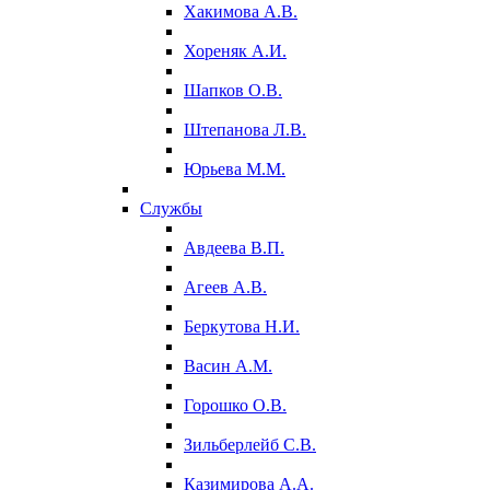
Хакимова А.В.
Хореняк А.И.
Шапков О.В.
Штепанова Л.В.
Юрьева М.М.
Службы
Авдеева В.П.
Агеев А.В.
Беркутова Н.И.
Васин А.М.
Горошко О.В.
Зильберлейб С.В.
Казимирова А.А.