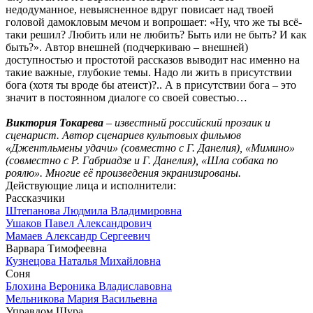
недодуманное, невыясненное вдруг повисает над твоей
головой дамокловым мечом и вопрошает: «Ну, что же ты всё-
таки решил? Любить или не любить? Быть или не быть? И как
быть?». Автор внешней (подчеркиваю – внешней)
доступностью и простотой рассказов выводит нас именно на
такие важные, глубокие темы. Надо ли жить в присутствии
бога (хотя ты вроде бы атеист)?.. А в присутствии бога – это
значит в постоянном диалоге со своей совестью…
Виктория Токарева
– известный российский прозаик и
сценарист. Автор сценариев культовых фильмов
«Джентльмены удачи» (совместно с Г. Данелия), «Мимино»
(совместно с Р. Габриадзе и Г. Данелия), «Шла собака по
роялю». Многие её произведения экранизированы.
Действующие лица и исполнители:
Рассказчики
Штепанова Людмила Владимировна
Ушаков Павел Александрович
Мамаев Александр Сергеевич
Варвара Тимофеевна
Кузнецова Наталья Михайловна
Соня
Блохина Вероника Владиславовна
Мельникова Мария Васильевна
Управдом Шура