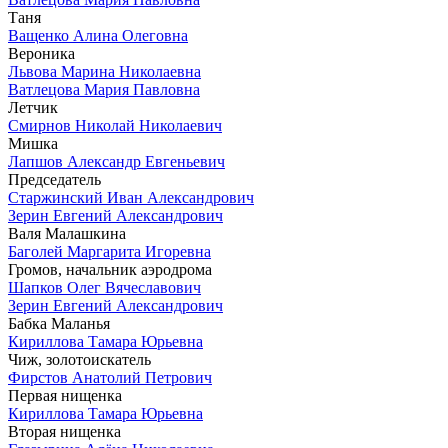
Таня
Ващенко Алина Олеговна
Вероника
Львова Марина Николаевна
Ватлецова Мария Павловна
Летчик
Смирнов Николай Николаевич
Мишка
Лапшов Александр Евгеньевич
Председатель
Старжинский Иван Александрович
Зерин Евгений Александрович
Валя Малашкина
Баголей Маргарита Игоревна
Громов, начальник аэродрома
Шапков Олег Вячеславович
Зерин Евгений Александрович
Бабка Маланья
Кириллова Тамара Юрьевна
Чиж, золотоискатель
Фирстов Анатолий Петрович
Первая нищенка
Кириллова Тамара Юрьевна
Вторая нищенка