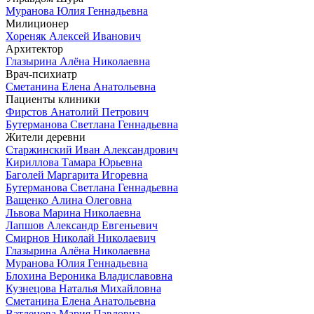
Муранова Юлия Геннадьевна
Милиционер
Хореняк Алексей Иванович
Архитектор
Глазырина Алёна Николаевна
Врач-психиатр
Сметанина Елена Анатольевна
Пациенты клиники
Фирстов Анатолий Петрович
Бутерманова Светлана Геннадьевна
Жители деревни
Старжинский Иван Александрович
Кириллова Тамара Юрьевна
Баголей Маргарита Игоревна
Бутерманова Светлана Геннадьевна
Ващенко Алина Олеговна
Львова Марина Николаевна
Лапшов Александр Евгеньевич
Смирнов Николай Николаевич
Глазырина Алёна Николаевна
Муранова Юлия Геннадьевна
Блохина Вероника Владиславовна
Кузнецова Наталья Михайловна
Сметанина Елена Анатольевна
Ватлецова Мария Павловна