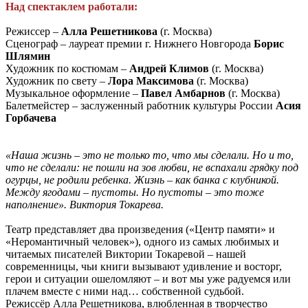
Над спектаклем работали:
Режиссер –
Алла Решетникова
(г. Москва)
Сценограф – лауреат премии г. Нижнего Новгорода
Борис
Шлямин
Художник по костюмам –
Андрей Климов
(г. Москва)
Художник по свету –
Лора Максимова
(г. Москва)
Музыкальное оформление –
Павел Амбарнов
(г. Москва)
Балетмейстер – заслуженный работник культуры России
Асия
Горбачева
«Наша жизнь – это не только то, что мы сделали. Но и то,
что не сделали: не пошли на зов любви, не вспахали грядку под
огурцы, не родили ребенка. Жизнь – как банка с клубникой.
Между ягодами – пустоты. Но пустоты – это тоже
наполнение».
Виктория Токарева.
Театр представляет два произведения («Центр памяти» и
«Неромантичный человек»), одного из самых любимых и
читаемых писателей Виктории Токаревой – нашей
современницы, чьи книги вызывают удивление и восторг,
герои и ситуации ошеломляют – и вот мы уже радуемся или
плачем вместе с ними над… собственной судьбой.
Режиссёр Алла Решетникова, влюбленная в творчество