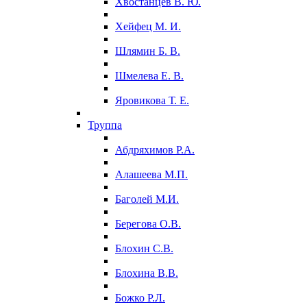
Хвостанцев В. Ю.
Хейфец М. И.
Шлямин Б. В.
Шмелева Е. В.
Яровикова Т. Е.
Труппа
Абдряхимов Р.А.
Алашеева М.П.
Баголей М.И.
Берегова О.В.
Блохин С.В.
Блохина В.В.
Божко Р.Л.