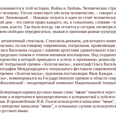
алкиваются в этой истории. Война и Любовь. Человеческие стра
о человеке, Гоголь повествует обо всем человечестве, – говори
ег Липовецкий. – Никакие лозунги и идеи не стоят человечески
й дом – это святое право каждого, но, к сожалению, словами «
лия, власти. Так было всегда, так остается и сегодня, несмотря 
ожем свободно передвигаться, уважая и принимая разные культу
о антивоенный спектакль. Спектакль-реквием, для которого ко
 музыка, по-настоящему современная, театральная, проявляющая
льга Васильева создала с нашими артистами удивительную плас
предельно тонком и точном внешнем воплощении. Над созданием 
творчество в которой приводило к успеху и признанию: режиссё
й театральной премии «Золотая маска», хореограф Ольга Василь
еографов Международного театрального фестиваля современно
 премии «Золотая маска», художник-постановщик Яков Каждан 
ска», номинировался на Государственную премию в области сов
 Михалевский – неоднократный номинант Национальной театрал
ействующим нормам русского языка слово "к
а
зак" пишется через б
лова и встречается преимущественно в исторической и художес
я. В произведениях Н.В. Гоголя используется написание "к
о
зак"
я
авторское
написание "к
о
зак", в остальных случаях используетс
 русского языка.