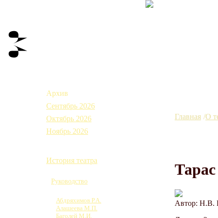
Афиша
Архив
Сентябрь 2026
Главная
О т
Октябрь 2026
Ноябрь 2026
О театре
История театра
Тарас
Коллектив
Руководство
Труппа
Абдряхимов Р.А.
Автор: Н.В. 
Алашеева М.П.
Баголей М.И.