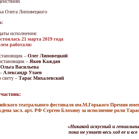
действиях
а Олега Липовецкого
ь:
аты исполнения:
стоялась 21 марта 2019 года
лем работали:
становщик –
Олег Липовецкий
остановщик –
Яков Каждан
Ольга Васильева
–
Александр Улаев
 свету –
Тарас Михалевский
участник:
ийского театрального фестиваля им.М.Горького Премия им
дена засл. арт. РФ Сергею Блохину за исполнение роли Тарас
«Никакой искусный и гениальный
пока не узнает весь ход ее и в