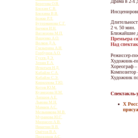
Драма в 2-х 
Берегова О.В.
Блохин С.В.
Инсценировк
Блохина В.В.
Божко Р.Л.
Длительност
Бутерманова С.Г.
2 ч. 50 мин.
Бычков И.Н.
Ближайшие д
Ватлецова М.П.
Ващенко А.О.
Премьера со
Волков Д.А.
Над спектак
Глазырина А.Н.
Горбунов А.О.
Режиссер-по
Гусев Д.Э.
Художник-п
Зерин Е.А.
Хореограф –
Игнатьев Н.Д.
Композитор 
Кабайло С.А.
Художник по
Кабайло С.Э.
Кириллова Т.Ю.
Котов Ю.М.
Кузнецова Н.М.
Спектакль-
Лапшов А.Е.
Львова М.Н.
Х Росс
Мамаев А.С.
присуж
Мельникова М.В.
Муранова Ю.Г.
Мюрисеп А.В.
Никитин В.В.
Омётов В.А.
Прохоров А.С.