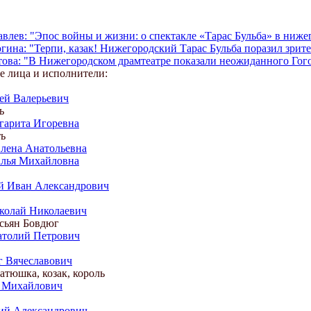
лев: "Эпос войны и жизни: о спектакле «Тарас Бульба» в нижег
ина: "Терпи, казак! Нижегородский Тарас Бульба поразил зрите
ова: "В Нижегородском драмтеатре показали неожиданного Гогол
 лица и исполнители:
ей Валерьевич
ь
гарита Игоревна
ть
лена Анатольевна
алья Михайловна
й Иван Александрович
колай Николаевич
сьян Бовдюг
атолий Петрович
 Вячеславович
атюшка, козак, король
 Михайлович
ий Александрович