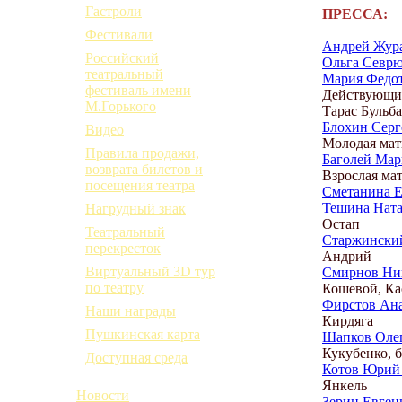
Гастроли
ПРЕССА:
Фестивали
Андрей Журав
Российский
Ольга Севрюг
театральный
Мария Федот
фестиваль имени
Действующие
М.Горького
Тарас Бульба
Блохин Серг
Видео
Молодая мат
Правила продажи,
Баголей Мар
возврата билетов и
Взрослая ма
посещения театра
Сметанина Е
Тешина Нат
Нагрудный знак
Остап
Театральный
Старжински
перекресток
Андрий
Виртуальный 3D тур
Смирнов Ни
по театру
Кошевой, Ка
Фирстов Ан
Наши награды
Кирдяга
Пушкинская карта
Шапков Олег
Кукубенко, б
Доступная среда
Котов Юрий
Янкель
Новости
Зерин Евген