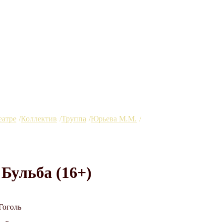
еатре
Коллектив
Труппа
Юрьева М.М.
Тарас Бульба (16+)
 Бульба (16+)
Гоголь