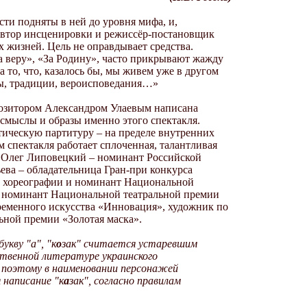
сти подняты в ней до уровня мифа, и,
т автор инсценировки и режиссёр-постановщик
х жизней. Цель не оправдывает средства.
За веру», «За Родину», часто прикрывают жажду
на то, что, казалось бы, мы живем уже в другом
ры, традиции, вероисповедания…»
мпозитором Александром Улаевым написана
 смыслы и образы именно этого спектакля.
тическую партитуру – на пределе внутренних
спектакля работает сплоченная, талантливая
р Олег Липовецкий – номинант Российской
ева – обладательница Гран-при конкурса
й хореографии и номинант Национальной
– номинант Национальной театральной премии
ременного искусства «Инновация», художник по
ьной премии «Золотая маска».
укву "а", "к
о
зак" считается устаревшим
твенной литературе украинского
, поэтому в наименовании персонажей
я написание "к
а
зак", согласно правилам