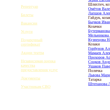
Шляхтич, ко
Репертуар
Омётов Вале
Лапшов Алек
Билеты
Гайдук, коза
Бычков Иван
Вакансии
Козачки
Бутерманова
Услуги
Мельникова 
Кузнецова Н
Подарочный
Козаки
сертификат
Горбунов Ал
Акции театра
Мамаев Алек
Прохоров Ар
Независимая оценка
Соцков Анд
качества
Ушаков Паве
предоставления услуг
Полячка
Львова Мари
Документы
Татарка
Штепанова 
Участникам СВО