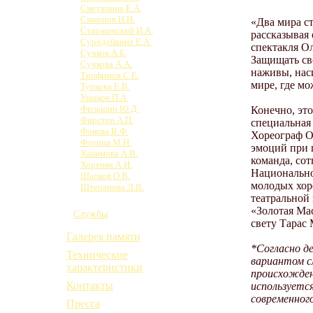
Сметанина Е.А.
Смирнов Н.Н.
«Два мира ст
Старжинский И.А.
рассказывая 
Суродейкина Е.А.
спектакля Ол
Сучков А.Б.
Защищать сво
Сучкова А.А.
наживы, наси
Трофимов С.Е.
мире, где м
Туркова Е.В.
Ушаков П.А.
Фильшин Ю.Д.
Конечно, эт
Фирстов А.П.
специальная
Фокова В.Ф.
Хореограф О
Фотина М.Н.
эмоций при 
Хакимова А.В.
команда, со
Хореняк А.И.
Национально
Шапков О.В.
молодых хор
Штепанова Л.В.
театральной
Юрьева М.М.
«Золотая Ма
Службы
свету Тарас
Галерея памяти
*Согласно д
Технические
вариантом с
характеристики
происхождени
Контакты
используетс
современного
Пресса