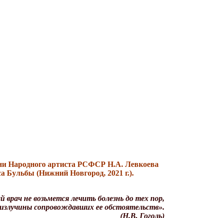
ени Народного артиста РСФСР Н.А. Левкоева
а Бульбы (Нижний Новгород, 2021 г.).
 врач не возьмется лечить болезнь до тех пор,
се излучины сопровождавших ее обстоятельств».
(Н.В. Гоголь)