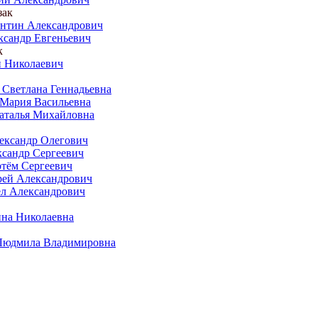
зак
нтин Александрович
сандр Евгеньевич
к
 Николаевич
 Светлана Геннадьевна
Мария Васильевна
аталья Михайловна
ександр Олегович
сандр Сергеевич
тём Сергеевич
рей Александрович
л Александрович
на Николаевна
Людмила Владимировна