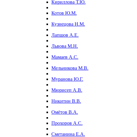
Кириллова Т.Ю.
Котов Ю.М.
Кузнецова Н.М.
Лапшов А.Е.
Львова М.Н.
Мамаев А.С.
Мельникова М.В.
Муранова Ю.Г.
Мюрисеп А.В.
Никитин В.В.
Омётов В.А.
Прохоров А.С.
Сметанина Е.А.