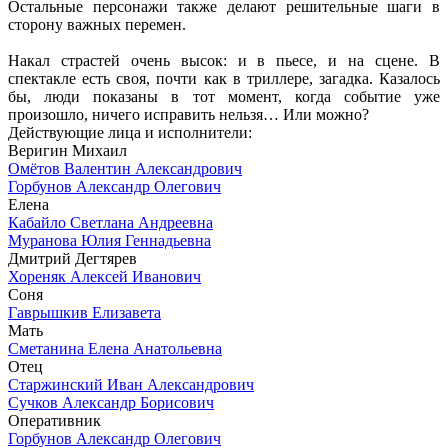
Остальные персонажи также делают решительные шаги в
сторону важных перемен.
Накал страстей очень высок: и в пьесе, и на сцене. В
спектакле есть своя, почти как в триллере, загадка. Казалось
бы, люди показаны в тот момент, когда событие уже
произошло, ничего исправить нельзя… Или можно?
Действующие лица и исполнители:
Веригин Михаил
Омётов Валентин Александрович
Горбунов Александр Олегович
Елена
Кабайло Светлана Андреевна
Муранова Юлия Геннадьевна
Дмитрий Дегтярев
Хореняк Алексей Иванович
Соня
Гаврышкив Елизавета
Мать
Сметанина Елена Анатольевна
Отец
Старжинский Иван Александрович
Сучков Александр Борисович
Оперативник
Горбунов Александр Олегович