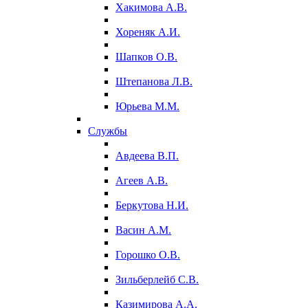
Хакимова А.В.
Хореняк А.И.
Шапков О.В.
Штепанова Л.В.
Юрьева М.М.
Службы
Авдеева В.П.
Агеев А.В.
Беркутова Н.И.
Васин А.М.
Горошко О.В.
Зильберлейб С.В.
Казимирова А.А.