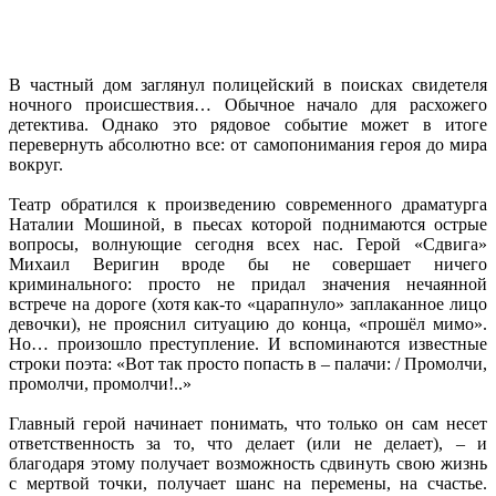
В частный дом заглянул полицейский в поисках свидетеля
ночного происшествия… Обычное начало для расхожего
детектива. Однако это рядовое событие может в итоге
перевернуть абсолютно все: от самопонимания героя до мира
вокруг.
Театр обратился к произведению современного драматурга
Наталии Мошиной, в пьесах которой поднимаются острые
вопросы, волнующие сегодня всех нас. Герой «Сдвига»
Михаил Веригин вроде бы не совершает ничего
криминального: просто не придал значения нечаянной
встрече на дороге (хотя как-то «царапнуло» заплаканное лицо
девочки), не прояснил ситуацию до конца, «прошёл мимо».
Но… произошло преступление. И вспоминаются известные
строки поэта: «Вот так просто попасть в – палачи: / Промолчи,
промолчи, промолчи!..»
Главный герой начинает понимать, что только он сам несет
ответственность за то, что делает (или не делает), – и
благодаря этому получает возможность сдвинуть свою жизнь
с мертвой точки, получает шанс на перемены, на счастье.