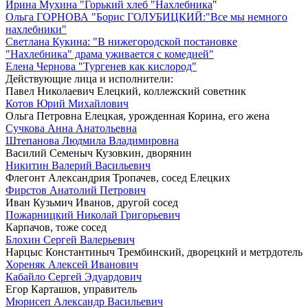
Ирина Мухина "Горький хлеб "Нахлебника
"
Ольга ГОРНОВА "Борис ГОЛУБИЦКИЙ:"Все мы немного
нахлебники"
Светлана Кукина: "В нижегородской постановке
"Нахлебника" драма уживается с комедией"
Елена Чернова "Тургенев как кислород"
Действующие лица и исполнители:
Павел Николаевич Елецкий, коллежский советник
Котов Юрий Михайлович
Ольга Петровна Елецкая, урожденная Корина, его жена
Сучкова Анна Анатольевна
Штепанова Людмила Владимировна
Василий Семеныч Кузовкин, дворянин
Никитин Валерий Васильевич
Флегонт Александрия Тропачев, сосед Елецких
Фирстов Анатолий Петрович
Иван Кузьмич Иванов, другой сосед
Пожарницкий Николай Григорьевич
Карпачов, тоже сосед
Блохин Сергей Валерьевич
Нарцыс Константиныч Трембинский, дворецкий и метрдотель
Хореняк Алексей Иванович
Кабайло Сергей Эдуардович
Егор Карташов, управитель
Мюрисеп Александр Васильевич