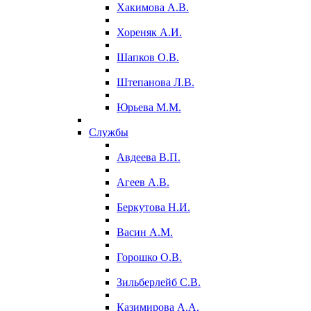
Хакимова А.В.
Хореняк А.И.
Шапков О.В.
Штепанова Л.В.
Юрьева М.М.
Службы
Авдеева В.П.
Агеев А.В.
Беркутова Н.И.
Васин А.М.
Горошко О.В.
Зильберлейб С.В.
Казимирова А.А.