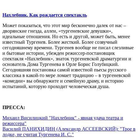
Нахлебник. Как рождается спектакль
Может показаться, что этот мир бесконечно далек от нас –
дворянские гнезда, аллеи, «тургеневские девушки»,
идеальные отношения. Но есть и другой, может быть, менее
известный Тургенев. Более жесткий. Более созвучный
сегодняшнему времени. Тургенев вообще не писал слезливые
и бытовые истории, убежден режиссер-постановщик
спектакля «Нахлебник», знаток тургеневской драматургии и
основатель Дома Тургенева в Орле Борис Голубицкий.
Сегодняшняя постановка самой известной пьесы русского
классика в какой-то мере ломает традицию – в тургеневской
«комедии» вы обнаружите и семейную драму, и историю
испытаний, которую проходит человеческая душа.
ПРЕССА:­
Михаил Висилицкий "Нахлебник" - явная удача театра и
режиссера"
Василий ПАНИХИДИН (Александр АССЕЕВСКИЙ): "Трое в
лодке, не считая Тургенева И. С."