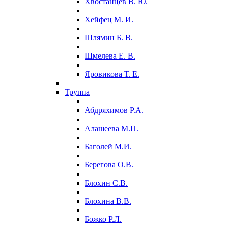
Хвостанцев В. Ю.
Хейфец М. И.
Шлямин Б. В.
Шмелева Е. В.
Яровикова Т. Е.
Труппа
Абдряхимов Р.А.
Алашеева М.П.
Баголей М.И.
Берегова О.В.
Блохин С.В.
Блохина В.В.
Божко Р.Л.