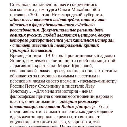
Спектакль поставлен по пьесе современного
московского драматурга Ольги Михайловой и
посвящен 300-летию Нижегородской губернии.
«Эта пьеса является выдающейся, потому что
облечена в форму детективного судебного
расследования. Документальные реплики двух
великих русских людей являются центром, вокруг
которого разворачивается увлекательная история»,
- считает известный театральный критик
Григорий Заславский
.
Время действия – 1910 год. Провинциальный адвокат
Яншин, сомневаясь в виновности своей подзащитной
- красавицы-крестьянки Марьи Крюковой,
совершившей тяжкое преступление, в поисках истины
обращается за помощью к самым известным и
передовым людям своего времени - премьер-министру
России Петру Столыпину и писателю Льву
Толстому… «Для меня эта история - некая
философская притча о невзаимоотношении народа и
власти, о непонимании, -
говорит режиссер-
постановщик спектакля Вадим Данцигер
- Если
представить эти взаимоотношения как две уходящие
вдаль железнодорожные рельсы, то возникает
ощущение, что где-то далеко, у горизонта, эти
параллели пересекаются. Но на самом деле это