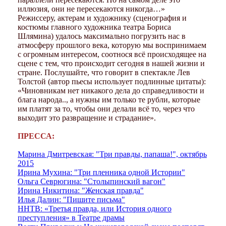
иллюзия, они не пересекаются никогда…»
Режиссеру, актерам и художнику (сценография и
костюмы главного художника театра Бориса
Шлямина) удалось максимально погрузить нас в
атмосферу прошлого века, которую мы воспринимаем
с огромным интересом, соотнося всё происходящее на
сцене с тем, что происходит сегодня в нашей жизни и
стране. Послушайте, что говорит в спектакле Лев
Толстой (автор пьесы использует подлинные цитаты):
«Чиновникам нет никакого дела до справедливости и
блага народа.., а нужны им только те рубли, которые
им платят за то, чтобы они делали всё то, через что
выходит это развращение и страдание».
ПРЕССА:
Марина Дмитревская: "Три правды, папаша!", октябрь
2015
Ирина Мухина: "Три пленника одной Истории"
Ольга Севрюгина: "Столыпинский вагон"
Ирина Никитина: "Женская правда"
Илья Далин: "Пишите письма"
ННТВ:
«Третья правда, или История одного
преступления» в Театре драмы