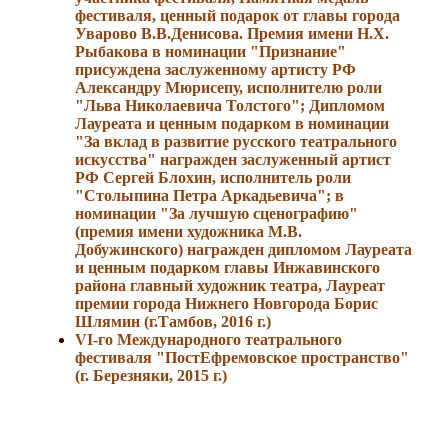
фестиваля, ценный подарок от главы города
Уварово В.В.Денисова. Премия имени Н.Х.
Рыбакова в номинации "Признание"
присуждена заслуженному артисту РФ
Александру Мюрисепу, исполнителю роли
"Льва Николаевича Толстого"; Дипломом
Лауреата и ценным подарком в номинации
"За вклад в развитие русского театрального
искусства" награжден заслуженный артист
РФ Сергей Блохин, исполнитель роли
"Столыпина Петра Аркадьевича"; в
номинации "За лучшую сценографию"
(премия имени художника М.В.
Добужинского) награжден дипломом Лауреата
и ценным подарком главы Инжавинского
района главный художник театра, Лауреат
премии города Нижнего Новгорода Борис
Шлямин (г.Тамбов, 2016 г.)
VI-го Международного театрального
фестиваля "ПостЕфремовское пространство"
(г. Березняки, 2015 г.)