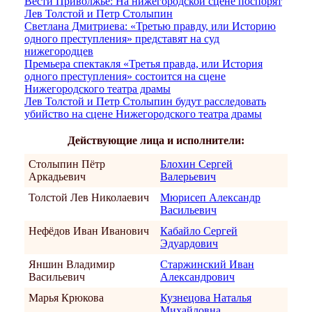
Вести Приволжье: На нижегородской сцене поспорят
Лев Толстой и Петр Столыпин
Светлана Дмитриева: «Третью правду, или Историю
одного преступления» представят на суд
нижегородцев
Премьера спектакля «Третья правда, или История
одного преступления» состоится на сцене
Нижегородского театра драмы
Лев Толстой и Петр Столыпин будут расследовать
убийство на сцене Нижегородского театра драмы
Действующие лица и исполнители:
Столыпин Пётр
Блохин Сергей
Аркадьевич
Валерьевич
Толстой Лев Николаевич
Мюрисеп Александр
Васильевич
Нефёдов Иван Иванович
Кабайло Сергей
Эдуардович
Яншин Владимир
Старжинский Иван
Васильевич
Александрович
Марья Крюкова
Кузнецова Наталья
Михайловна