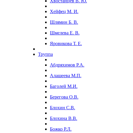
Хвостанцев В. Ю.
Хейфец М. И.
Шлямин Б. В.
Шмелева Е. В.
Яровикова Т. Е.
Труппа
Абдряхимов Р.А.
Алашеева М.П.
Баголей М.И.
Берегова О.В.
Блохин С.В.
Блохина В.В.
Божко Р.Л.