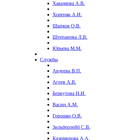
Хакимова А.В.
Хореняк А.И.
Шапков О.В.
Штепанова Л.В.
Юрьева М.М.
Службы
Авдеева В.П.
Агеев А.В.
Беркутова Н.И.
Васин А.М.
Горошко О.В.
Зильберлейб С.В.
Казимирова А.А.