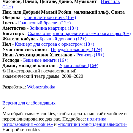
Часовой, Племя, Цыгане, Данко, Музыкант
-
Изергиль
(12+)
Пак, или Добрый Малый Робин, маленький эльф, Свита
Оберона
-
Сон в летнюю ночь (16+)
Гость
-
Гранатовый браслет (12+)
Аметистов
-
Зойкина квартира (18+)
Богатырь
-
Сказка о мертвой царевне и о семи богатырях (6+)
Жители кибуца
-
Брачный договор (12+)
Нол
-
Концерт для острова с оркестром (18+)
Участник спектакля
-
Передай товарищу! (12+)
Иван Александрович Хлестаков
-
Ревизор (16+)
Господа
-
Бешеные деньги (16+)
Дамис, молодой капитан
-
Уроки любви (16+)
© Нижегородский государственный
академический театр драмы, 2009–2020
Разработка:
Webrazrabotka
Версия для слабовидящих
×
Мы обрабатываем cookies, чтобы сделать наш сайт удобнее и
персонализированее для вас. Подробнее:
политика
использования «cookies»
и
«политики конфиденциальности»
.
Настройки cookies