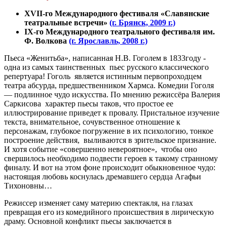
XVII-го Международного фестиваля «Славянские
театральные встречи»
(г. Брянск, 2009 г.)
IX-го Международного театрального фестиваля им.
Ф. Волкова
(г. Ярославль, 2008 г.)
Пьеса «Женитьба», написанная Н.В. Гоголем в 1833году -
одна из самых таинственных пьес русского классического
репертуара! Гоголь является истинным первопроходцем
театра абсурда, предшественником Хармса. Комедии Гоголя
— подлинное чудо искусства. По мнению режиссёра Валерия
Саркисова характер пьесы таков, что простое ее
иллюстрирование приведет к провалу. Пристальное изучение
текста, внимательное, сочувственное отношение к
персонажам, глубокое погружение в их психологию, тонкое
построение действия, выливаются в зрительское признание.
И хотя событие «совершенно невероятное», чтобы оно
свершилось необходимо подвести героев к такому странному
финалу. И вот на этом фоне происходит обыкновенное чудо:
настоящая любовь коснулась дремавшего сердца Агафьи
Тихоновны…
Режиссер изменяет саму материю спектакля, на глазах
превращая его из комедийного происшествия в лирическую
драму. Основной конфликт пьесы заключается в