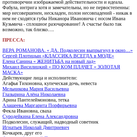
противоречии изображаемой действительности и идеала.
Фабула, интрига хотя и замечательны, но не первостепенны:
мир несовершенен, нескладен, полон несовпадений - никак в
нем не сходятся губы Никанора Ивановича c носом Ивана
Кузьмича - сплошное разочарование! А счастье было так
возможно, так близко….
ПРЕССА:
ВЕРА РОМАНОВА. « ДА. Подколесин выпрыгнул в окно…»
Сергей Плотицын «КЛАССИКА ВСЕГДА в МОДЕ»
Елена Санина « ЖЕНИТЬБА на новый лад»
Михаил Висилицкий « ПО КОМ ПЛАЧЕТ « ЗОЛОТАЯ
МАСКА»
Действующие лица и исполнители:
Агафья Тихоновна, купеческая дочь, невеста
Мельникова Мария Васильевна
Глазырина Алёна Николаевна
Арина Пантелеймоновна, тетка
Алашеева Маргарита Порфирьевна
Фекла Ивановна, сваха
Суродейкина Елена Александровна
Подколесин, служащий, надводный советник
Игнатьев Николай Дмитриевич
Кочкарев, друг его