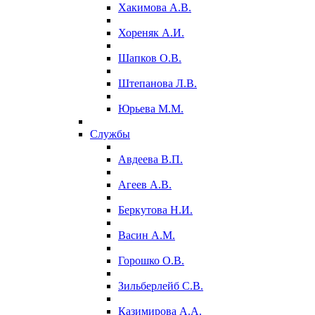
Хакимова А.В.
Хореняк А.И.
Шапков О.В.
Штепанова Л.В.
Юрьева М.М.
Службы
Авдеева В.П.
Агеев А.В.
Беркутова Н.И.
Васин А.М.
Горошко О.В.
Зильберлейб С.В.
Казимирова А.А.