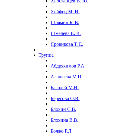
Хвостанцев В. Ю.
Хейфец М. И.
Шлямин Б. В.
Шмелева Е. В.
Яровикова Т. Е.
Труппа
Абдряхимов Р.А.
Алашеева М.П.
Баголей М.И.
Берегова О.В.
Блохин С.В.
Блохина В.В.
Божко Р.Л.