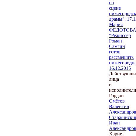
на
сцене
нижегородс
драмы", 17.1
Мария
ФЕДОТОВА
"Режиссер
Роман
Самгин
готов
рассмешить
нижегородце
16.12.2015
Действующи
лица
и
исполнители
Гордон
Омётов
Валентин
Александро
Старжински
Иван
Александро
Хэриет