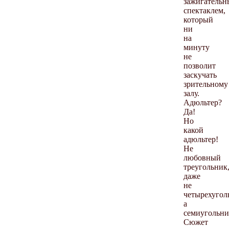
зажигатель
спектаклем,
который
ни
на
минуту
не
позволит
заскучать
зрительному
залу.
Адюльтер?
Да!
Но
какой
адюльтер!
Не
любовный
треугольник
даже
не
четырехугол
а
семиугольни
Сюжет