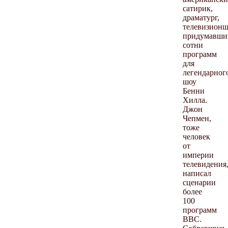
сатирик,
драматург,
телевизионщ
придумавши
сотни
программ
для
легендарног
шоу
Бенни
Хилла.
Джон
Чепмен,
тоже
человек
от
империи
телевидения
написал
сценарии
более
100
программ
BBC.