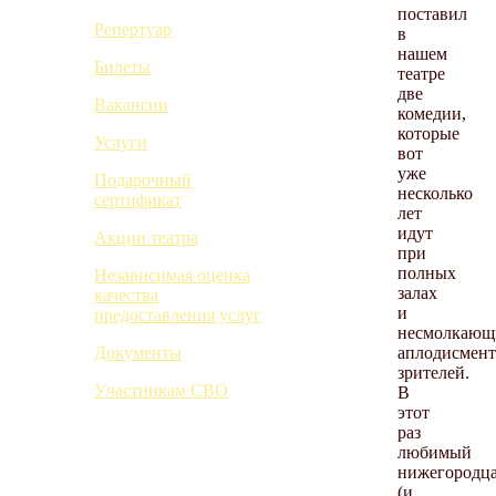
поставил
Репертуар
в
нашем
Билеты
театре
две
Вакансии
комедии,
которые
Услуги
вот
уже
Подарочный
несколько
сертификат
лет
идут
Акции театра
при
полных
Независимая оценка
залах
качества
и
предоставления услуг
несмолкающ
аплодисмент
Документы
зрителей.
Участникам СВО
В
этот
раз
любимый
нижегородц
(и