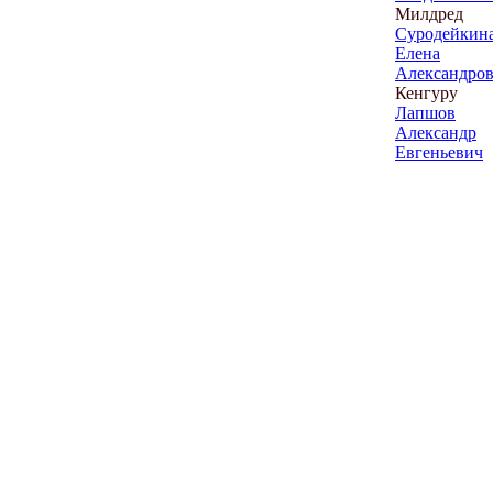
Милдред
Суродейкин
Елена
Александро
Кенгуру
Лапшов
Александр
Евгеньевич