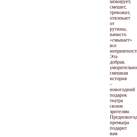
шокирует,
смешит,
тревожит,
отвлекает
от
рутины,
начисто
«смывает»
все
неприятнос
Эта
добрая,
уморительно
смешная
история
–
новогодний
подарок
театра
своим
зрителям.
Преднового
премьера
подарит
вам