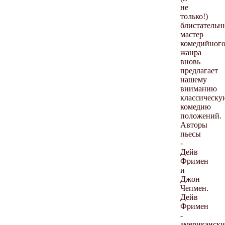
не
только!)
блистательн
мастер
комедийног
жанра
вновь
предлагает
нашему
вниманию
классическу
комедию
положений.
Авторы
пьесы
-
Дейв
Фримен
и
Джон
Чепмен.
Дейв
Фримен
-
американск