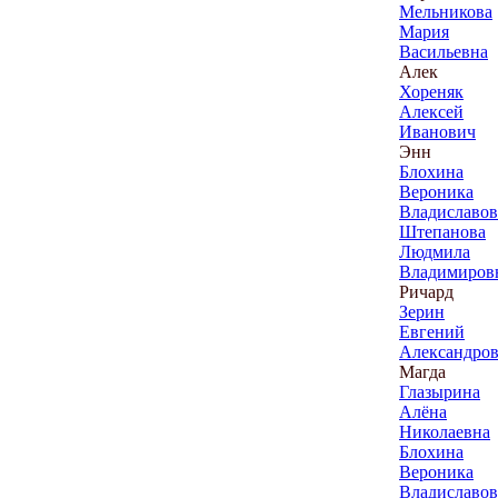
Мельникова
Мария
Васильевна
Алек
Хореняк
Алексей
Иванович
Энн
Блохина
Вероника
Владиславов
Штепанова
Людмила
Владимиров
Ричард
Зерин
Евгений
Александро
Магда
Глазырина
Алёна
Николаевна
Блохина
Вероника
Владиславов