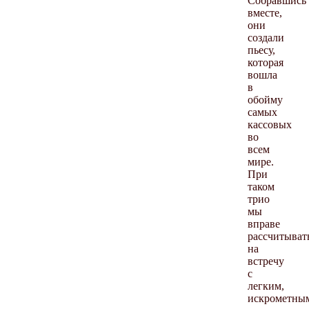
Собравшись
вместе,
они
создали
пьесу,
которая
вошла
в
обойму
самых
кассовых
во
всем
мире.
При
таком
трио
мы
вправе
рассчитыват
на
встречу
с
легким,
искрометны