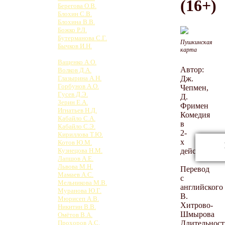
(16+)
Берегова О.В.
Блохин С.В.
Блохина В.В.
Божко Р.Л.
Бутерманова С.Г.
Пушкинская
Бычков И.Н.
карта
Ватлецова М.П.
Ващенко А.О.
Автор:
Волков Д.А.
Дж.
Глазырина А.Н.
Горбунов А.О.
Чепмен,
Гусев Д.Э.
Д.
Зерин Е.А.
Фримен
Игнатьев Н.Д.
Комедия
Кабайло С.А.
в
Кабайло С.Э.
2-
Кириллова Т.Ю.
х
Котов Ю.М.
действиях
Кузнецова Н.М.
Лапшов А.Е.
Львова М.Н.
Перевод
Мамаев А.С.
с
Мельникова М.В.
английского
Муранова Ю.Г.
В.
Мюрисеп А.В.
Хитрово-
Никитин В.В.
Шмырова
Омётов В.А.
Длительност
Прохоров А.С.