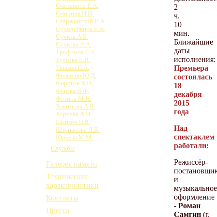
Сметанина Е.А.
2
Смирнов Н.Н.
ч.
Старжинский И.А.
10
Суродейкина Е.А.
мин.
Сучков А.Б.
Ближайшие
Сучкова А.А.
даты
Трофимов С.Е.
исполнения:
Туркова Е.В.
Премьера
Ушаков П.А.
Фильшин Ю.Д.
состоялась
Фирстов А.П.
18
Фокова В.Ф.
декабря
Фотина М.Н.
2015
Хакимова А.В.
года
Хореняк А.И.
Шапков О.В.
Над
Штепанова Л.В.
спектаклем
Юрьева М.М.
работали:
Службы
Режиссёр-
Галерея памяти
постановщи
Технические
и
характеристики
музыкальное
оформление
Контакты
-
Роман
Пресса
Самгин
(г.