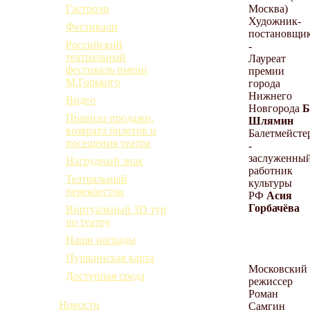
Москва)
Гастроли
Художник-
Фестивали
постановщи
Российский
-
театральный
Лауреат
фестиваль имени
премии
М.Горького
города
Нижнего
Видео
Новгорода
Б
Правила продажи,
Шлямин
возврата билетов и
Балетмейсте
посещения театра
-
заслуженны
Нагрудный знак
работник
Театральный
культуры
перекресток
РФ
Асия
Горбачёва
Виртуальный 3D тур
по театру
Наши награды
Пушкинская карта
Московский
Доступная среда
режиссер
Роман
Новости
Самгин