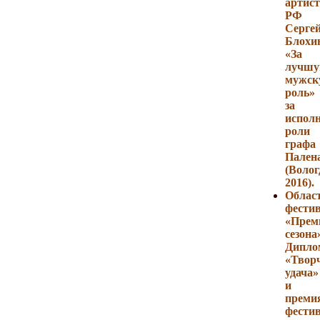
артист
РФ
Серге
Блохи
«За
лучш
мужск
роль»
за
испол
роли
графа
Пален
(Волог
2016).
Облас
фести
«Прем
сезона
Дипло
«Твор
удача»
и
преми
фести