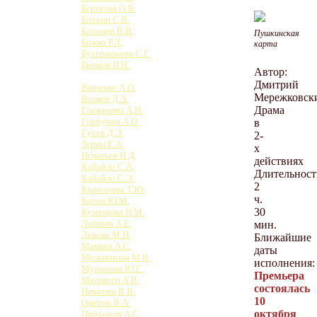
Берегова О.В.
Блохин С.В.
Блохина В.В.
Пушкинская
Божко Р.Л.
карта
Бутерманова С.Г.
Бычков И.Н.
Автор:
Ватлецова М.П.
Дмитрий
Ващенко А.О.
Мережковск
Волков Д.А.
Драма
Глазырина А.Н.
Горбунов А.О.
в
Гусев Д.Э.
2-
Зерин Е.А.
х
Игнатьев Н.Д.
действиях
Кабайло С.А.
Длительност
Кабайло С.Э.
2
Кириллова Т.Ю.
ч.
Котов Ю.М.
30
Кузнецова Н.М.
Лапшов А.Е.
мин.
Львова М.Н.
Ближайшие
Мамаев А.С.
даты
Мельникова М.В.
исполнения:
Муранова Ю.Г.
Премьера
Мюрисеп А.В.
состоялась
Никитин В.В.
10
Омётов В.А.
октября
Прохоров А.С.