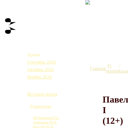
Афиша
Архив
Сентябрь 2026
О
Главная
Октябрь 2026
театре
Колл
Ноябрь 2026
О театре
История театра
Паве
Коллектив
Руководство
I
Труппа
Абдряхимов Р.А.
(12+)
Алашеева М.П.
Баголей М.И.