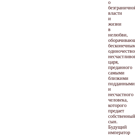
о
безгранично
власти
и
жизни
в
нелюбви,
оборачиваю
бесконечны
одиночество
несчастливо
царя,
преданного
самыми
близкими
подданными
и
несчастного
человека,
которого
предает
собственны
сын.
Будущий
император