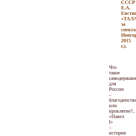
СССР
Е.А.
Евсти
«ТАЛ
за
спект
Новгор
2015
г.).
Что
такое
самодержави
для
России
–
благоденств
или
проклятие?..
«Павел
I»
–
история