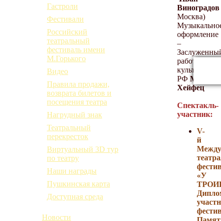
Гастроли
Виноградов
Москва)
Фестивали
Музыкально
Российский
оформление
театральный
–
фестиваль имени
Заслуженны
М.Горького
работник
культуры
Видео
РФ
Михаил
Правила продажи,
Хейфец
возврата билетов и
посещения театра
Спектакль-
участник
:
Нагрудный знак
Театральный
V-
перекресток
й
Между
Виртуальный 3D тур
театр
по театру
фести
Наши награды
«У
Пушкинская карта
ТРОИ
Дипло
Доступная среда
участ
фестив
Новости
Памя