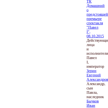
ТК
Домашний
о
предстоящей
премьере
спектакля
"Павел
I",
08.10.2015
Действующи
лица
и
исполнители
Павел
I,
император
Зерин
Евгений
Александро
Александр,
сын
Павла,
наследник
Бычков
Иван