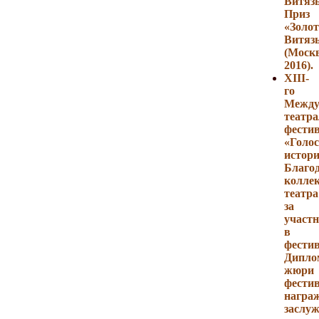
Витязь
Приз
«Золо
Витяз
(Москв
2016).
XIII-
го
Между
театра
фести
«Голос
истори
Благо
колле
театра
за
участн
в
фестив
Дипло
жюри
фести
награ
заслу