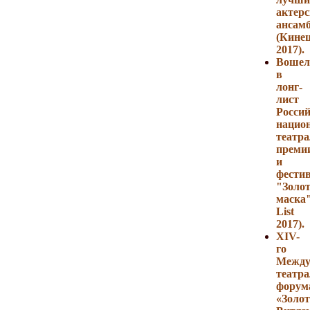
актер
ансам
(Кине
2017).
Вошел
в
лонг-
лист
Росси
нацио
театр
преми
и
фести
"Золо
маска"
List
2017).
ХIV-
го
Между
театра
форум
«Золо