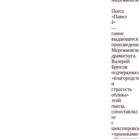
Пьеса
«Павел
I»
—
самое
выдающееся
произведени
Мережковско
драматурга.
Валерий
Брюсов
подчеркивал
«благородст
и
строгость
облика»
этой
пьесы,
сопоставлял
ее
с
шекспировс
«хрониками»