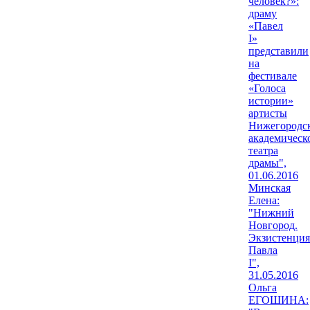
человек?»:
драму
«Павел
I»
представили
на
фестивале
«Голоса
истории»
артисты
Нижегородс
академическ
театра
драмы",
01.06.2016
Минская
Елена:
"Нижний
Новгород.
Экзистенция
Павла
I",
31.05.2016
Ольга
ЕГОШИНА: