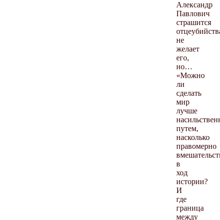
Александр
Павлович
страшится
отцеубийств
не
желает
его,
но…
«Можно
ли
сделать
мир
лучше
насильстве
путем,
насколько
правомерно
вмешательст
в
ход
истории?
И
где
граница
между