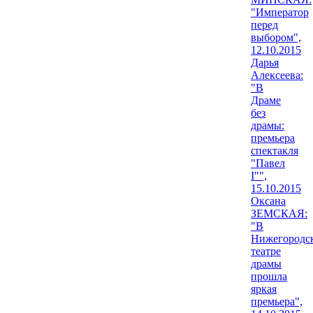
"Император
перед
выбором",
12.10.2015
Дарья
Алексеева:
"В
Драме
без
драмы:
премьера
спектакля
"Павел
I"",
15.10.2015
Оксана
ЗЕМСКАЯ:
"В
Нижегородс
театре
драмы
прошла
яркая
премьера",