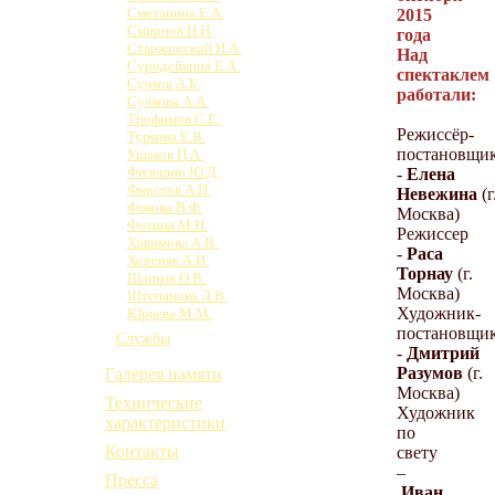
Сметанина Е.А.
2015
Смирнов Н.Н.
года
Старжинский И.А.
Над
Суродейкина Е.А.
спектаклем
Сучков А.Б.
работали:
Сучкова А.А.
Трофимов С.Е.
Режиссёр-
Туркова Е.В.
постановщи
Ушаков П.А.
Фильшин Ю.Д.
-
Елена
Фирстов А.П.
Невежина
(г
Фокова В.Ф.
Москва)
Фотина М.Н.
Режиссер
Хакимова А.В.
-
Раса
Хореняк А.И.
Торнау
(г.
Шапков О.В.
Москва)
Штепанова Л.В.
Художник-
Юрьева М.М.
постановщи
Службы
-
Дмитрий
Разумов
(г.
Галерея памяти
Москва)
Технические
Художник
характеристики
по
Контакты
свету
–
Пресса
Иван