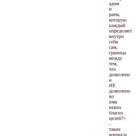
адом
и
раем,
которую
каждый
определяет
внутри
себя
сам,
граница
между
тем,
что
дозволено
и
НЕ
дозволено
во
имя
неких
благих
целей?»
-
такие
вопросы