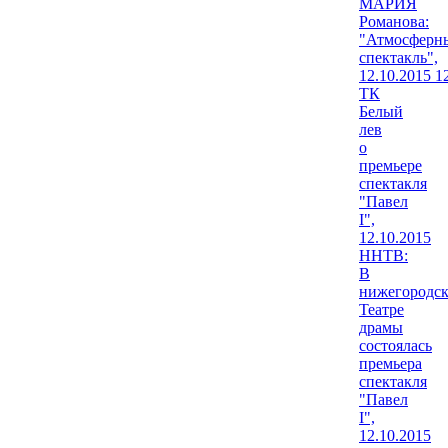
МАРИЯ
Романова:
"Атмосферн
спектакль",
12.10.2015 1
ТК
Белый
лев
о
премьере
спектакля
"Павел
I",
12.10.2015
ННТВ:
В
нижегородс
Театре
драмы
состоялась
премьера
спектакля
"Павел
I",
12.10.2015