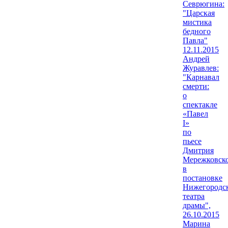
Севрюгина:
"Царская
мистика
бедного
Павла"
12.11.2015
Андрей
Журавлев:
"Карнавал
смерти:
о
спектакле
«Павел
I»
по
пьесе
Дмитрия
Мережковск
в
постановке
Нижегородс
театра
драмы",
26.10.2015
Марина