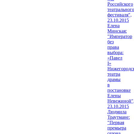
Российского
театральног
фестиваля",
23.10.2015
Елена
Минская:
"Император
без
права
выбора:
«Павел
I»
Нижегородс
театра
драмы
в
постановке
Елены
Невежиной"
23.10.2015
Людмила
Траутмане:
"Первая
премьера
сезона