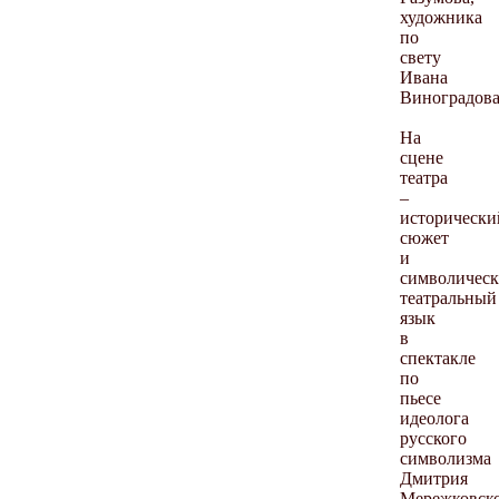
художника
по
свету
Ивана
Виноградова
На
сцене
театра
–
исторически
сюжет
и
символичес
театральный
язык
в
спектакле
по
пьесе
идеолога
русского
символизма
Дмитрия
Мережковско