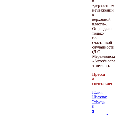
в
«дерзостном
неуважении
к
верховной
власти».
Оправдали
только
по
счастливой
случайности
(Д.С.
Мережковск
«Автобиогра
заметка»).
Пресса
о
спектакле:
Юлия
Шутова:
"«Ведь
и
я