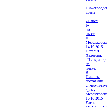
в
Нижегородс
драме
-
«Павел
I»
по
пьесе
Д.
Мережковско
14.10.2015
Наталья
Халезова:
"Император
на
плахе.
В
Нижнем
поставили
символичну
драму
Мережковско
16.10.2015
Елена
МИНСКАЯ: