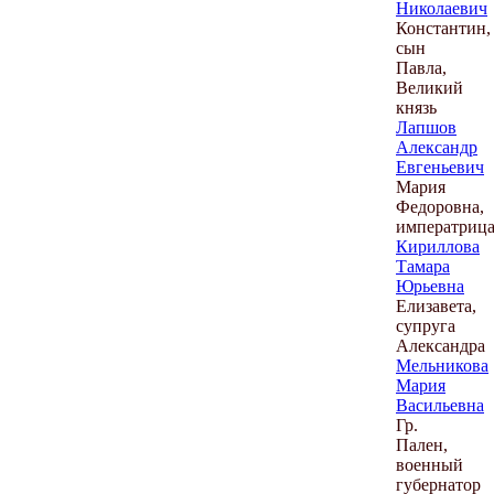
Николаевич
Константин,
сын
Павла,
Великий
князь
Лапшов
Александр
Евгеньевич
Мария
Федоровна,
императриц
Кириллова
Тамара
Юрьевна
Елизавета,
супруга
Александра
Мельникова
Мария
Васильевна
Гр.
Пален,
военный
губернатор