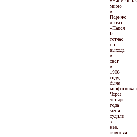
«Написанна
мною
в
Париже
драма
«Павел
I»
тотчас
по
выходе
в
свет,
в
1908
году,
была
конфискован
Через
четыре
года
меня
судили
за
нее,
обвиняя