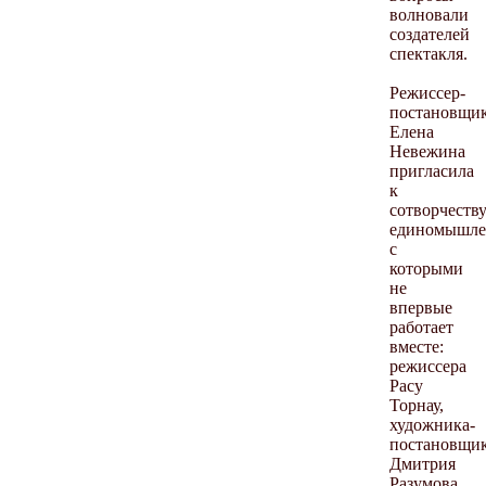
волновали
создателей
спектакля.
Режиссер-
постановщи
Елена
Невежина
пригласила
к
сотворчеств
единомышле
с
которыми
не
впервые
работает
вместе:
режиссера
Расу
Торнау,
художника-
постановщи
Дмитрия
Разумова,