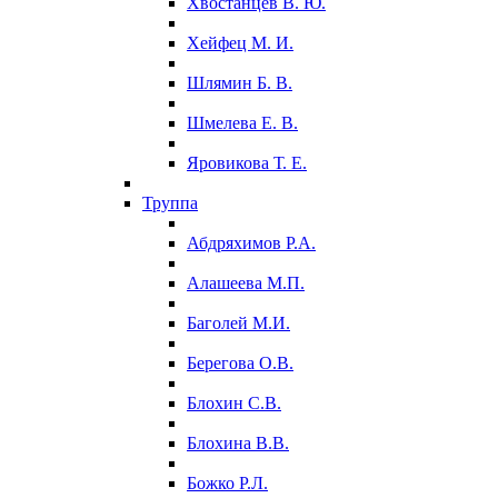
Хвостанцев В. Ю.
Хейфец М. И.
Шлямин Б. В.
Шмелева Е. В.
Яровикова Т. Е.
Труппа
Абдряхимов Р.А.
Алашеева М.П.
Баголей М.И.
Берегова О.В.
Блохин С.В.
Блохина В.В.
Божко Р.Л.