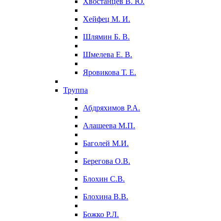
Хвостанцев В. Ю.
Хейфец М. И.
Шлямин Б. В.
Шмелева Е. В.
Яровикова Т. Е.
Труппа
Абдряхимов Р.А.
Алашеева М.П.
Баголей М.И.
Берегова О.В.
Блохин С.В.
Блохина В.В.
Божко Р.Л.