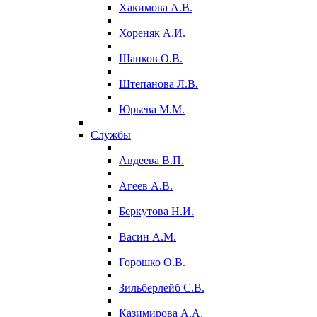
Хакимова А.В.
Хореняк А.И.
Шапков О.В.
Штепанова Л.В.
Юрьева М.М.
Службы
Авдеева В.П.
Агеев А.В.
Беркутова Н.И.
Васин А.М.
Горошко О.В.
Зильберлейб С.В.
Казимирова А.А.