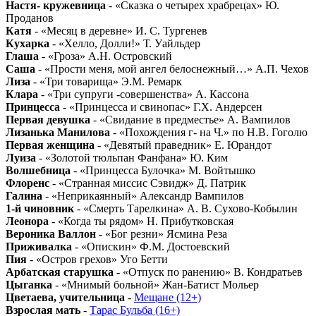
Настя- кружевница
- «Сказка о четырех храбрецах» Ю.
Проданов
Катя
- «Месяц в деревне» И. С. Тургенев
Кухарка
- «Хелло, Долли!» Т. Уайльдер
Глаша
- «Гроза» А.Н. Островский
Саша
- «Прости меня, мой ангел белоснежный…» А.П. Чехов
Лиза
- «Три товарища» Э.М. Ремарк
Клара
- «Три супруги -совершенства» А. Кассона
Принцесса
- «Принцесса и свинопас» Г.Х. Андерсен
Первая девушка
- «Свидание в предместье» А. Вампилов
Лизанька Манилова
- «Похождения г- на Ч.» по Н.В. Гоголю
Первая женщина
- «Девятый праведник» Е. Юрандот
Луиза
- «Золотой тюльпан Фанфана» Ю. Ким
Волшебница
- «Принцесса Булочка» М. Войтышко
Флоренс
- «Странная миссис Сэвидж» Д. Патрик
Галина
- «Неприкаянный» Александр Вампилов
1-й чиновник
- «Смерть Тарелкина» А. В. Сухово-Кобылин
Леонора
- «Когда ты рядом» Н. Прибутковская
Вероника Валлон
- «Бог резни» Ясмина Реза
Приживалка
- «Опискин» Ф.М. Достоевский
Пия
- «Остров грехов» Уго Бетти
Арбатская старушка
- «Отпуск по ранению» В. Кондратьев
Цыганка
- «Мнимый больной» Жан-Батист Мольер
Цветаева, учительница
-
Мещане (12+)
Взрослая мать
-
Тарас Бульба (16+)