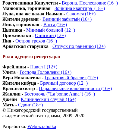
Родственники Капулетти
-
Верона. Послесловие (16+)
Манюшка, горничная
-
Зойкина квартира_(18+)
Луна, она же палач Нааман
-
Саломея (16+)
Жители деревни
-
Великий забытый (16+)
Липа, горничная
-
Васса (16+)
Цыганка
-
Мнимый больной (12+)
Приживалки
-
Опискин (12+)
Пия
-
Остров грехов (16+)
Арбатская старушка
-
Отпуск по ранению (12+)
Роли идущего репертуара:
Фрейлины
-
Павел I (12+)
Улита
-
Господа Головлевы (16+)
Вера Николаевна
-
Гранатовый браслет (12+)
Жители кибуца
-
Брачный договор (12+)
Врач-психиатр
-
Параллельные влюбленности (16+)
Жаклин
-
Бестолочь ("La bonne Anna") (16+)
Джейн
-
Клинический случай (16+)
Мать
-
Сдвиг (18+)
© Нижегородский государственный
академический театр драмы, 2009–2020
Разработка:
Webrazrabotka