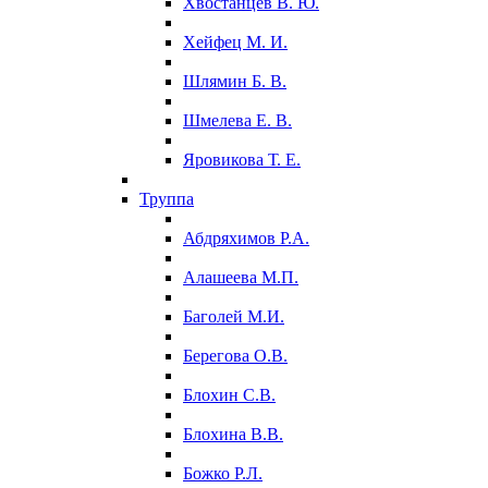
Хвостанцев В. Ю.
Хейфец М. И.
Шлямин Б. В.
Шмелева Е. В.
Яровикова Т. Е.
Труппа
Абдряхимов Р.А.
Алашеева М.П.
Баголей М.И.
Берегова О.В.
Блохин С.В.
Блохина В.В.
Божко Р.Л.