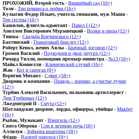
ПРОХОЖИЙ, Второй гость
-
Вишнёвый сад (16+)
Толя
-
Три романса о любви (16+)
Кулыгин Федор Ильич, учитель гимназии, муж Маши
-
Три сестры (16+)
Башилов, флигель-адьютант
-
Павел I (12+)
Аполлон Викторович Мурзавецкий
-
Волки и овцы (12+)
Тишка
-
Свадьба Кречинского (12+)
Бахтинский
-
Гранатовый браслет (12+)
Роберт Кенол, жених Аялы
-
Брачный договор (12+)
Громов Василий
-
Подходцев и двое других (12+)
Ричард Уилли, помощник премьер-министра
-
№13 (16+)
Майкл Коннелли
-
Клинический случай (16+)
Жак
-
Кот в сапогах (0+)
Веригин Михаил
-
Сдвиг (18+)
Дворник и компания
-
Правда – хорошо, а счастье лучше
(12+)
Турбин Алексей Васильевич, полковник-артиллерист
-
Дни Турбиных (12+)
Лжедмитрий II
-
Смута (12+)
Шотландские дворяне, лорды, офицеры, убийцы
-
Макбет
(16+)
Рыбак, Музыкант
-
Изергиль (12+)
Свита Оберона
-
Сон в летнюю ночь (16+)
Аллилуя
-
Зойкина квартира (18+)
Фёдор
-
Вдовий пароход (18+)