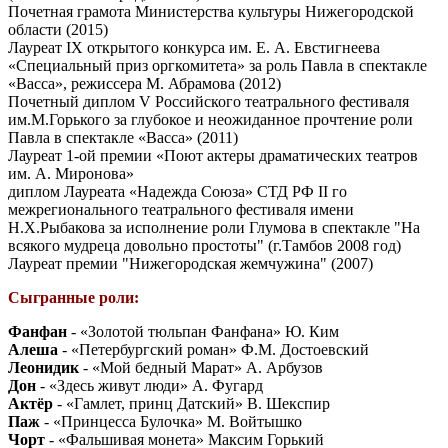
Почетная грамота Министерства культуры Нижегородской
области (2015)
Лауреат IX открытого конкурса им. Е. А. Евстигнеева
«Специальный приз оргкомитета» за роль Павла в спектакле
«Васса», режиссера М. Абрамова (2012)
Почетный диплом V Российского театрального фестиваля
им.М.Горького за глубокое и неожиданное прочтение роли
Павла в спектакле «Васса» (2011)
Лауреат 1-ой премии «Поют актеры драматических театров
им. А. Миронова»
диплом Лауреата «Надежда Союза» СТД РФ II го
межрегионального театрального фестиваля имени
Н.Х.Рыбакова за исполнение роли Глумова в спектакле "На
всякого мудреца довольно простоты" (г.Тамбов 2008 год)
Лауреат премии "Нижегородская жемчужина" (2007)
Сыгранные роли:
Фанфан
- «Золотой тюльпан Фанфана» Ю. Ким
Алеша
- «Петербургский роман» Ф.М. Достоевский
Леонидик
- «Мой бедный Марат» А. Арбузов
Дон
- «Здесь живут люди» А. Фугард
Актёр
- «Гамлет, принц Датский» В. Шекспир
Паж
- «Принцесса Булочка» М. Войтышко
Чорт
- «Фальшивая монета» Максим Горький