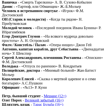
Ваничка
- «Смерть Тарелкина» А. В. Сухово-Кобылин
Дамис
- «Тартюф, или Обманщик» Ж.-Б.Мольер
Человек в истрепанном сюртуке
- «Игрок» Ф.М.
Достоевский
ОН (Старик в молодости)
- «Когда ты рядом» Н.
Прибутковская
Молодой человек
- «Последний поединок Ивана Бунина» Р.
Ибрагимбеков
Егор Дмитрич Глумов
- «На всякого мудреца довольно
простоты» А. Н. Островский
Филч / Констебль / Палач
- «Опера нищих» Джон Гей
Антонио, капитан корабля, друг Себастьяна
- «Двенадцатая
ночь» У. Шекспир
Сергей Александрович, племянник Ростанева
- «Опискин»
Ф.М. Достоевский
Володька
- «Отпуск по ранению» В. Кондратьев
Полицейские, доктора
- «Мнимый больной» Жан-Батист
Мольер
Королевич Елисей
- «Сказка о мертвой царевне и о семи
богатырях» А.С.Пушкин
Официант
- «№13» Р. Куни
Петр, бывший студент
-
Мещане (12+)
Олег Порох
-
Великий забытый (16+)
Шляхтич, козак
-
Тарас Бульба (16+)