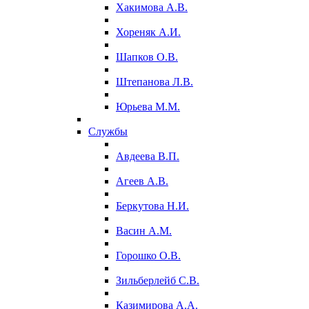
Хакимова А.В.
Хореняк А.И.
Шапков О.В.
Штепанова Л.В.
Юрьева М.М.
Службы
Авдеева В.П.
Агеев А.В.
Беркутова Н.И.
Васин А.М.
Горошко О.В.
Зильберлейб С.В.
Казимирова А.А.