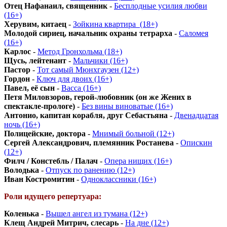
Отец Нафанаил, священник
-
Бесплодные усилия любви
(16+)
Херувим, китаец
-
Зойкина квартира_(18+)
Молодой сириец, начальник охраны тетрарха
-
Саломея
(16+)
Карлос
-
Метод Гронхольма (18+)
Щусь, лейтенант
-
Мальчики (16+)
Пастор
-
Тот самый Мюнхгаузен (12+)
Гордон
-
Ключ для двоих (16+)
Павел, её сын
-
Васса (16+)
Петя Миловзоров, герой-любовник (он же Жених в
спектакле-прологе)
-
Без вины виноватые (16+)
Антонио, капитан корабля, друг Себастьяна
-
Двенадцатая
ночь (16+)
Полицейские, доктора
-
Мнимый больной (12+)
Сергей Александрович, племянник Ростанева
-
Опискин
(12+)
Филч / Констебль / Палач
-
Опера нищих (16+)
Володька
-
Отпуск по ранению (12+)
Иван Костромитин
-
Одноклассники (16+)
Роли идущего репертуара:
Коленька
-
Вышел ангел из тумана (12+)
Клещ Андрей Митрич, слесарь
-
На дне (12+)