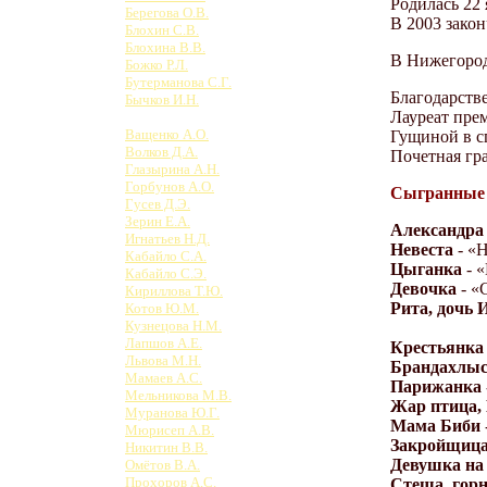
Родилась 22 
Берегова О.В.
В 2003 закон
Блохин С.В.
Блохина В.В.
В Нижегород
Божко Р.Л.
Бутерманова С.Г.
Благодарств
Бычков И.Н.
Лауреат пре
Ватлецова М.П.
Ващенко А.О.
Гущиной в сп
Волков Д.А.
Почетная гр
Глазырина А.Н.
Горбунов А.О.
Сыгранные 
Гусев Д.Э.
Зерин Е.А.
Александра
Игнатьев Н.Д.
Невеста
- «Н
Кабайло С.А.
Цыганка
- «
Кабайло С.Э.
Девочка
- «
Кириллова Т.Ю.
Рита, дочь 
Котов Ю.М.
Кузнецова Н.М.
Лапшов А.Е.
Крестьянка
Львова М.Н.
Брандахлыс
Мамаев А.С.
Парижанка
Мельникова М.В.
Жар птица,
Муранова Ю.Г.
Мама Биби
Мюрисеп А.В.
Закройщиц
Никитин В.В.
Девушка на
Омётов В.А.
Прохоров А.С.
Стеша, гор