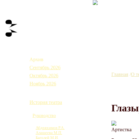
Афиша
Архив
Сентябрь 2026
Главная
О т
Октябрь 2026
Ноябрь 2026
О театре
История театра
Глазы
Коллектив
Руководство
Труппа
Абдряхимов Р.А.
Артистка
Алашеева М.П.
Баголей М.И.