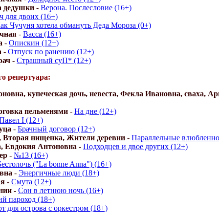
 дедушки
-
Верона. Послесловие (16+)
 для двоих (16+)
ак Чучуня хотела обмануть Деда Мороза (0+)
ичная
-
Васса (16+)
а
-
Опискин (12+)
а
-
Отпуск по ранению (12+)
рач
-
Страшный суП* (12+)
о репертуара:
новна, купеческая дочь, невеста, Фекла Ивановна, сваха, А
рговка пельменями
-
На дне (12+)
Павел I (12+)
уца
-
Брачный договор (12+)
, Вторая нищенка, Жители деревни
-
Параллельные влюбленно
, Евдокия Антоновна
-
Подходцев и двое других (12+)
ер
-
№13 (16+)
Бестолочь ("La bonne Anna") (16+)
евна
-
Энергичные люди (18+)
ая
-
Смута (12+)
нии
-
Сон в летнюю ночь (16+)
й пароход (18+)
т для острова с оркестром (18+)