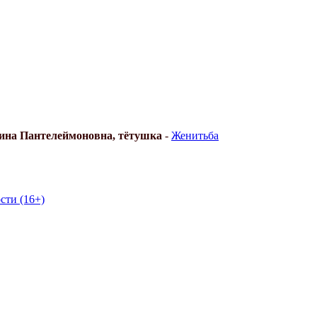
рина Пантелеймоновна, тётушка
-
Женитьба
сти (16+)