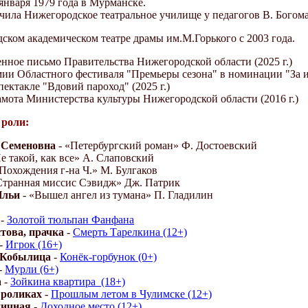
января 1979 года в Мурманске.
чила Нижегородское театральное училище у педагогов В. Богомаз
ском академическом театре драмы им.М.Горького с 2003 года.
енное письмо Правительства Нижегородской области (2025 г.)
мии Областного фестиваля "Премьеры сезона" в номинации "За и
ектакле "Вдовий пароход" (2025 г.)
амота Министерства культуры Нижегородской области (2016 г.)
роли:
 Семеновна
- «Петербургский роман» Ф. Достоевский
е такой, как все» А. Слаповский
Похождения г-на Ч.» М. Булгаков
Странная миссис Сэвидж» Дж. Патрик
Ильи
- «Вышел ангел из тумана» П. Гладилин
-
Золотой тюльпан Фанфана
това, прачка
-
Смерть Тарелкина (12+)
-
Игрок (16+)
 Кобылица
-
Конёк-горбунок (0+)
-
Мурли (6+)
а
-
Зойкина квартира_(18+)
 роликах
-
Прошлым летом в Чулимске (12+)
ничная
-
Доходное место (12+)