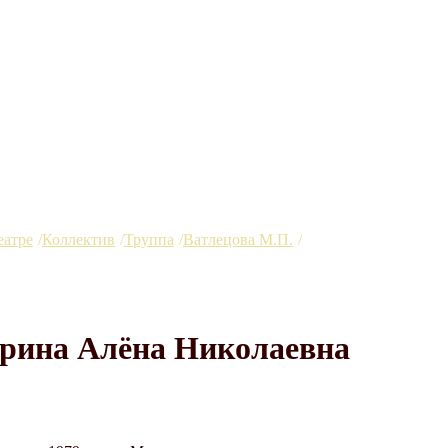
еатре
Коллектив
Труппа
Ватлецова М.П.
Глазырина Алёна Н
рина Алёна Николаевна