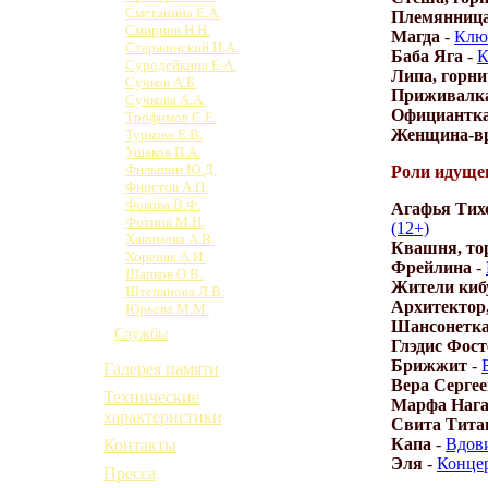
Сметанина Е.А.
Племянница
Смирнов Н.Н.
Магда
-
Ключ
Старжинский И.А.
Баба Яга
-
К
Суродейкина Е.А.
Липа, горн
Сучков А.Б.
Приживалк
Сучкова А.А.
Официантк
Трофимов С.Е.
Женщина-в
Туркова Е.В.
Ушаков П.А.
Фильшин Ю.Д.
Роли идущег
Фирстов А.П.
Фокова В.Ф.
Агафья Тихо
Фотина М.Н.
(12+)
Хакимова А.В.
Квашня, то
Хореняк А.И.
Фрейлина
-
Шапков О.В.
Жители киб
Штепанова Л.В.
Архитектор
Юрьева М.М.
Шансонетка
Службы
Глэдис Фост
Брижжит
-
Галерея памяти
Вера Серге
Технические
Марфа Наг
характеристики
Свита Тита
Капа
-
Вдови
Контакты
Эля
-
Концер
Пресса