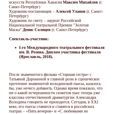
искусств Республики Хакасия
Максим Михайлов
(г.
Санкт-Петербург)
Художник-постановщик –
Алексей Уланов
(г. Санкт-
Петербург)
Художник по свету – лауреат Российской
Национальной театральной Премии "Золотая
Маска"
Денис Солнцев
(г. Санкт-Петербург)
Спектакль-участник:
I-го Международного театрального фестиваля
им. В. Розова. Диплом участника фестиваля
(Ярославль, 2018).
После знаменитого фильма «Старшая сестра» с
Татьяной Дорониной в главной роли в сценическое
прочтение знаменитой володинской пьесы, казалось
бы, уже нечего добавить. Однако время показало, что
ни о какой исчерпанности сюжетов пьес теперь уже
классика отечественной драматургии Александра
Володина говорить не приходится. Сегодня, в XXI
веке, его пьесы ставятся и ставятся в российских
театрах – «Пять вечеров» и «С любимыми не