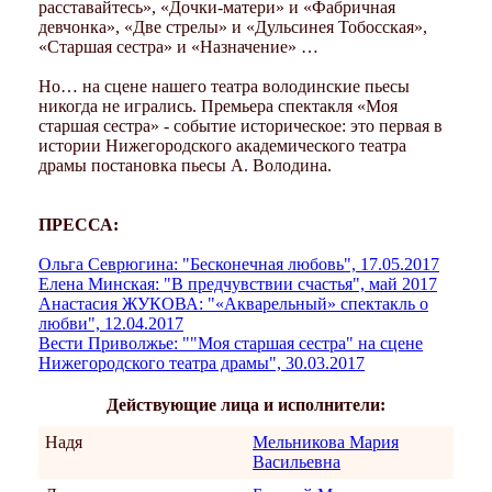
расставайтесь», «Дочки-матери» и «Фабричная
девчонка», «Две стрелы» и «Дульсинея Тобосская»,
«Старшая сестра» и «Назначение» …
Но… на сцене нашего театра володинские пьесы
никогда не игрались. Премьера спектакля «Моя
старшая сестра» - событие историческое: это первая в
истории Нижегородского академического театра
драмы постановка пьесы А. Володина.
ПРЕССА:
Ольга Севрюгина: "Бесконечная любовь", 17.05.2017
Елена Минская: "В предчувствии счастья", май 2017
Анастасия ЖУКОВА: "«Акварельный» спектакль о
любви", 12.04.2017
Вести Приволжье: ""Моя старшая сестра" на сцене
Нижегородского театра драмы", 30.03.2017
Действующие лица и исполнители:
Надя
Мельникова Мария
Васильевна