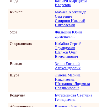
Лида
Баголей Маргарита
Игоревна
Кирилл
Мамаев Александр
Сергеевич
Смирнов Николай
Николаевич
Ухов
Фильшин Юрий
Дометьевич
Огородников
Кабайло Сергей
Эдуардович
Шапков Олег
Вячеславович
Володя
Зерин Евгений
Александрович
Шура
Львова Марина
Николаевна
Штепанова Людмила
Владимировна
Колдунья
Бутерманова Светлана
Геннадьевна
Абитуриентка
Ващенко Алина