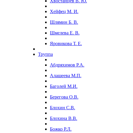
Хвостанцев В. Ю.
Хейфец М. И.
Шлямин Б. В.
Шмелева Е. В.
Яровикова Т. Е.
Труппа
Абдряхимов Р.А.
Алашеева М.П.
Баголей М.И.
Берегова О.В.
Блохин С.В.
Блохина В.В.
Божко Р.Л.