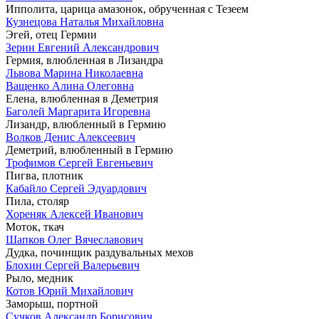
Ипполита, царица амазонок, обрученная с Тезеем
Кузнецова Наталья Михайловна
Эгей, отец Гермии
Зерин Евгений Александрович
Гермия, влюбленная в Лизандра
Львова Марина Николаевна
Ващенко Алина Олеговна
Елена, влюбленная в Деметрия
Баголей Маргарита Игоревна
Лизандр, влюбленный в Гермию
Волков Денис Алексеевич
Деметрий, влюбленный в Гермию
Трофимов Сергей Евгеньевич
Пигва, плотник
Кабайло Сергей Эдуардович
Пила, столяр
Хореняк Алексей Иванович
Моток, ткач
Шапков Олег Вячеславович
Дудка, починщик раздувальных мехов
Блохин Сергей Валерьевич
Рыло, медник
Котов Юрий Михайлович
Заморыш, портной
Сучков Александр Борисович