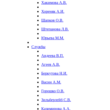
Хакимова А.В.
Хореняк А.И.
Шапков О.В.
Штепанова Л.В.
Юрьева М.М.
Службы
Авдеева В.П.
Агеев А.В.
Беркутова Н.И.
Васин А.М.
Горошко О.В.
Зильберлейб С.В.
Казимирова А.А.