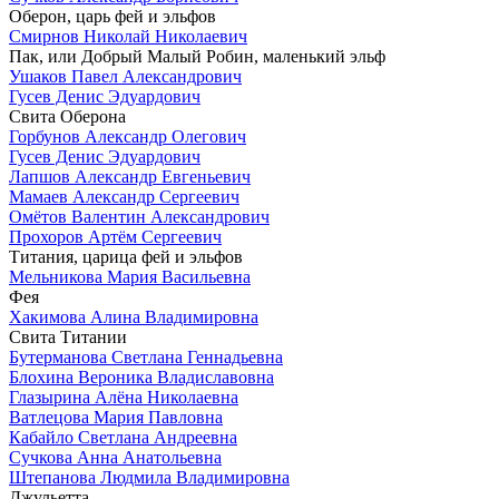
Оберон, царь фей и эльфов
Смирнов Николай Николаевич
Пак, или Добрый Малый Робин, маленький эльф
Ушаков Павел Александрович
Гусев Денис Эдуардович
Свита Оберона
Горбунов Александр Олегович
Гусев Денис Эдуардович
Лапшов Александр Евгеньевич
Мамаев Александр Сергеевич
Омётов Валентин Александрович
Прохоров Артём Сергеевич
Титания, царица фей и эльфов
Мельникова Мария Васильевна
Фея
Хакимова Алина Владимировна
Свита Титании
Бутерманова Светлана Геннадьевна
Блохина Вероника Владиславовна
Глазырина Алёна Николаевна
Ватлецова Мария Павловна
Кабайло Светлана Андреевна
Сучкова Анна Анатольевна
Штепанова Людмила Владимировна
Джульетта