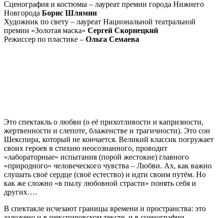
Сценография и костюмы – лауреат премии города Нижнего
Новгорода
Борис Шлямин
Художник по свету – лауреат Национальной театральной
премии «Золотая маска»
Сергей Скорнецкий
Режиссер по пластике –
Ольга Семаева
Это спектакль о любви (о её прихотливости и капризности,
жертвенности и слепоте, блаженстве и трагичности). Это сон
Шекспира, который не кончается. Великий классик погружает
своих героев в стихию неосознанного, проводит
«лабораторные» испытания (порой жестокие) главного
«природного» человеческого чувства – Любви. Ах, как важно
слушать своё сердце (своё естество) и идти своим путём. Но
как же сложно «в пылу любовной страсти» понять себя и
других….
В спектакле исчезают границы времени и пространства: это
заложено и в шекспировском тексте, и в сценографии