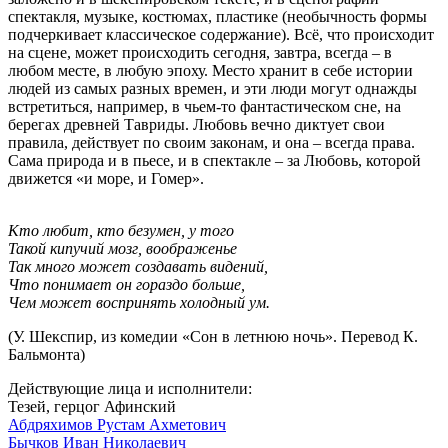
спектакля, музыке, костюмах, пластике (необычность формы
подчеркивает классическое содержание). Всё, что происходит
на сцене, может происходить сегодня, завтра, всегда – в
любом месте, в любую эпоху. Место хранит в себе истории
людей из самых разных времен, и эти люди могут однажды
встретиться, например, в чьем-то фантастическом сне, на
берегах древней Тавриды. Любовь вечно диктует свои
правила, действует по своим законам, и она – всегда права.
Сама природа и в пьесе, и в спектакле – за Любовь, которой
движется «и море, и Гомер».
Кто любит, кто безумен, у того
Такой кипучий мозг, воображенье
Так много может создавать видений,
Что понимает он гораздо больше,
Чем может воспринять холодный ум.
(У. Шекспир, из комедии «Сон в летнюю ночь». Перевод К.
Бальмонта)
Действующие лица и исполнители:
Тезей, герцог Афинский
Абдряхимов Рустам Ахметович
Бычков Иван Николаевич