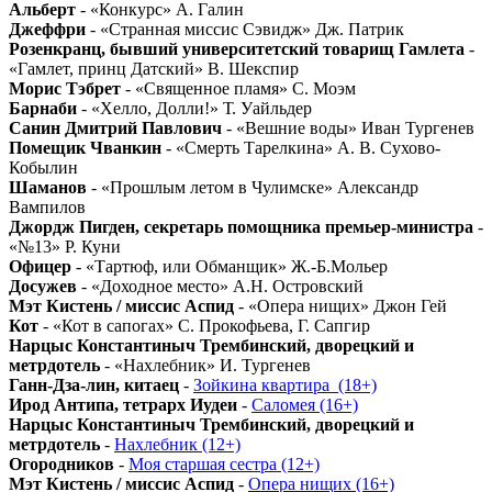
Альберт
- «Конкурс» А. Галин
Джеффри
- «Странная миссис Сэвидж» Дж. Патрик
Розенкранц, бывший университетский товарищ Гамлета
-
«Гамлет, принц Датский» В. Шекспир
Морис Тэбрет
- «Священное пламя» С. Моэм
Барнаби
- «Хелло, Долли!» Т. Уайльдер
Санин Дмитрий Павлович
- «Вешние воды» Иван Тургенев
Помещик Чванкин
- «Смерть Тарелкина» А. В. Сухово-
Кобылин
Шаманов
- «Прошлым летом в Чулимске» Александр
Вампилов
Джордж Пигден, секретарь помощника премьер-министра
-
«№13» Р. Куни
Офицер
- «Тартюф, или Обманщик» Ж.-Б.Мольер
Досужев
- «Доходное место» А.Н. Островский
Мэт Кистень / миссис Аспид
- «Опера нищих» Джон Гей
Кот
- «Кот в сапогах» С. Прокофьева, Г. Сапгир
Нарцыс Константиныч Трембинский, дворецкий и
метрдотель
- «Нахлебник» И. Тургенев
Ганн-Дза-лин, китаец
-
Зойкина квартира_(18+)
Ирод Антипа, тетрарх Иудеи
-
Саломея (16+)
Нарцыс Константиныч Трембинский, дворецкий и
метрдотель
-
Нахлебник (12+)
Огородников
-
Моя старшая сестра (12+)
Мэт Кистень / миссис Аспид
-
Опера нищих (16+)