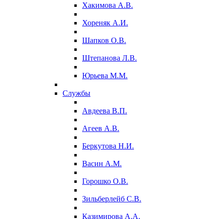
Хакимова А.В.
Хореняк А.И.
Шапков О.В.
Штепанова Л.В.
Юрьева М.М.
Службы
Авдеева В.П.
Агеев А.В.
Беркутова Н.И.
Васин А.М.
Горошко О.В.
Зильберлейб С.В.
Казимирова А.А.