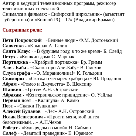
Автор и ведущий телевизионных программ, режиссер
телевизионных спектаклей.
Снимался в фильмах: «Сибирский цирюльник» (адъютант
губернатора) и «Конвой РQ – 17» (Владимир Браман).
Сыгранные роли:
Петя Покровский
- «Бедные люди» Ф.М. Достоевский
Савченко
- «Крыша» А. Галин
Санта Клаус
- «В будущем году, в то же время» Б. Слейд
Петух
- «Кошкин дом» С. Маршак
Портняжка
- «Храбрый портняжка» Бр. Гримм
Али - Баба
- «Сказка про Али-Бабу» В. Смехов
Слуга графа
- «О, Мирандолина!» К. Гольдони
Скоморох
- «Сказка о четырех храбрецах» Ю. Проданов
Абрам
- «Ромео и Джульетта» В. Шекспир
Шапкин
- «Гроза» А.Н. Островский
Абрахам
- «Кентервильское привидение» О. Уайльд
Первый поэт
- «Калигула» А. Камю
Поэт
- «Сказки Пушкина»
Алексей Буланов
- «Лес» А.Н. Островский
Исаак Венгерович
- «Прости меня, мой ангел
белоснежный…» А.П.Чехов
Роберт
- «Будь рядом со мной» Н. Саймон
Салеф
- «Девятый праведник» Е. Юрандот