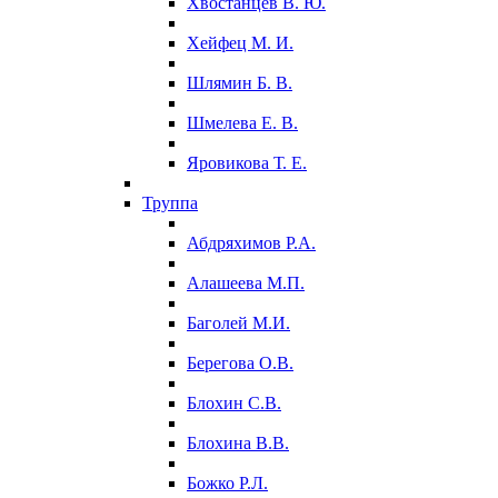
Хвостанцев В. Ю.
Хейфец М. И.
Шлямин Б. В.
Шмелева Е. В.
Яровикова Т. Е.
Труппа
Абдряхимов Р.А.
Алашеева М.П.
Баголей М.И.
Берегова О.В.
Блохин С.В.
Блохина В.В.
Божко Р.Л.