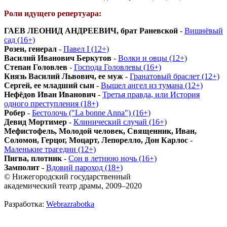
Роли идущего репертуара:
ГАЕВ ЛЕОНИД АНДРЕЕВИЧ, брат Раневской
-
Вишнёвый
сад (16+)
Розен, генерал
-
Павел I (12+)
Василий Иванович Беркутов
-
Волки и овцы (12+)
Степан Головлев
-
Господа Головлевы (16+)
Князь Василий Львович, ее муж
-
Гранатовый браслет (12+)
Сергей, ее младший сын
-
Вышел ангел из тумана (12+)
Нефёдов Иван Иванович
-
Третья правда, или История
одного преступления (18+)
Робер
-
Бестолочь ("La bonne Anna") (16+)
Девид Мортимер
-
Клинический случай (16+)
Мефистофель, Молодой человек, Священник, Иван,
Соломон, Герцог, Моцарт, Лепорелло, Дон Карлос
-
Маленькие трагедии (12+)
Пигва, плотник
-
Сон в летнюю ночь (16+)
Замполит
-
Вдовий пароход (18+)
© Нижегородский государственный
академический театр драмы, 2009–2020
Разработка:
Webrazrabotka