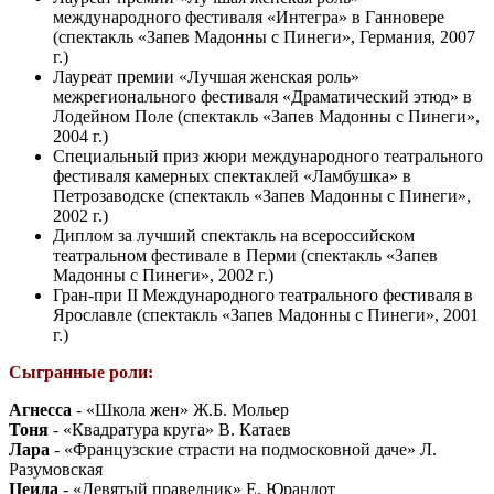
международного фестиваля «Интегра» в Ганновере
(спектакль «Запев Мадонны с Пинеги», Германия, 2007
г.)
Лауреат премии «Лучшая женская роль»
межрегионального фестиваля «Драматический этюд» в
Лодейном Поле (спектакль «Запев Мадонны с Пинеги»,
2004 г.)
Специальный приз жюри международного театрального
фестиваля камерных спектаклей «Ламбушка» в
Петрозаводске (спектакль «Запев Мадонны с Пинеги»,
2002 г.)
Диплом за лучший спектакль на всероссийском
театральном фестивале в Перми (спектакль «Запев
Мадонны с Пинеги», 2002 г.)
Гран-при II Международного театрального фестиваля в
Ярославле (спектакль «Запев Мадонны с Пинеги», 2001
г.)
Сыгранные роли:
Агнесса
- «Школа жен» Ж.Б. Мольер
Тоня
- «Квадратура круга» В. Катаев
Лара
- «Французские страсти на подмосковной даче» Л.
Разумовская
Цеила
- «Девятый праведник» Е. Юрандот