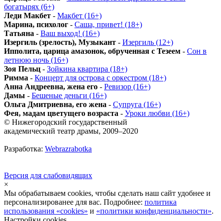
богатырях (6+)
Леди Макбет
-
Макбет (16+)
Марина, психолог
-
Саша, привет! (18+)
Татьяна
-
Ваш выход! (16+)
Изергиль (зрелость), Музыкант
-
Изергиль (12+)
Ипполита, царица амазонок, обрученная с Тезеем
-
Сон в
летнюю ночь (16+)
Зоя Пельц
-
Зойкина квартира (18+)
Римма
-
Концерт для острова с оркестром (18+)
Анна Андреевна, жена его
-
Ревизор (16+)
Дамы
-
Бешеные деньги (16+)
Ольга Дмитриевна, его жена
-
Супруга (16+)
Фея, мадам цветущего возраста
-
Уроки любви (16+)
© Нижегородский государственный
академический театр драмы, 2009–2020
Разработка:
Webrazrabotka
Версия для слабовидящих
×
Мы обрабатываем cookies, чтобы сделать наш сайт удобнее и
персонализированее для вас. Подробнее:
политика
использования «cookies»
и
«политики конфиденциальности»
.
Настройки cookies