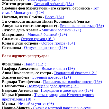
Жители деревни
-
Великий забытый (16+)
Якобина фон Мюнхгаузен - его супруга, баронесса
-
Тот
самый Мюнхгаузен (12+)
Наталья, жена Семёна
-
Васса (16+)
1-я сущность актрисы Нины Коринкиной (она же
Аннушка в спектакле-прологе)
-
Без вины виноватые (16+)
Луизон, дочь Аргана
-
Мнимый больной (12+)
Мавританка
-
Мнимый больной (12+)
Сильвия
-
Остров грехов (16+)
Козы и духи острова
-
Остров грехов (16+)
Степанова
-
Отпуск по ранению (12+)
Роли идущего репертуара:
Фрейлины
-
Павел I (12+)
Глафира Алексеевна
-
Волки и овцы (12+)
Анна Николаевна, ее сестра
-
Гранатовый браслет (12+)
Жители кибуца
-
Брачный договор (12+)
Варвара Тимофеевна
-
Параллельные влюбленности (16+)
Шансонетка
-
Подходцев и двое других (12+)
Евдокия Антоновна
-
Подходцев и двое других (12+)
Марья Крюкова
-
Третья правда, или История одного
преступления (18+)
Мушка
-
Незнайка учится (6+)
Царица-Мачеха
-
Сказка о мертвой царевне и о семи