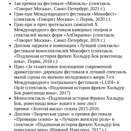
1ая премия на фестивале «Монокль» (спектакль
«Говорит Москва», Санкт-Петербург, 2021 г.)
Гран-при Международного фестиваля «Монофест»
(спектакль «Говорит Москва», г. Пермь, 2020 г.)
Гран-при и приз зрительских симпатий X
Международного фестиваля камерных театров и
спектаклей малых форм «ArtОкраина» (спектакль
«Говорит Москва», Санкт-Петербург, 2019 г.)
Диплом лауреата в номинации «Лучший спектакль»
фестиваля моноспектаклей Монофест (спектакль
«Подлинная история фрекен Хильдур Бок ровесницы
века», Пермь, 2018 г.)
Приз «За талантливое воплощение современной
драматургии» дирекции фестиваля и лучший спектакль
малой сцены по мнению молодежного жюри 7-го
Международного театрального фестиваля «LUDI» в
Орле (спектакль «Подлинная история фрекен Хильдур
Бок ровесницы века», 2017)
Моноспектакль «Подлинная история Фрекен Хильдур
Бок, ровесницы века» вошел в лонг-лист
премии «Золотая маска» сезона 2015-2016.
Диплом «Творческая удача» и премия фестиваля
«Премьеры сезона» за «Лучшую женскую роль» в
спектакле «Подлинная история фрекен Хильдур Бок
ровесницы века» (Нижний Новгород, 2017 г.)