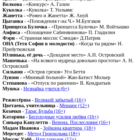
Волкова
- «Конкурс» А. Галин
Куколка
- «Куколка» Т. Уильямс
Жанетта
- «Ромео и Жанетта» Ж. Ануй
Цыганка
- «Похождения г-на Ч.» М.Булгаков
Принцесса Булочка
- «Принцесса Булочка» М. Войтышко
Анфиса
- «Похищение Сабинянинова» П. Гладилин
Фэри
- «Странная миссис Сэвидж» Д.Патрик
ОНА (Тетя София в молодости)
- «Когда ты рядом» Н.
Прибутковская
Юлинька, её дочь
- «Доходное место» А.Н. Островский
Машенька
- «На всякого мудреца довольно простоты» А. Н.
Островский
Сильвия
- «Остров грехов» Уго Бетти
Луизон
- «Мнимый больной» Жан-Батист Мольер
Степанова
- «Отпуск по ранению» В. Кондратьев
Мушка
-
Незнайка учится (6+)
Режиссёрша
-
Великий забытый (16+)
Цветаева, учительница
-
Мещане (12+)
Козачки
-
Тарас Бульба (16+)
Катарина
-
Бесплодные усилия любви (16+)
Синьора Капулетти
-
Верона. Послесловие (16+)
Мадам Иванова
-
Зойкина квартира_(18+)
Мерседес
-
Метод Гронхольма (18+)
Миссис Уэбб
-
Наш городок (12+)