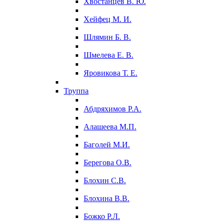
Хвостанцев В. Ю.
Хейфец М. И.
Шлямин Б. В.
Шмелева Е. В.
Яровикова Т. Е.
Труппа
Абдряхимов Р.А.
Алашеева М.П.
Баголей М.И.
Берегова О.В.
Блохин С.В.
Блохина В.В.
Божко Р.Л.