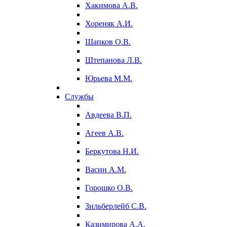
Хакимова А.В.
Хореняк А.И.
Шапков О.В.
Штепанова Л.В.
Юрьева М.М.
Службы
Авдеева В.П.
Агеев А.В.
Беркутова Н.И.
Васин А.М.
Горошко О.В.
Зильберлейб С.В.
Казимирова А.А.