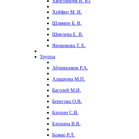
Хвостанцев В. Ю.
Хейфец М. И.
Шлямин Б. В.
Шмелева Е. В.
Яровикова Т. Е.
Труппа
Абдряхимов Р.А.
Алашеева М.П.
Баголей М.И.
Берегова О.В.
Блохин С.В.
Блохина В.В.
Божко Р.Л.