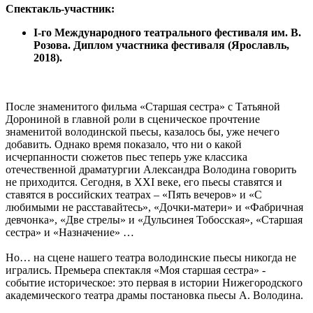
Спектакль-участник:
I-го Международного театрального фестиваля им. В.
Розова. Диплом участника фестиваля (Ярославль,
2018).
После знаменитого фильма «Старшая сестра» с Татьяной
Дорониной в главной роли в сценическое прочтение
знаменитой володинской пьесы, казалось бы, уже нечего
добавить. Однако время показало, что ни о какой
исчерпанности сюжетов пьес теперь уже классика
отечественной драматургии Александра Володина говорить
не приходится. Сегодня, в XXI веке, его пьесы ставятся и
ставятся в российских театрах – «Пять вечеров» и «С
любимыми не расставайтесь», «Дочки-матери» и «Фабричная
девчонка», «Две стрелы» и «Дульсинея Тобосская», «Старшая
сестра» и «Назначение» …
Но… на сцене нашего театра володинские пьесы никогда не
игрались. Премьера спектакля «Моя старшая сестра» -
событие историческое: это первая в истории Нижегородского
академического театра драмы постановка пьесы А. Володина.