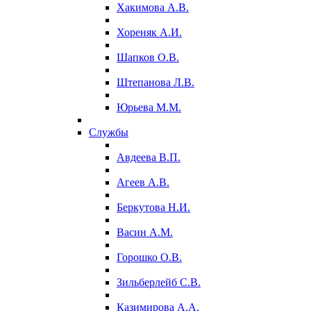
Хакимова А.В.
Хореняк А.И.
Шапков О.В.
Штепанова Л.В.
Юрьева М.М.
Службы
Авдеева В.П.
Агеев А.В.
Беркутова Н.И.
Васин А.М.
Горошко О.В.
Зильберлейб С.В.
Казимирова А.А.