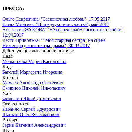
ПРЕССА:
Ольга Севрюгина: "Бесконечная любовь", 17.05.2017
Елена Минская: "В предчувствии счастья", май 2017
Анастасия ЖУКОВА: "«Акварельный» спектакль о любви",
12.04.2017
Вести Приволжье: ""Моя старшая сестра" на сцене
Нижегородского театра драмы", 30.03.2017
Действующие лица и исполнители:
Надя
Мельникова Мария Васильевна
Лида
Баголей Маргарита Игоревна
Кирилл
Мамаев Александр Сергеевич
Смирнов Николай Николаевич
Ухов
Фильшин Юрий Дометьевич
Огородников
Кабайло Сергей Эдуардович
Шапков Олег Вячеславович
Володя
Зерин Евгений Александрович
Шура