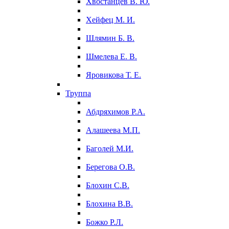
Хвостанцев В. Ю.
Хейфец М. И.
Шлямин Б. В.
Шмелева Е. В.
Яровикова Т. Е.
Труппа
Абдряхимов Р.А.
Алашеева М.П.
Баголей М.И.
Берегова О.В.
Блохин С.В.
Блохина В.В.
Божко Р.Л.