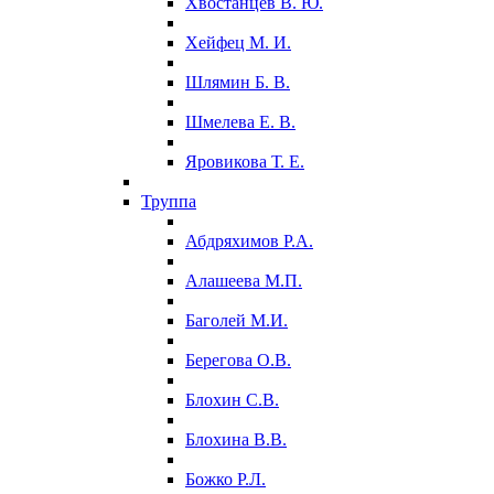
Хвостанцев В. Ю.
Хейфец М. И.
Шлямин Б. В.
Шмелева Е. В.
Яровикова Т. Е.
Труппа
Абдряхимов Р.А.
Алашеева М.П.
Баголей М.И.
Берегова О.В.
Блохин С.В.
Блохина В.В.
Божко Р.Л.