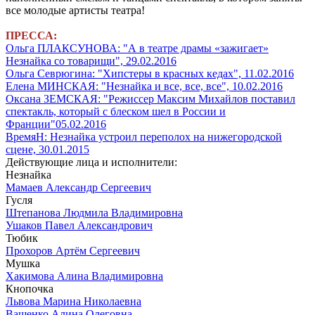
все молодые артисты театра!
ПРЕССА:
Ольга ПЛАКСУНОВА: "А в театре драмы «зажигает»
Незнайка со товарищи", 29.02.2016
Ольга Севрюгина: "Хипстеры в красных кедах", 11.02.2016
Елена МИНСКАЯ: "Незнайка и все, все, все", 10.02.2016
Оксана ЗЕМСКАЯ: "Режиссер Максим Михайлов поставил
спектакль, который с блеском шел в России и
Франции"05.02.2016
ВремяН: Незнайка устроил переполох на нижегородской
сцене, 30.01.2015
Действующие лица и исполнители:
Незнайка
Мамаев Александр Сергеевич
Гусля
Штепанова Людмила Владимировна
Ушаков Павел Александрович
Тюбик
Прохоров Артём Сергеевич
Мушка
Хакимова Алина Владимировна
Кнопочка
Львова Марина Николаевна
Ващенко Алина Олеговна