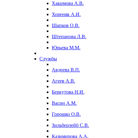
Хакимова А.В.
Хореняк А.И.
Шапков О.В.
Штепанова Л.В.
Юрьева М.М.
Службы
Авдеева В.П.
Агеев А.В.
Беркутова Н.И.
Васин А.М.
Горошко О.В.
Зильберлейб С.В.
Казимирова А.А.