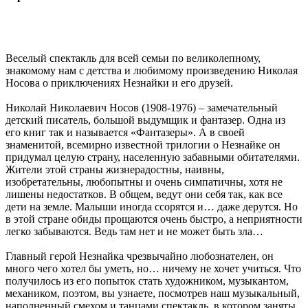
Веселый спектакль для всей семьи по великолепному,
знакомому нам с детства и любимому произведению Николая
Носова о приключениях Незнайки и его друзей.
Николай Николаевич Носов (1908-1976) – замечательный
детский писатель, большой выдумщик и фантазер. Одна из
его книг так и называется «Фантазеры». А в своей
знаменитой, всемирно известной трилогии о Незнайке он
придумал целую страну, населенную забавными обитателями.
Жители этой страны жизнерадостны, наивны,
изобретательны, любопытны и очень симпатичны, хотя не
лишены недостатков. В общем, ведут они себя так, как все
дети на земле. Малыши иногда ссорятся и… даже дерутся. Но
в этой стране обиды прощаются очень быстро, а неприятности
легко забываются. Ведь там нет и не может быть зла…
Главный герой Незнайка чрезвычайно любознателен, он
много чего хотел бы уметь, но… ничему не хочет учиться. Что
получилось из его попыток стать художником, музыкантом,
механиком, поэтом, вы узнаете, посмотрев наш музыкальный,
наполненный смехом и танцами спектакль, в котором заняты