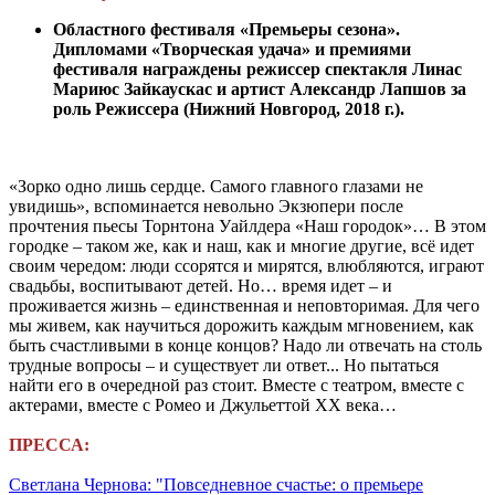
Областного фестиваля «Премьеры сезона».
Дипломами «Творческая удача» и премиями
фестиваля награждены режиссер спектакля Линас
Мариюс Зайкаускас и артист Александр Лапшов за
роль Режиссера
(Нижний Новгород, 2018 г.).
«Зорко одно лишь сердце. Самого главного глазами не
увидишь», вспоминается невольно Экзюпери после
прочтения пьесы Торнтона Уайлдера «Наш городок»… В этом
городке – таком же, как и наш, как и многие другие, всё идет
своим чередом: люди ссорятся и мирятся, влюбляются, играют
свадьбы, воспитывают детей. Но… время идет – и
проживается жизнь – единственная и неповторимая. Для чего
мы живем, как научиться дорожить каждым мгновением, как
быть счастливыми в конце концов? Надо ли отвечать на столь
трудные вопросы – и существует ли ответ... Но пытаться
найти его в очередной раз стоит. Вместе с театром, вместе с
актерами, вместе с Ромео и Джульеттой XX века…
ПРЕССА:
Светлана Чернова: "Повседневное счастье: о премьере