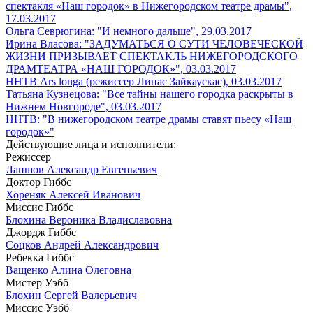
спектакля «Наш городок» в Нижегородском театре драмы",
17.03.2017
Ольга Севрюгина: "И немного дальше", 29.03.2017
Ирина Власова: "ЗАДУМАТЬСЯ О СУТИ ЧЕЛОВЕЧЕСКОЙ
ЖИЗНИ ПРИЗЫВАЕТ СПЕКТАКЛЬ НИЖЕГОРОДСКОГО
ДРАМТЕАТРА «НАШ ГОРОДОК»", 03.03.2017
ННТВ Ars longa (режиссер Линас Зайкаускас), 03.03.2017
Татьяна Кузнецова: "Все тайны нашего городка раскрыты в
Нижнем Новгороде", 03.03.2017
ННТВ: "В нижегородском театре драмы ставят пьесу «Наш
городок»"
Действующие лица и исполнители:
Режиссер
Лапшов Александр Евгеньевич
Доктор Гиббс
Хореняк Алексей Иванович
Миссис Гиббс
Блохина Вероника Владиславовна
Джордж Гиббс
Соцков Андрей Александрович
Ребекка Гиббс
Ващенко Алина Олеговна
Мистер Уэбб
Блохин Сергей Валерьевич
Миссис Уэбб