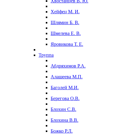
Хвостанцев В. Ю.
Хейфец М. И.
Шлямин Б. В.
Шмелева Е. В.
Яровикова Т. Е.
Труппа
Абдряхимов Р.А.
Алашеева М.П.
Баголей М.И.
Берегова О.В.
Блохин С.В.
Блохина В.В.
Божко Р.Л.