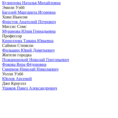
Кузнецова Наталья Михайловна
Эмили Уэбб
Баголей Маргарита Игоревна
Хови Ньюсом
Фирстов Анатолий Петрович
Миссис Сомс
Муранова Юлия Геннадьевна
Профессор
Кириллова Тамара Юрьевна
Саймон Стимсон
Фильшин Юрий Дометьевич
Жители городка
Пожарницкий Николай Григорьевич
Фокова Вера Фёдоровна
Смирнов Николай Николаевич
Уолли Уэбб
Юрлов Арсений
Джо Кроуэлл
Ушаков Павел Александрович