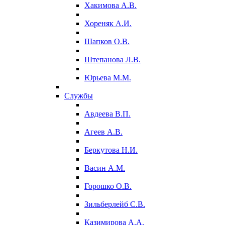
Хакимова А.В.
Хореняк А.И.
Шапков О.В.
Штепанова Л.В.
Юрьева М.М.
Службы
Авдеева В.П.
Агеев А.В.
Беркутова Н.И.
Васин А.М.
Горошко О.В.
Зильберлейб С.В.
Казимирова А.А.