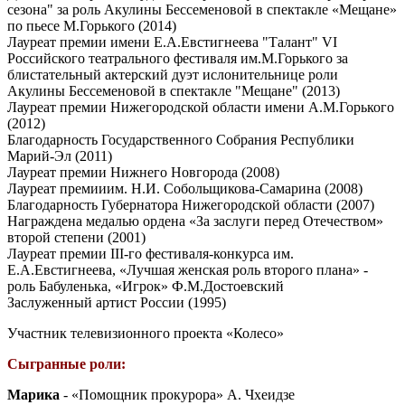
сезона" за роль Акулины Бессеменовой в спектакле «Мещане»
по пьесе М.Горького (2014)
Лауреат премии имени Е.А.Евстигнеева "Талант" VI
Российского театрального фестиваля им.М.Горького за
блистательный актерский дуэт ислонительнице роли
Акулины Бессеменовой в спектакле "Мещане" (2013)
Лауреат премии Нижегородской области имени А.М.Горького
(2012)
Благодарность Государственного Собрания Республики
Марий-Эл (2011)
Лауреат премии Нижнего Новгорода (2008)
Лауреат премииим. Н.И. Собольщикова-Самарина (2008)
Благодарность Губернатора Нижегородской области (2007)
Награждена медалью ордена «За заслуги перед Отечеством»
второй степени (2001)
Лауреат премии III-го фестиваля-конкурса им.
Е.А.Евстигнеева, «Лучшая женская роль второго плана» -
роль Бабуленька, «Игрок» Ф.М.Достоевский
Заслуженный артист России (1995)
Участник телевизионного проекта «Колесо»
Сыгранные роли:
Марика
- «Помощник прокурора» А. Чхеидзе