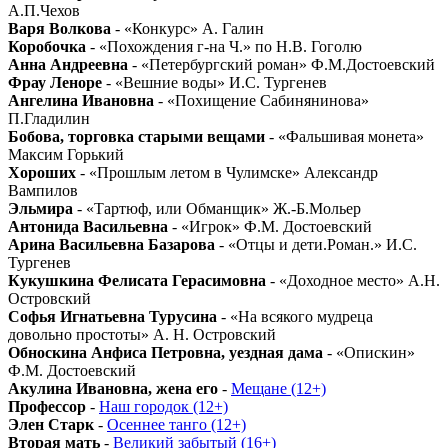
А.П.Чехов
Варя Волкова
- «Конкурс» А. Галин
Коробочка
- «Похождения г-на Ч.» по Н.В. Гоголю
Анна Андреевна
- «Петербургский роман» Ф.М.Достоевский
Фрау Леноре
- «Вешние воды» И.С. Тургенев
Ангелина Ивановна
- «Похищение Сабинянинова»
П.Гладилин
Бобова, торговка старыми вещами
- «Фальшивая монета»
Максим Горький
Хороших
- «Прошлым летом в Чулимске» Александр
Вампилов
Эльмира
- «Тартюф, или Обманщик» Ж.-Б.Мольер
Антонида Васильевна
- «Игрок» Ф.М. Достоевский
Арина Васильевна Базарова
- «Отцы и дети.Роман.» И.С.
Тургенев
Кукушкина Фелисата Герасимовна
- «Доходное место» А.Н.
Островский
Софья Игнатьевна Турусина
- «На всякого мудреца
довольно простоты» А. Н. Островский
Обноскина Анфиса Петровна, уездная дама
- «Опискин»
Ф.М. Достоевский
Акулина Ивановна, жена его
-
Мещане (12+)
Профессор
-
Наш городок (12+)
Элен Старк
-
Осеннее танго (12+)
Вторая мать
-
Великий забытый (16+)