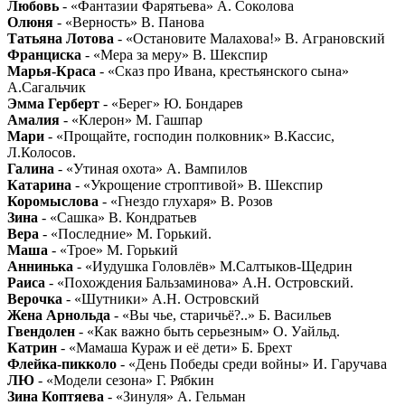
Любовь
- «Фантазии Фарятьева» А. Соколова
Олюня
- «Верность» В. Панова
Татьяна Лотова
- «Остановите Малахова!» В. Аграновский
Франциска
- «Мера за меру» В. Шекспир
Марья-Краса
- «Сказ про Ивана, крестьянского сына»
А.Сагальчик
Эмма Герберт
- «Берег» Ю. Бондарев
Амалия
- «Клерон» М. Гашпар
Мари
- «Прощайте, господин полковник» В.Кассис,
Л.Колосов.
Галина
- «Утиная охота» А. Вампилов
Катарина
- «Укрощение строптивой» В. Шекспир
Коромыслова
- «Гнездо глухаря» В. Розов
Зина
- «Сашка» В. Кондратьев
Вера
- «Последние» М. Горький.
Маша
- «Трое» М. Горький
Аннинька
- «Иудушка Головлёв» М.Салтыков-Щедрин
Раиса
- «Похождения Бальзаминова» А.Н. Островский.
Верочка
- «Шутники» А.Н. Островский
Жена Арнольда
- «Вы чье, старичьё?..» Б. Васильев
Гвендолен
- «Как важно быть серьезным» О. Уайльд.
Катрин
- «Мамаша Кураж и её дети» Б. Брехт
Флейка-пикколо
- «День Победы среди войны» И. Гаручава
ЛЮ
- «Модели сезона» Г. Рябкин
Зина Коптяева
- «Зинуля» А. Гельман