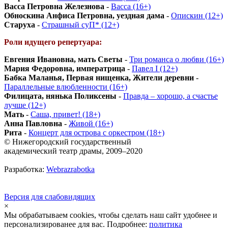
Васса Петровна Железнова
-
Васса (16+)
Обноскина Анфиса Петровна, уездная дама
-
Опискин (12+)
Старуха
-
Страшный суП* (12+)
Роли идущего репертуара:
Евгения Ивановна, мать Светы
-
Три романса о любви (16+)
Мария Федоровна, императрица
-
Павел I (12+)
Бабка Маланья, Первая нищенка, Жители деревни
-
Параллельные влюбленности (16+)
Филицата, нянька Поликсены
-
Правда – хорошо, а счастье
лучше (12+)
Мать
-
Саша, привет! (18+)
Анна Павловна
-
Живой (16+)
Рита
-
Концерт для острова с оркестром (18+)
© Нижегородский государственный
академический театр драмы, 2009–2020
Разработка:
Webrazrabotka
Версия для слабовидящих
×
Мы обрабатываем cookies, чтобы сделать наш сайт удобнее и
персонализированее для вас. Подробнее:
политика