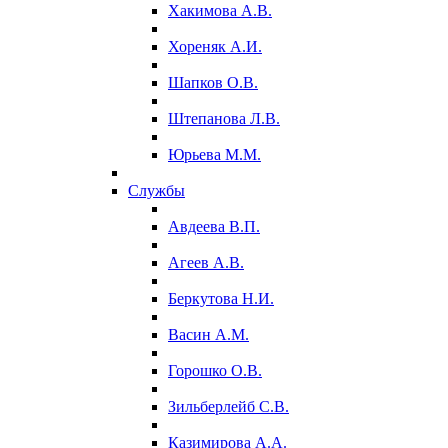
Хакимова А.В.
Хореняк А.И.
Шапков О.В.
Штепанова Л.В.
Юрьева М.М.
Службы
Авдеева В.П.
Агеев А.В.
Беркутова Н.И.
Васин А.М.
Горошко О.В.
Зильберлейб С.В.
Казимирова А.А.