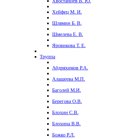
Хвостанцев В. Ю.
Хейфец М. И.
Шлямин Б. В.
Шмелева Е. В.
Яровикова Т. Е.
Труппа
Абдряхимов Р.А.
Алашеева М.П.
Баголей М.И.
Берегова О.В.
Блохин С.В.
Блохина В.В.
Божко Р.Л.