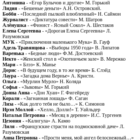
Антонина
- «Егор Булычов и другие» М. Горький
Лидия
- «Бешеные деньги» А.Н. Островский.
Бобби
- «Последний пылкий влюбленный» Н. Саймон
Журналист
- «Диктатура совести» М. Шатров
Алёнушка
- «Финист - Ясный Сокол» А. Шестаков
Елена Сергеевна
- «Дорогая Елена Сергеевна» Л.
Разумовская
МУК
- «Приключения маленького Мука» В. Гауф
Адель Травянцова
- «Выборы 1950 года» В. Липатов
Варенька
- «Бедные люди» Ф.М. Достоевский
Некто
- «Женский стол в «Охотничьем зале» В. Мережко
Мари
- « Блэз» К. Манье
Дорис
- «В будущем году, в то же время» Б. Слэйд
Лаура
- «Загадка дома Вернье» А. Кристи.
Ольга
- «Мурлин Мурло» Н. Коляда
Софья
- «Зыковы» М. Горький
Донна Анна
- «Дон Хуан» Г. Фигейреду
Корали
- «Загнанная лошадь» Ф. Саган
Лиза
- «Как долго тебя не было…» К. Симонов
Ирэн Моллой
- «Хелло, Долли!» Т. Уайльдер
Наталья Петровна
- «Месяц в деревне» И.С. Тургенев
Цезония
- «Калигула» А. Камю
Лиля
- «Французские страсти на подмосковной даче» Л.
Разумовская
Анна Петровна
- «Прости меня, мой ангел белоснежный…»