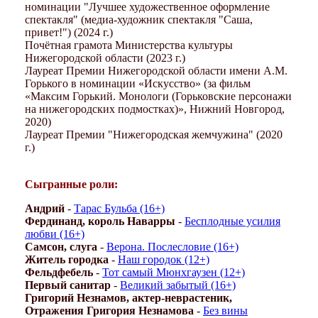
номинации "Лучшее художественное оформление
спектакля" (медиа-художник спектакля "Саша,
привет!") (2024 г.)
Почётная грамота Министерства культуры
Нижегородской области (2023 г.)
Лауреат Премии Нижегородской области имени А.М.
Горького в номинации «Искусство» (за фильм
«Максим Горький. Монологи (Горьковские персонажи
на нижегородских подмостках)», Нижний Новгород,
2020)
Лауреат Премии "Нижегородская жемчужина" (2020
г.)
Сыгранные роли:
Андрий
-
Тарас Бульба (16+)
Фердинанд, король Наварры
-
Бесплодные усилия
любви (16+)
Самсон, слуга
-
Верона. Послесловие (16+)
Житель городка
-
Наш городок (12+)
Фельдфебель
-
Тот самый Мюнхгаузен (12+)
Первый санитар
-
Великий забытый (16+)
Григорий Незнамов, актер-неврастеник,
Отражения Григория Незнамова
-
Без вины