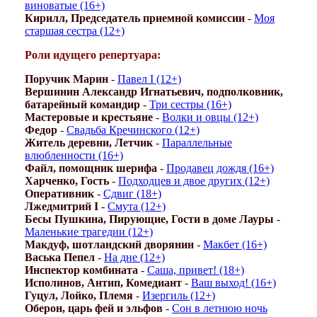
виноватые (16+)
Кирилл, Председатель приемной комиссии
-
Моя
старшая сестра (12+)
Роли идущего репертуара:
Поручик Марин
-
Павел I (12+)
Вершинин Александр Игнатьевич, подполковник,
батарейный командир
-
Три сестры (16+)
Мастеровые и крестьяне
-
Волки и овцы (12+)
Федор
-
Свадьба Кречинского (12+)
Житель деревни, Летчик
-
Параллельные
влюбленности (16+)
Файл, помощник шерифа
-
Продавец дождя (16+)
Харченко, Гость
-
Подходцев и двое других (12+)
Оперативник
-
Сдвиг (18+)
Лжедмитрий I
-
Смута (12+)
Бесы Пушкина, Пирующие, Гости в доме Лауры
-
Маленькие трагедии (12+)
Макдуф, шотландский дворянин
-
Макбет (16+)
Васька Пепел
-
На дне (12+)
Инспектор комбината
-
Саша, привет! (18+)
Исполинов, Антип, Комедиант
-
Ваш выход! (16+)
Гуцул, Лойко, Племя
-
Изергиль (12+)
Оберон, царь фей и эльфов
-
Сон в летнюю ночь