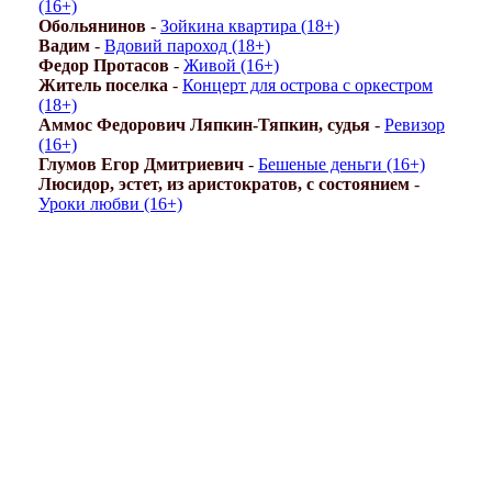
(16+)
Обольянинов
-
Зойкина квартира (18+)
Вадим
-
Вдовий пароход (18+)
Федор Протасов
-
Живой (16+)
Житель поселка
-
Концерт для острова с оркестром
(18+)
Аммос Федорович Ляпкин-Тяпкин, судья
-
Ревизор
(16+)
Глумов Егор Дмитриевич
-
Бешеные деньги (16+)
Люсидор, эстет, из аристократов, с состоянием
-
Уроки любви (16+)