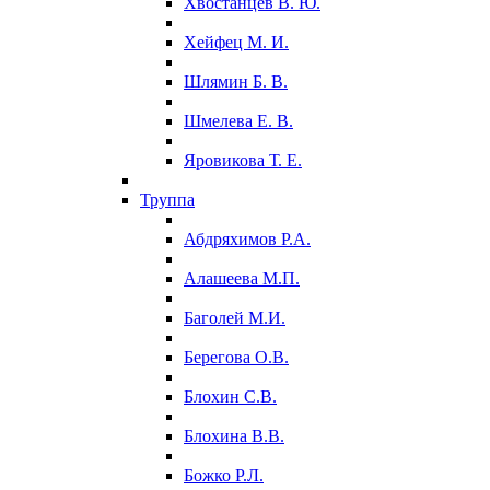
Хвостанцев В. Ю.
Хейфец М. И.
Шлямин Б. В.
Шмелева Е. В.
Яровикова Т. Е.
Труппа
Абдряхимов Р.А.
Алашеева М.П.
Баголей М.И.
Берегова О.В.
Блохин С.В.
Блохина В.В.
Божко Р.Л.