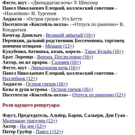
Фесте, шут
- «Двенадцатая ночь» У. Шекспир
Павел Николаевич Елецкий, коллежский советник
-
«Нахлебник» И. Тургенев
Анджело
- «Остров грехов» Уго Бетти
Посетители «Коктейль-холла»
- «Отпуск по ранению» В.
Кондратьев
Кочегар Данилыч
-
Великий забытый (16+)
Перчихин, дальний родственник Бессеменова, торговец
певчими птицами
-
Мещане (12+)
Кукубенко, батюшка, козак, король
-
Тарас Бульба (16+)
Брат Лоренцо
-
Верона. Послесловие (16+)
Автор, он же пророк
-
Саломея (16+)
Фесте, шут
-
Двенадцатая ночь (16+)
Павел Николаевич Елецкий, коллежский советник
-
Нахлебник (12+)
Анджело
-
Остров грехов (16+)
Козы и духи острова
-
Остров грехов (16+)
Посетители «Коктейль-холла»
-
Отпуск по ранению (12+)
Роли идущего репертуара:
Фауст, Председатель, Альбер, Барон, Сальери, Дон Гуан
-
Маленькие трагедии (12+)
Актер
-
На дне (12+)
Патер Грубер
-
Павел I (12+)