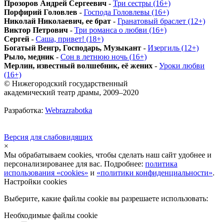
Прозоров Андрей Сергеевич
-
Три сестры (16+)
Порфирий Головлев
-
Господа Головлевы (16+)
Николай Николаевич, ее брат
-
Гранатовый браслет (12+)
Виктор Петрович
-
Три романса о любви (16+)
Сергей
-
Саша, привет! (18+)
Богатый Венгр, Господарь, Музыкант
-
Изергиль (12+)
Рыло, медник
-
Сон в летнюю ночь (16+)
Мерлин, известный волшебник, её жених
-
Уроки любви
(16+)
© Нижегородский государственный
академический театр драмы, 2009–2020
Разработка:
Webrazrabotka
Версия для слабовидящих
×
Мы обрабатываем cookies, чтобы сделать наш сайт удобнее и
персонализированее для вас. Подробнее:
политика
использования «cookies»
и
«политики конфиденциальности»
.
Настройки cookies
Выберите, какие файлы cookie вы разрешаете использовать:
Необходимые файлы cookie