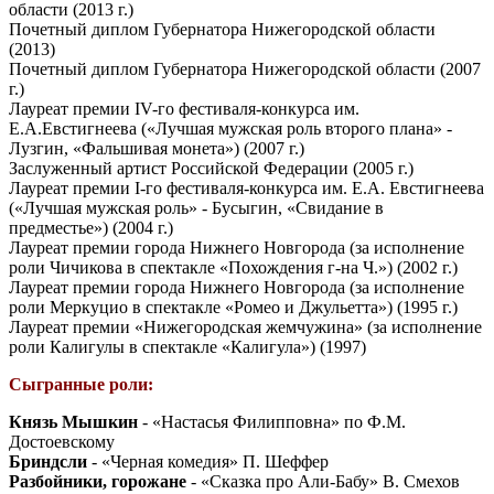
области (2013 г.)
Почетный диплом Губернатора Нижегородской области
(2013)
Почетный диплом Губернатора Нижегородской области (2007
г.)
Лауреат премии IV-го фестиваля-конкурса им.
Е.А.Евстигнеева («Лучшая мужская роль второго плана» -
Лузгин, «Фальшивая монета») (2007 г.)
Заслуженный артист Российской Федерации (2005 г.)
Лауреат премии I-го фестиваля-конкурса им. Е.А. Евстигнеева
(«Лучшая мужская роль» - Бусыгин, «Свидание в
предместье») (2004 г.)
Лауреат премии города Нижнего Новгорода (за исполнение
роли Чичикова в спектакле «Похождения г-на Ч.») (2002 г.)
Лауреат премии города Нижнего Новгорода (за исполнение
роли Меркуцио в спектакле «Ромео и Джульетта») (1995 г.)
Лауреат премии «Нижегородская жемчужина» (за исполнение
роли Калигулы в спектакле «Калигула») (1997)
Сыгранные роли:
Князь Мышкин
- «Настасья Филипповна» по Ф.М.
Достоевскому
Бриндсли
- «Черная комедия» П. Шеффер
Разбойники, горожане
- «Сказка про Али-Бабу» В. Смехов