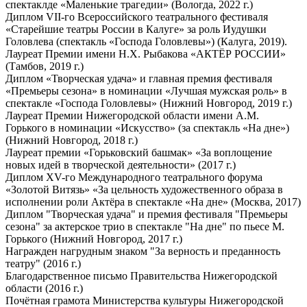
спектаклде «Маленькие трагедии» (Вологда, 2022 г.)
Диплом VII-го Всероссийского театрального фестиваля
«Старейшие театры России в Калуге» за роль Иудушки
Головлева (спектакль «Господа Головлевы») (Калуга, 2019).
Лауреат Премии имени Н.Х. Рыбакова «АКТЁР РОССИИ»
(Тамбов, 2019 г.)
Диплом «Творческая удача» и главная премия фестиваля
«Премьеры сезона» в номинации «Лучшая мужская роль» в
спектакле «Господа Головлевы» (Нижний Новгород, 2019 г.)
Лауреат Премии Нижегородской области имени А.М.
Горького в номинации «Искусство» (за спектакль «На дне»)
(Нижний Новгород, 2018 г.)
Лауреат премии «Горьковский башмак» «За воплощение
новых идей в творческой деятельности» (2017 г.)
Диплом ХV-го Международного театрального форума
«Золотой Витязь» «За цельность художественного образа в
исполнении роли Актёра в спектакле «На дне» (Москва, 2017)
Диплом "Творческая удача" и премия фестиваля "Премьеры
сезона" за актерское трио в спектакле "На дне" по пьесе М.
Горького (Нижний Новгород, 2017 г.)
Награжден нагрудным знаком "За верность и преданность
театру" (2016 г.)
Благодарственное письмо Правительства Нижегородской
области (2016 г.)
Почётная грамота Министерства культуры Нижегородской