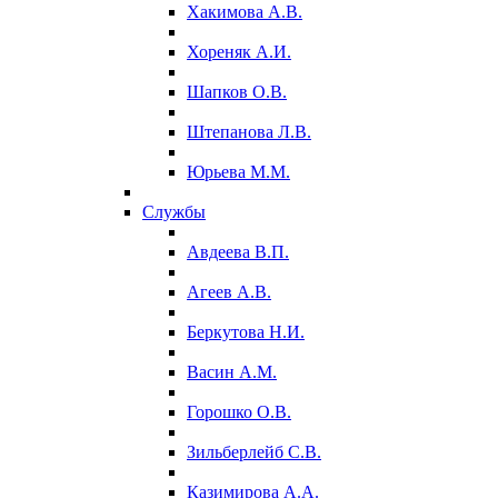
Хакимова А.В.
Хореняк А.И.
Шапков О.В.
Штепанова Л.В.
Юрьева М.М.
Службы
Авдеева В.П.
Агеев А.В.
Беркутова Н.И.
Васин А.М.
Горошко О.В.
Зильберлейб С.В.
Казимирова А.А.