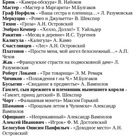
Брюк
- «Камера-обскура» В. Набоков
Мастер
- «Мастер и Маргарита» М.Булгаков
Граф Норфолк
- «Ваша сестра и пленница…» Л. Разумовская
Меркуцио
- «Ромео и Джульетта» В. Шекспир
Тихон
- «Гроза» А.Н. Островский
Эмброз Кемпер
- «Хелло, Долли!» Т. Уайльдер
Ракитин
- «Месяц в деревне» И.С. Тургенев
Калигула
- «Калигула» А. Камю
Счастливцев
- «Лес» А.Н. Островский
Платонов
- «Прости меня, мой ангел белоснежный…» А.П.
Чехов
Жак
- «Французские страсти на подмосковной даче» Л.
Разумовская
Роберт Локамп
- «Три товарища» Э. М. Ремарк
Чичиков
- «Похождения г-на Ч.» М.Булгаков
Бусыгин
- «Свидание в предместье» А. Вампилов
Гамлет, сын прежнего и племянник нынешнего короля
-
«Гамлет, принц датский» В. Шекспир
Чорт
- «Фальшивая монета» Максим Горький
Шаманов
- «Прошлым летом в Чулимске» Александр
Вампилов
Официант
- «Неприкаянный» Александр Вампилов
Алексей Иванович
- «Игрок» Ф. М. Достоевский
Белогубов Онисим Панфилыч
- «Доходное место» А.Н.
Островский