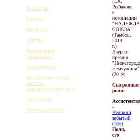
Н.Х.
Рыбакова
Репертуар
в
номинации
Билеты
"НАДЕЖДА
СОЮЗА"
Вакансии
(Тамбов,
Услуги
2019
г.)
Подарочный
Лауреат
сертификат
премии
"Нижегород
Акции театра
жемчужина"
(2019)
Независимая оценка
качества
Сыгранные
предоставления услуг
роли:
Документы
Ассистентк
-
Участникам СВО
Великий
забытый
(16+)
Поля,
его