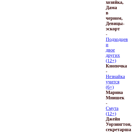
хозяйка,
Дама
в
черном,
Девицы-
эскорт
-
Подходцев
и
двое
других
(12+)
Кнопочка
-
Незнайка
учится
(6+)
Марина
Мнишек
-
Смута
(12+)
Джейн
Уорзингтон,
секретарша