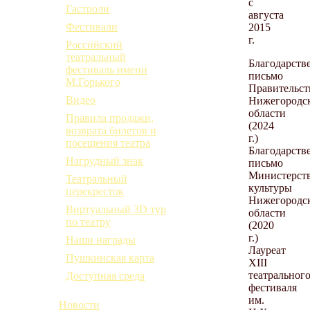
с
Гастроли
августа
Фестивали
2015
г.
Российский
театральный
Благодарств
фестиваль имени
письмо
М.Горького
Правительст
Видео
Нижегородс
области
Правила продажи,
(2024
возврата билетов и
г.)
посещения театра
Благодарств
Нагрудный знак
письмо
Министерст
Театральный
культуры
перекресток
Нижегородс
Виртуальный 3D тур
области
по театру
(2020
г.)
Наши награды
Лауреат
Пушкинская карта
XIII
театральног
Доступная среда
фестиваля
им.
Новости