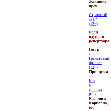
Женщина-
врач
-
Страшный
суП*
(12+)
Роли
идущего
репертуара:
Гость
-
Гранатовый
браслет
(12+)
Принцесса
-
Кот
в
сапогах
(0+)
Василиса
Карповна,
его