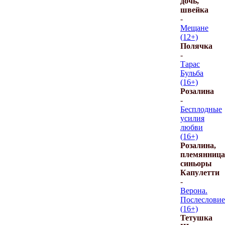
дочь,
швейка
-
Мещане
(12+)
Полячка
-
Тарас
Бульба
(16+)
Розалина
-
Бесплодные
усилия
любви
(16+)
Розалина,
племянница
синьоры
Капулетти
-
Верона.
Послесловие
(16+)
Тетушка