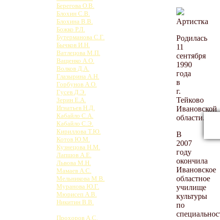
Берегова О.В.
Блохин С.В.
Артистка
Блохина В.В.
Божко Р.Л.
Бутерманова С.Г.
Родилась
Бычков И.Н.
11
Ватлецова М.П.
сентября
Ващенко А.О.
1990
Волков Д.А.
года
Глазырина А.Н.
в
Горбунов А.О.
г.
Гусев Д.Э.
Тейково
Зерин Е.А.
Игнатьев Н.Д.
Ивановской
Кабайло С.А.
области.
Кабайло С.Э.
Кириллова Т.Ю.
В
Котов Ю.М.
2007
Кузнецова Н.М.
году
Лапшов А.Е.
окончила
Львова М.Н.
Ивановское
Мамаев А.С.
областное
Мельникова М.В.
Муранова Ю.Г.
училище
Мюрисеп А.В.
культуры
Никитин В.В.
по
Омётов В.А.
специальнос
Прохоров А.С.