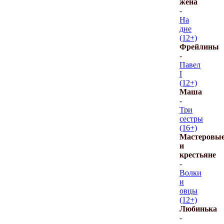
жена
-
На
дне
(12+)
Фрейлины
-
Павел
I
(12+)
Маша
-
Три
сестры
(16+)
Мастеровы
и
крестьяне
-
Волки
и
овцы
(12+)
Любинька
-