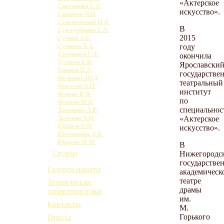
«Актерское
Сметанина Е.А.
искусство».
Смирнов Н.Н.
Старжинский И.А.
В
Суродейкина Е.А.
2015
Сучков А.Б.
Сучкова А.А.
году
Трофимов С.Е.
окончила
Туркова Е.В.
Ярославски
Ушаков П.А.
государстве
Фильшин Ю.Д.
театральный
Фирстов А.П.
институт
Фокова В.Ф.
по
Фотина М.Н.
специальнос
Хакимова А.В.
Хореняк А.И.
«Актерское
Шапков О.В.
искусство».
Штепанова Л.В.
Юрьева М.М.
В
Нижегородс
Службы
государстве
Галерея памяти
академическ
театре
Технические
драмы
характеристики
им.
Контакты
М.
Горького
Пресса