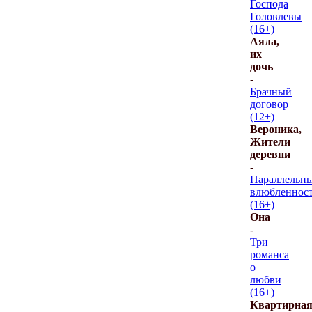
Господа
Головлевы
(16+)
Аяла,
их
дочь
-
Брачный
договор
(12+)
Вероника,
Жители
деревни
-
Параллельн
влюбленнос
(16+)
Она
-
Три
романса
о
любви
(16+)
Квартирна