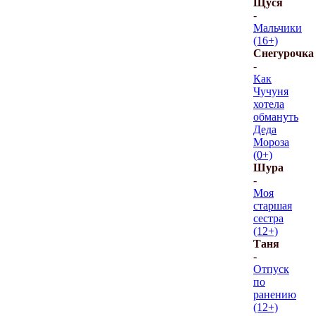
Щуся
-
Мальчики
(16+)
Снегурочка
-
Как
Чучуня
хотела
обмануть
Деда
Мороза
(0+)
Шура
-
Моя
старшая
сестра
(12+)
Таня
-
Отпуск
по
ранению
(12+)