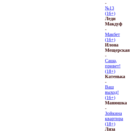
-
№13
(16+)
Леди
Макдуф
-
Макбет
(16+)
Илона
Мещерская
-
Саша,
привет!
(18+)
Катенька
-
Ваш
выход!
(16+)
Манюшка
-
Зойкина
квартира
(18+)
Лиза