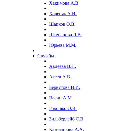
Хакимова А.В.
Хореняк А.И.
Шапков О.В.
Штепанова Л.В.
Юрьева М.М.
Службы
Авдеева В.П.
Агеев А.В.
Беркутова Н.И.
Васин А.М.
Горошко О.В.
Зильберлейб С.В.
Казимирова А.А.