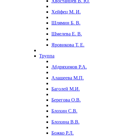
Хвостанцев В. Ю.
Хейфец М. И.
Шлямин Б. В.
Шмелева Е. В.
Яровикова Т. Е.
Труппа
Абдряхимов Р.А.
Алашеева М.П.
Баголей М.И.
Берегова О.В.
Блохин С.В.
Блохина В.В.
Божко Р.Л.