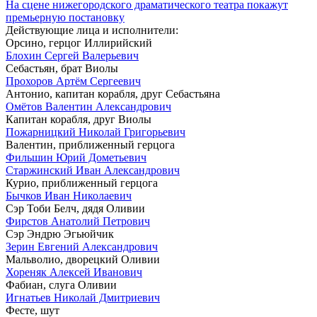
На сцене нижегородского драматического театра покажут
премьерную постановку
Действующие лица и исполнители:
Орсино, герцог Иллирийский
Блохин Сергей Валерьевич
Себастьян, брат Виолы
Прохоров Артём Сергеевич
Антонио, капитан корабля, друг Себастьяна
Омётов Валентин Александрович
Капитан корабля, друг Виолы
Пожарницкий Николай Григорьевич
Валентин, приближенный герцога
Фильшин Юрий Дометьевич
Старжинский Иван Александрович
Курио, приближенный герцога
Бычков Иван Николаевич
Сэр Тоби Белч, дядя Оливии
Фирстов Анатолий Петрович
Сэр Эндрю Эгьюйчик
Зерин Евгений Александрович
Мальволио, дворецкий Оливии
Хореняк Алексей Иванович
Фабиан, слуга Оливии
Игнатьев Николай Дмитриевич
Фесте, шут