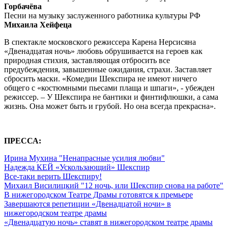
Горбачёва
Песни на музыку заслуженного работника культуры РФ
Михаила Хейфеца
В спектакле московского режиссера Карена Нерсисяна
«Двенадцатая ночь» любовь обрушивается на героев как
природная стихия, заставляющая отбросить все
предубеждения, завышенные ожидания, страхи. Заставляет
сбросить маски. «Комедии Шекспира не имеют ничего
общего с «костюмными пьесами плаща и шпаги», - убежден
режиссер. – У Шекспира не бантики и финтифлюшки, а сама
жизнь. Она может быть и грубой. Но она всегда прекрасна».
ПРЕССА:
Ирина Мухина "Ненапрасные усилия любви"
Надежда КЕЙ «Ускользающий» Шекспир
Все-таки верить Шекспиру!
Михаил Висилицкий "12 ночь, или Шекспир снова на работе"
В нижегородском Театре Драмы готовятся к премьере
Завершаются репетиции «Двенадцатой ночи» в
нижегородском театре драмы
«Двенадцатую ночь» ставят в нижегородском театре драмы