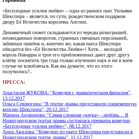
Горбачева
«Бесплодные усилия любви» – одна из ранних пьес Уильяма
Шекспира – является, по сути, рождественским подарком
двору Её Величества королевы Англии.
Динамичный сюжет складывается из череды розыгрышей,
неожиданных поворотов, странных смешных персонажей,
забавных ошибок и, конечно же, какая пьеса Шекспира
обходится без «Её Величества Любви»! Хотя… молодой
король Наварры и трое его приближенных дают друг другу
клятву посвятить три года только изучению наук и ни в коем
случае не влюбляться. Как вы думаете, что из этого
получилось?..
ПРЕССА:
Анастасия ЖУКОВА: "Комедия с драматическим финалом",
13.12.2017
Ольга Севрюгина: "В театре драмы представили современную
версию Шекспира", 20.12.2017
Марина Андронова: "Самая сложная «наука» - любовь… В
Нижегородском театра драмы состоялась премьера комедии
«Бесплодные усилия любви»", 08.12.2017
Анна Акилова: "Комедию по пьесе Шекспира представили в
Нижегородском театре драмы", 11.12.2017