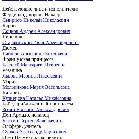
Действующие лица и исполнители:
Фердинанд, король Наварры
Смирнов Николай Николаевич
Бирон
Соцков Андрей Александрович
Лонгвиль
Старжинский Иван Александрович
Дюмен
Лапшов Александр Евгеньевич
Французская принцесса
Баголей Маргарита Игоревна
Розалина
Львова Марина Николаевна
Мария
Мельникова Мария Васильевна
Катарина
Кузнецова Наталья Михайловна
Бойе, приближенный принцессы
Зерин Евгений Александрович
Дон Армадо, испанец
Блохин Сергей Валерьевич
Олоферн, учитель
Сучков Александр Борисович
Отец Нафанаил, священник