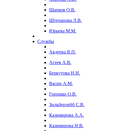
Шапков О.В.
Штепанова Л.В.
Юрьева М.М.
Службы
Авдеева В.П.
Агеев А.В.
Беркутова Н.И.
Васин А.М.
Горошко О.В.
Зильберлейб С.В.
Казимирова А.А.
Казимирова Н.В.