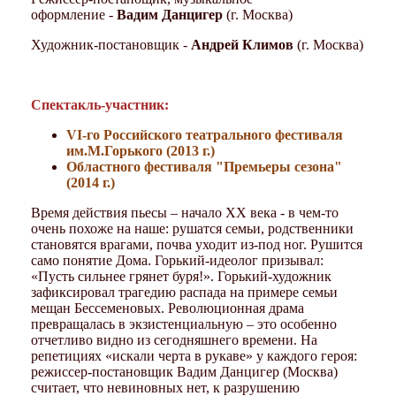
оформление -
Вадим Данцигер
(г. Москва)
Художник-постановщик -
Андрей Климов
(г. Москва)
Спектакль-участник
:
VI-го Российского театрального фестиваля
им.М.Горького (2013 г.)
Областного фестиваля "Премьеры сезона"
(2014 г.)
Время действия пьесы – начало ХХ века - в чем-то
очень похоже на наше: рушатся семьи, родственники
становятся врагами, почва уходит из-под ног. Рушится
само понятие Дома. Горький-идеолог призывал:
«Пусть сильнее грянет буря!». Горький-художник
зафиксировал трагедию распада на примере семьи
мещан Бессеменовых. Революционная драма
превращалась в экзистенциальную – это особенно
отчетливо видно из сегодняшнего времени. На
репетициях «искали черта в рукаве» у каждого героя:
режиссер-постановщик Вадим Данцигер (Москва)
считает, что невиновных нет, к разрушению