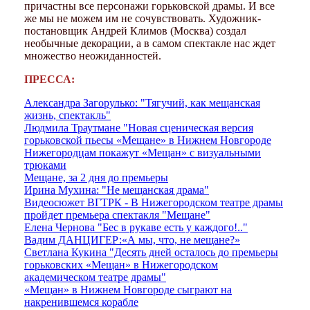
причастны все персонажи горьковской драмы. И все
же мы не можем им не сочувствовать. Художник-
постановщик Андрей Климов (Москва) создал
необычные декорации, а в самом спектакле нас ждет
множество неожиданностей.
ПРЕССА:
Александра Загорулько: "Тягучий, как мещанская
жизнь, спектакль"
Людмила Траутмане "Новая сценическая версия
горьковской пьесы «Мещане» в Нижнем Новгороде
Нижегородцам покажут «Мещан» с визуальными
трюками
Мещане, за 2 дня до премьеры
Ирина Мухина: "Не мещанская драма"
Видеосюжет ВГТРК - В Нижегородском театре драмы
пройдет премьера спектакля "Мещане"
Елена Чернова "Бес в рукаве есть у каждого!.."
Вадим ДАНЦИГЕР:«А мы, что, не мещане?»
Светлана Кукина "Десять дней осталось до премьеры
горьковских «Мещан» в Нижегородском
академическом театре драмы"
«Мещан» в Нижнем Новгороде сыграют на
накренившемся корабле