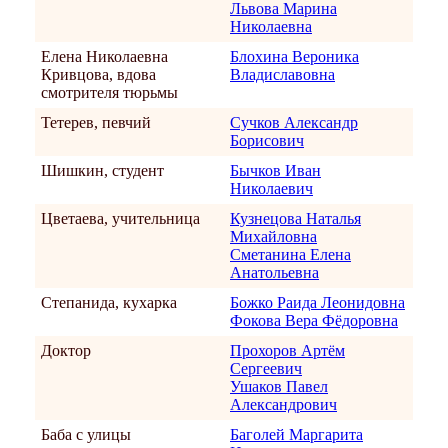
Львова Марина
Николаевна
Елена Николаевна
Блохина Вероника
Кривцова, вдова
Владиславовна
смотрителя тюрьмы
Тетерев, певчий
Сучков Александр
Борисович
Шишкин, студент
Бычков Иван
Николаевич
Цветаева, учительница
Кузнецова Наталья
Михайловна
Сметанина Елена
Анатольевна
Степанида, кухарка
Божко Раида Леонидовна
Фокова Вера Фёдоровна
Доктор
Прохоров Артём
Сергеевич
Ушаков Павел
Александрович
Баба с улицы
Баголей Маргарита