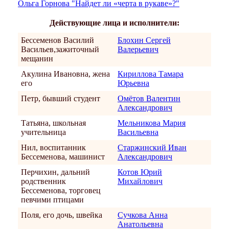
Ольга Горнова "Найдет ли «черта в рукаве»?"
Действующие лица и исполнители:
Бессеменов Василий
Блохин Сергей
Васильев,зажиточный
Валерьевич
мещанин
Акулина Ивановна, жена
Кириллова Тамара
его
Юрьевна
Петр, бывший студент
Омётов Валентин
Александрович
Татьяна, школьная
Мельникова Мария
учительница
Васильевна
Нил, воспитанник
Старжинский Иван
Бессеменова, машинист
Александрович
Перчихин, дальний
Котов Юрий
родственник
Михайлович
Бессеменова, торговец
певчими птицами
Поля, его дочь, швейка
Сучкова Анна
Анатольевна